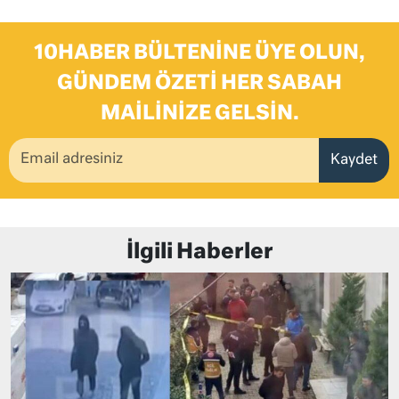
10HABER BÜLTENINE ÜYE OLUN,
GÜNDEM ÖZETI HER SABAH
MAILINIZE GELSIN.
Kaydet
İlgili Haberler