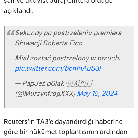
şair ve aktivist Juraj Cintula olduğu
açıklandı.
Sekundy po postrzeleniu premiera
Słowacji Roberta Fico
Miał zostać postrzelony w brzuch.
pic.twitter.com/bcnInAuS3I
— PapJeż p0lak 🇻🇦🇵🇱
(@MurzynfrogXXX)
May 15, 2024
Reuters’ın TA3’e dayandırdığı haberine
göre bir hükümet toplantısının ardından