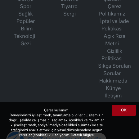
Spor
Tiyatro
Çerez
Sağlık
Sergi
Politikamız
Popüler
İptal ve İade
Bilim
Politikası
Teknoloji
Açık Rıza
Gezi
Metni
Gizlilik
Politikası
Sıkça Sorulan
Sorular
Hakkımızda
Künye
İletişim
OK
Çerez kullanımı
İsmet Berkan Yazıları
Deneyiminizi iyileştirmek, tanımlama bilgilerini, sitemizin
doğru şekilde çalışmasını sağlamak, içerikleri ve reklamları
Ertuğrul Özkök Yazıları
kişiselleştirmek, sosyal medya özellikleri sunmak ve site
Haftalık Gazete
trafiğimizi analiz etmek için yasal düzenlemelere uygun
çerezler (cookies) kullanıyoruz. Detaylı bilgiye;