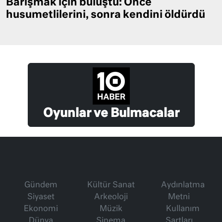
Barışmak için buluştu: Önce
husumetlilerini, sonra kendini öldürdü
Oyunlar ve Bulmacalar
Gündem
Kültür Sanat
Aydınlatma
Siyaset
Arkeoloji
Metni
Ekonomi
Müzik
Kullanım
Dünya
Sinema
Şartları