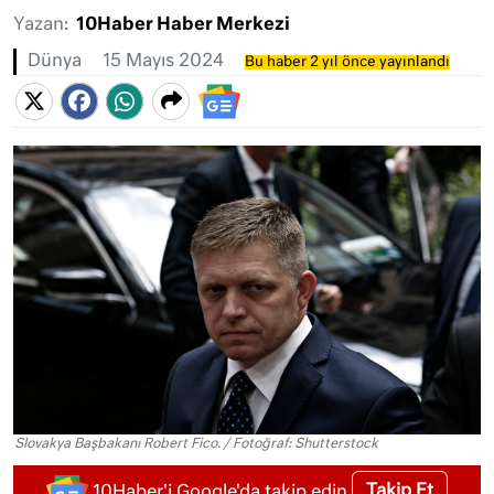
Yazan:
10Haber Haber Merkezi
Dünya
15 Mayıs 2024
Bu haber 2 yıl önce yayınlandı
Slovakya Başbakanı Robert Fico. / Fotoğraf: Shutterstock
Takip Et
10Haber'i Google'da takip edin