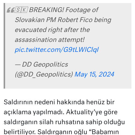
🇸🇰 BREAKING! Footage of
Slovakian PM Robert Fico being
evacuated right after the
assassination attempt!
pic.twitter.com/G9tLWlClql
— DD Geopolitics
(@DD_Geopolitics)
May 15, 2024
Saldırının nedeni hakkında henüz bir
açıklama yapılmadı. Aktuality’ye göre
saldırganın silah ruhsatına sahip olduğu
belirtiliyor. Saldırganın oğlu “Babamın