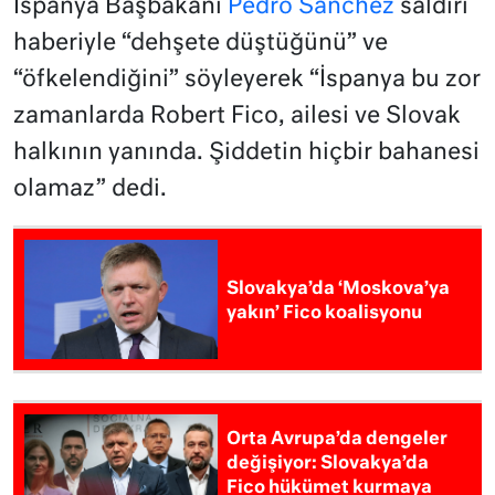
İspanya Başbakanı
Pedro Sanchez
saldırı
haberiyle “dehşete düştüğünü” ve
“öfkelendiğini” söyleyerek “İspanya bu zor
zamanlarda Robert Fico, ailesi ve Slovak
halkının yanında. Şiddetin hiçbir bahanesi
olamaz” dedi.
Slovakya’da ‘Moskova’ya
yakın’ Fico koalisyonu
Orta Avrupa’da dengeler
değişiyor: Slovakya’da
Fico hükümet kurmaya