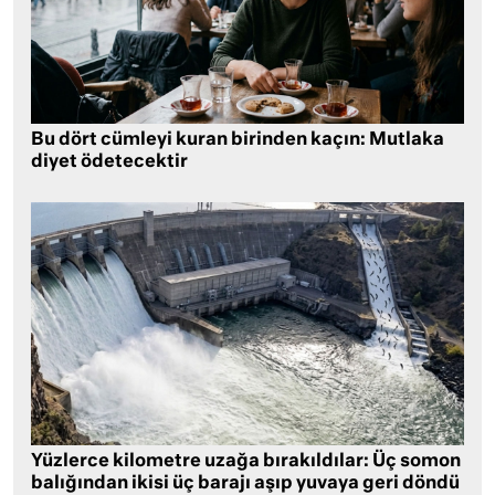
Bu dört cümleyi kuran birinden kaçın: Mutlaka
diyet ödetecektir
Yüzlerce kilometre uzağa bırakıldılar: Üç somon
balığından ikisi üç barajı aşıp yuvaya geri döndü