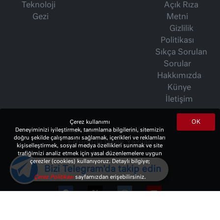
Teknoloji
Açık Rıza
Gezi
Metni
Gizlilik
Politikası
Sıkça Sorulan
Sorular
Hakkımızda
Künye
İletişim
OK
Çerez kullanımı
İsmet Berkan Yazıları
Deneyiminizi iyileştirmek, tanımlama bilgilerini, sitemizin
doğru şekilde çalışmasını sağlamak, içerikleri ve reklamları
Ertuğrul Özkök Yazıları
kişiselleştirmek, sosyal medya özellikleri sunmak ve site
Haftalık Gazete
trafiğimizi analiz etmek için yasal düzenlemelere uygun
çerezler (cookies) kullanıyoruz. Detaylı bilgiye;
Bizi Telegram'da takip edin
Çerez Politikası
sayfamızdan erişebilirsiniz.
© 2023 Copyright:
10Haber