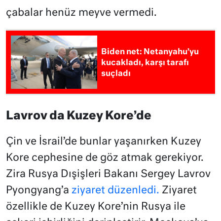
çabalar henüz meyve vermedi.
Biden net: Netanyahu’yu
kucakladı, karşı tarafı
suçladı
Lavrov da Kuzey Kore’de
Çin ve İsrail’de bunlar yaşanırken Kuzey
Kore cephesine de göz atmak gerekiyor.
Zira Rusya Dışişleri Bakanı Sergey Lavrov
Pyongyang’a
ziyaret düzenledi.
Ziyaret
özellikle de Kuzey Kore’nin Rusya ile