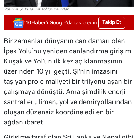
Putin ve Şi, Kuşak ve Yol forumundan.
Takip Et
10Haber'i Google'da takip edin
Bir zamanlar dünyanın can damarı olan
İpek Yolu’nu yeniden canlandırma girişimi
Kuşak ve Yol’un ilk kez açıklanmasının
üzerinden 10 yıl geçti. Şi’nin imzasını
taşıyan proje maliyeti bir trilyonu aşan bir
çalışmaya dönüştü. Ama şimdilik enerji
santralleri, liman, yol ve demiryollarından
oluşan düzensiz koordine edilen bir
ağdan ibaret.
Girişime taraf olan Sri Lanka ve Nepal gibi