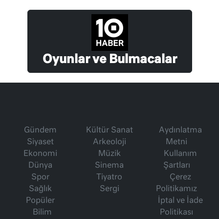
Oyunlar ve Bulmacalar
Gündem
Kültür Sanat
Aydınlatma
Siyaset
Arkeoloji
Metni
Ekonomi
Müzik
Kullanım
Dünya
Sinema
Şartları
Spor
Tiyatro
Çerez
Sağlık
Sergi
Politikamız
Popüler
İptal ve İade
Bilim
Politikası