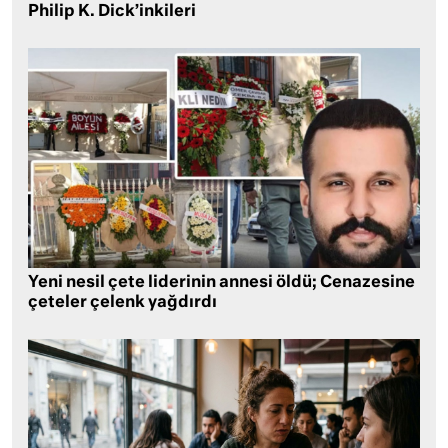
Philip K. Dick’inkileri
Yeni nesil çete liderinin annesi öldü; Cenazesine
çeteler çelenk yağdırdı