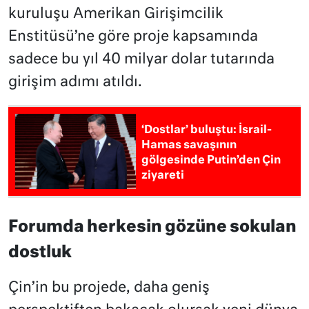
kuruluşu Amerikan Girişimcilik
Enstitüsü’ne göre proje kapsamında
sadece bu yıl 40 milyar dolar tutarında
girişim adımı atıldı.
‘Dostlar’ buluştu: İsrail-
Hamas savaşının
gölgesinde Putin’den Çin
ziyareti
Forumda herkesin gözüne sokulan
dostluk
Çin’in bu projede, daha geniş