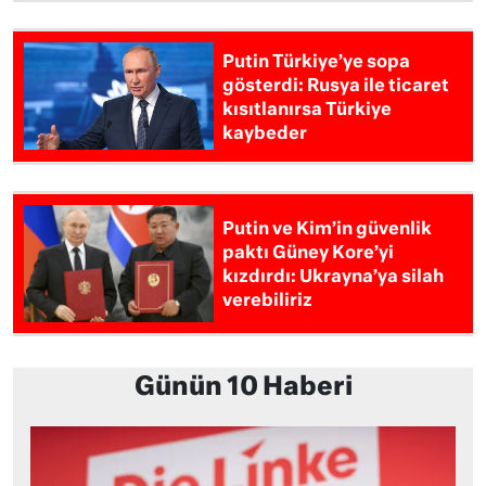
Putin Türkiye’ye sopa
gösterdi: Rusya ile ticaret
kısıtlanırsa Türkiye
kaybeder
Putin ve Kim’in güvenlik
paktı Güney Kore’yi
kızdırdı: Ukrayna’ya silah
verebiliriz
Günün 10 Haberi