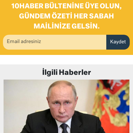
10HABER BÜLTENINE ÜYE OLUN,
GÜNDEM ÖZETI HER SABAH
MAILINIZE GELSIN.
Kaydet
İlgili Haberler