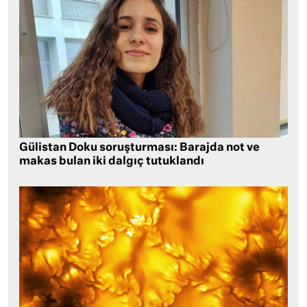
Gülistan Doku soruşturması: Barajda not ve
makas bulan iki dalgıç tutuklandı