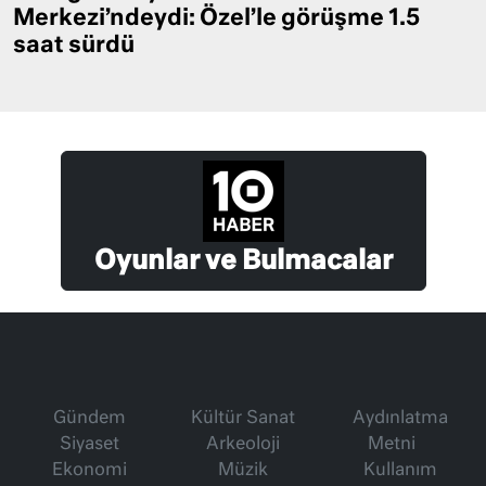
Merkezi’ndeydi: Özel’le görüşme 1.5
saat sürdü
Oyunlar ve Bulmacalar
Gündem
Kültür Sanat
Aydınlatma
Siyaset
Arkeoloji
Metni
Ekonomi
Müzik
Kullanım