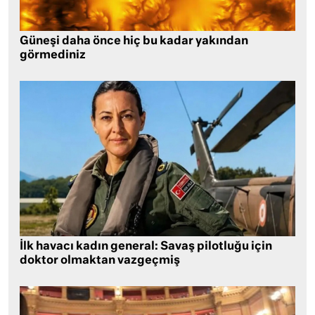
Güneşi daha önce hiç bu kadar yakından
görmediniz
İlk havacı kadın general: Savaş pilotluğu için
doktor olmaktan vazgeçmiş