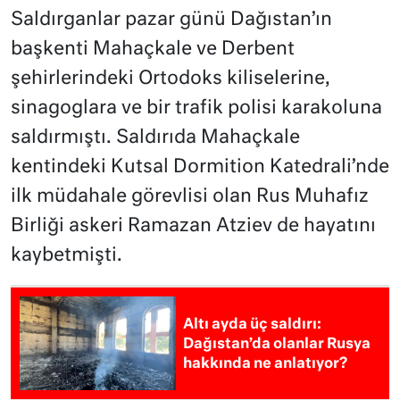
Saldırganlar pazar günü Dağıstan’ın
başkenti Mahaçkale ve Derbent
şehirlerindeki Ortodoks kiliselerine,
sinagoglara ve bir trafik polisi karakoluna
saldırmıştı. Saldırıda Mahaçkale
kentindeki Kutsal Dormition Katedrali’nde
ilk müdahale görevlisi olan Rus Muhafız
Birliği askeri Ramazan Atziev de hayatını
kaybetmişti.
Altı ayda üç saldırı:
Dağıstan’da olanlar Rusya
hakkında ne anlatıyor?