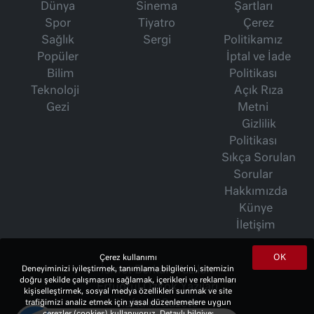
Dünya
Sinema
Şartları
Spor
Tiyatro
Çerez
Sağlık
Sergi
Politikamız
Popüler
İptal ve İade
Bilim
Politikası
Teknoloji
Açık Rıza
Gezi
Metni
Gizlilik
Politikası
Sıkça Sorulan
Sorular
Hakkımızda
Künye
İletişim
OK
Çerez kullanımı
İsmet Berkan Yazıları
Deneyiminizi iyileştirmek, tanımlama bilgilerini, sitemizin
doğru şekilde çalışmasını sağlamak, içerikleri ve reklamları
Ertuğrul Özkök Yazıları
kişiselleştirmek, sosyal medya özellikleri sunmak ve site
Haftalık Gazete
trafiğimizi analiz etmek için yasal düzenlemelere uygun
çerezler (cookies) kullanıyoruz. Detaylı bilgiye;