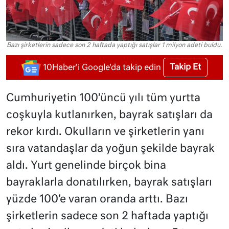
Bazı şirketlerin sadece son 2 haftada yaptığı satışlar 1 milyon adeti buldu.
Takip Et
10Haber'i Google'da takip edin
Cumhuriyetin 100’üncü yılı tüm yurtta
coşkuyla kutlanırken, bayrak satışları da
rekor kırdı. Okulların ve şirketlerin yanı
sıra vatandaşlar da yoğun şekilde bayrak
aldı. Yurt genelinde birçok bina
bayraklarla donatılırken, bayrak satışları
yüzde 100’e varan oranda arttı. Bazı
şirketlerin sadece son 2 haftada yaptığı