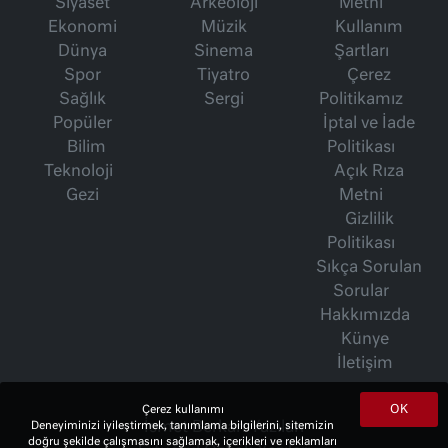
Siyaset
Arkeoloji
Metni
Ekonomi
Müzik
Kullanım
Dünya
Sinema
Şartları
Spor
Tiyatro
Çerez
Sağlık
Sergi
Politikamız
Popüler
İptal ve İade
Bilim
Politikası
Teknoloji
Açık Rıza
Gezi
Metni
Gizlilik
Politikası
Sıkça Sorulan
Sorular
Hakkımızda
Künye
İletişim
OK
Çerez kullanımı
İsmet Berkan Yazıları
Deneyiminizi iyileştirmek, tanımlama bilgilerini, sitemizin
doğru şekilde çalışmasını sağlamak, içerikleri ve reklamları