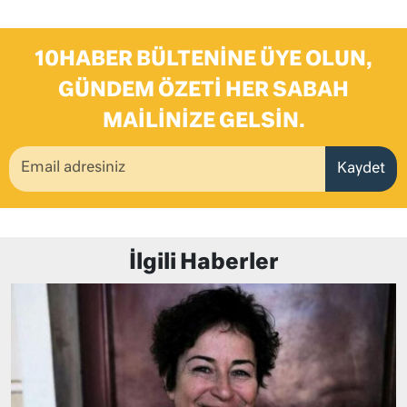
10HABER BÜLTENINE ÜYE OLUN,
GÜNDEM ÖZETI HER SABAH
MAILINIZE GELSIN.
Kaydet
İlgili Haberler