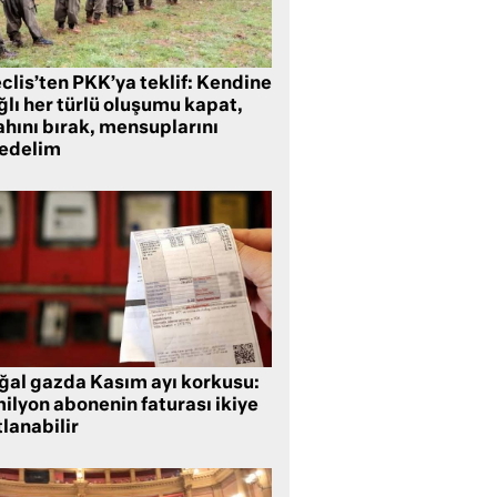
clis’ten PKK’ya teklif: Kendine
lı her türlü oluşumu kapat,
ahını bırak, mensuplarını
fedelim
ğal gazda Kasım ayı korkusu:
ilyon abonenin faturası ikiye
lanabilir