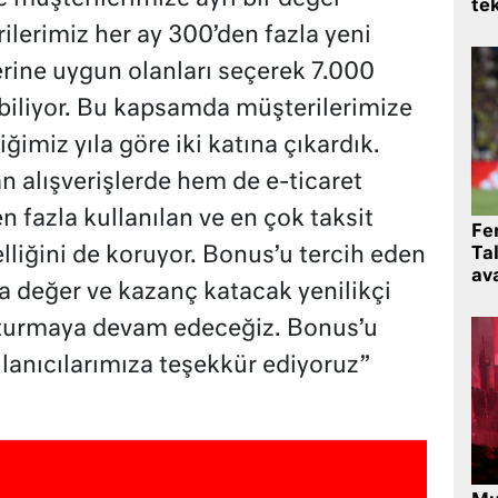
te
ilerimiz her ay 300’den fazla yeni
rine uygun olanları seçerek 7.000
biliyor. Bu kapsamda müşterilerimize
miz yıla göre iki katına çıkardık.
 alışverişlerde hem de e-ticaret
n fazla kullanılan ve en çok taksit
Fe
lliğini de koruyor. Bonus’u tercih eden
Ta
ava
a değer ve kazanç katacak yenilikçi
şturmaya devam edeceğiz. Bonus’u
lanıcılarımıza teşekkür ediyoruz”