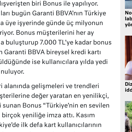
ışverişten biri Bonus ile yapılıyor.
ıları bugün Garanti BBVA’nın Türkiye
No
lab
la üye işyerinde günde üç milyonun
yö
iyor. Bonus müşterilerini her ay
a buluşturup 7.000 TL’ye kadar bonus
Garanti BBVA bireysel kredi kartı
düğünde ise kullanıcılara yılda yedi
nuluyor.
Diz
alanında gelişmeleri ve trendleri
idd
erilerine değer yaratan en yenilikçi,
i sunan Bonus “Türkiye’nin en sevilen
a birçok yeniliğe imza attı. Kasım
ye’de ilk defa kart kullanıcılarının