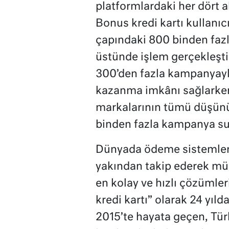
platformlardaki her dört al
Bonus kredi kartı kullanıc
çapındaki 800 binden faz
üstünde işlem gerçekleştir
300’den fazla kampanyayl
kazanma imkânı sağlarken 
markalarının tümü düşünül
binden fazla kampanya su
Dünyada ödeme sistemleri 
yakından takip ederek müşt
en kolay ve hızlı çözümler
kredi kartı” olarak 24 yıld
2015’te hayata geçen, Türki