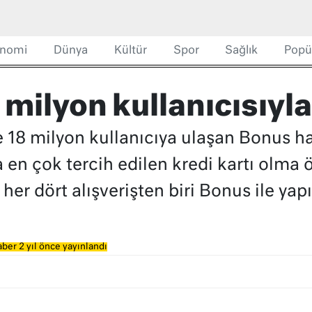
nomi
Dünya
Kültür
Spor
Sağlık
Popü
8 milyon kullanıcısıyl
le 18 milyon kullanıcıya ulaşan Bonus ha
 en çok tercih edilen kredi kartı olma ö
her dört alışverişten biri Bonus ile yapıl
ber 2 yıl önce yayınlandı