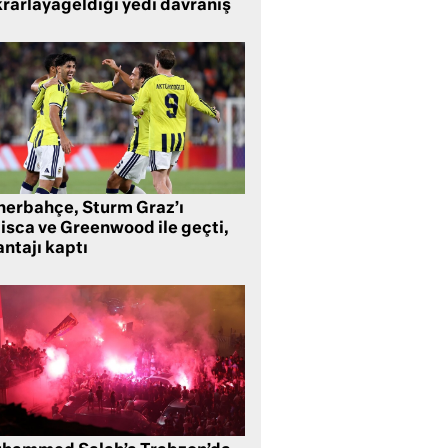
krarlayageldiği yedi davranış
nerbahçe, Sturm Graz’ı
lisca ve Greenwood ile geçti,
ntajı kaptı