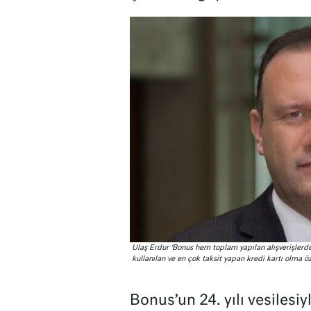
Ulaş Erdur ‘Bonus hem toplam yapılan alışverişlerde
kullanılan ve en çok taksit yapan kredi kartı olma öz
Bonus’un 24. yılı vesile