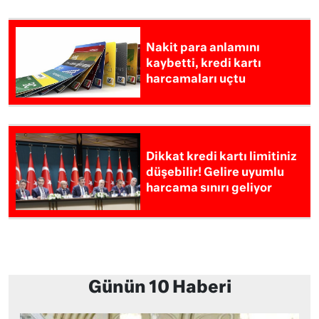
Nakit para anlamını
kaybetti, kredi kartı
harcamaları uçtu
Dikkat kredi kartı limitiniz
düşebilir! Gelire uyumlu
harcama sınırı geliyor
Günün 10 Haberi