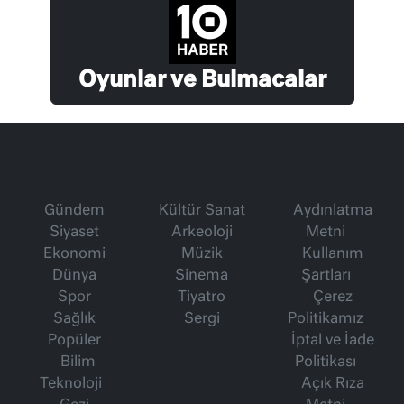
Oyunlar ve Bulmacalar
Gündem
Kültür Sanat
Aydınlatma
Siyaset
Arkeoloji
Metni
Ekonomi
Müzik
Kullanım
Dünya
Sinema
Şartları
Spor
Tiyatro
Çerez
Sağlık
Sergi
Politikamız
Popüler
İptal ve İade
Bilim
Politikası
Teknoloji
Açık Rıza