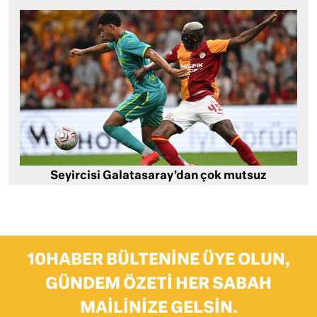
Seyircisi Galatasaray’dan çok mutsuz
10HABER BÜLTENINE ÜYE OLUN,
GÜNDEM ÖZETI HER SABAH
MAILINIZE GELSIN.