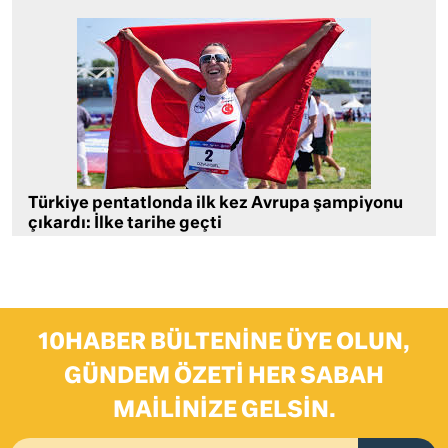
Türkiye pentatlonda ilk kez Avrupa şampiyonu
çıkardı: İlke tarihe geçti
10HABER BÜLTENINE ÜYE OLUN,
GÜNDEM ÖZETI HER SABAH
MAILINIZE GELSIN.