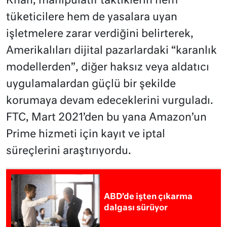
Khan, manipülatif taktiklerin hem
tüketicilere hem de yasalara uyan
işletmelere zarar verdiğini belirterek,
Amerikalıları dijital pazarlardaki “karanlık
modellerden”, diğer haksız veya aldatıcı
uygulamalardan güçlü bir şekilde
korumaya devam edeceklerini vurguladı.
FTC, Mart 2021’den bu yana Amazon’un
Prime hizmeti için kayıt ve iptal
süreçlerini araştırıyordu.
ABD’de işten çıkarma
dalgası sürüyor