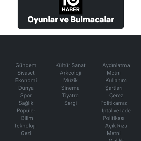
Oyunlar ve Bulmacalar
Gündem
Kültür Sanat
Aydınlatma
Siyaset
Arkeoloji
Metni
Ekonomi
Müzik
Kullanım
Dünya
Sinema
Şartları
Spor
Tiyatro
Çerez
Sağlık
Sergi
Politikamız
Popüler
İptal ve İade
Bilim
Politikası
Teknoloji
Açık Rıza
Gezi
Metni