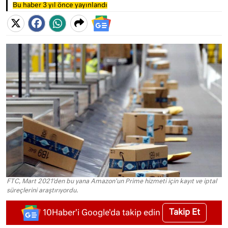
Bu haber 3 yıl önce yayınlandı
FTC, Mart 2021'den bu yana Amazon'un Prime hizmeti için kayıt ve iptal
süreçlerini araştırıyordu.
Takip Et
10Haber'i Google'da takip edin