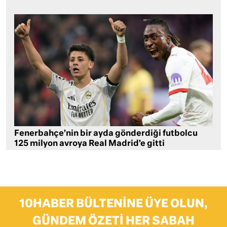
Fenerbahçe’nin bir ayda gönderdiği futbolcu
125 milyon avroya Real Madrid’e gitti
10HABER BÜLTENINE ÜYE OLUN,
GÜNDEM ÖZETI HER SABAH