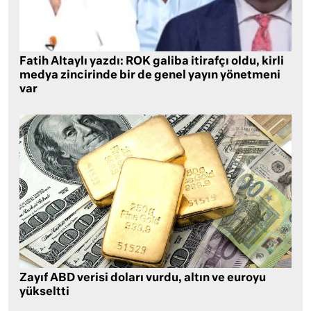
Fatih Altaylı yazdı: ROK galiba itirafçı oldu, kirli
medya zincirinde bir de genel yayın yönetmeni
var
Zayıf ABD verisi doları vurdu, altın ve euroyu
yükseltti