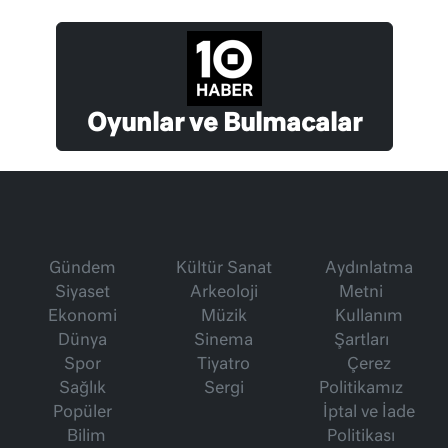
Oyunlar ve Bulmacalar
Gündem
Kültür Sanat
Aydınlatma
Siyaset
Arkeoloji
Metni
Ekonomi
Müzik
Kullanım
Dünya
Sinema
Şartları
Spor
Tiyatro
Çerez
Sağlık
Sergi
Politikamız
Popüler
İptal ve İade
Bilim
Politikası