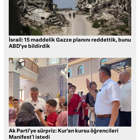
İsrail: 15 maddelik Gazze planını reddettik, bunu
ABD’ye bildirdik
Ak Parti’ye sürpriz: Kur’an kursu öğrencileri
Manifest’i istedi