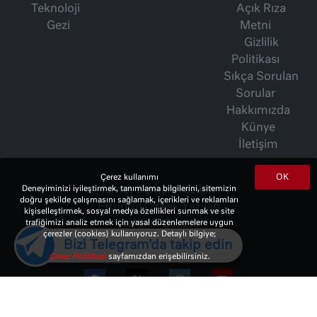
Teknoloji
Açık Rıza
Gezi
Metni
Gizlilik
Politikası
Sıkça Sorulan
Sorular
Hakkımızda
Künye
İletişim
OK
Çerez kullanımı
İsmet Berkan Yazıları
Deneyiminizi iyileştirmek, tanımlama bilgilerini, sitemizin
doğru şekilde çalışmasını sağlamak, içerikleri ve reklamları
Ertuğrul Özkök Yazıları
kişiselleştirmek, sosyal medya özellikleri sunmak ve site
Haftalık Gazete
trafiğimizi analiz etmek için yasal düzenlemelere uygun
çerezler (cookies) kullanıyoruz. Detaylı bilgiye;
Bizi Telegram'da takip edin
Çerez Politikası
sayfamızdan erişebilirsiniz.
© 2023 Copyright:
10Haber