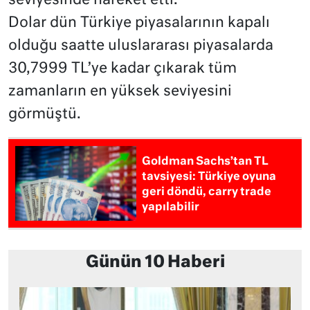
seviyesinde hareket etti.
Dolar dün Türkiye piyasalarının kapalı
olduğu saatte uluslararası piyasalarda
30,7999 TL’ye kadar çıkarak tüm
zamanların en yüksek seviyesini
görmüştü.
Goldman Sachs’tan TL
tavsiyesi: Türkiye oyuna
geri döndü, carry trade
yapılabilir
Günün 10 Haberi