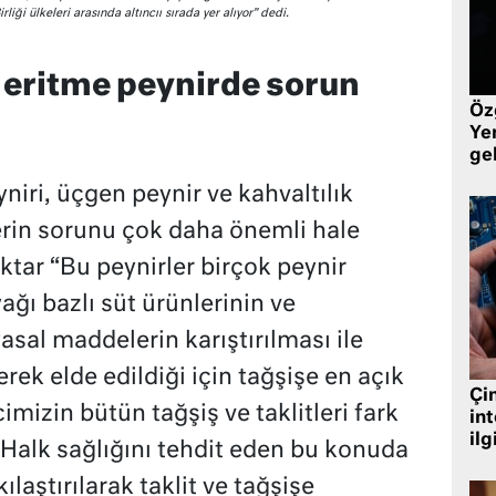
ği ülkeleri arasında altıncıı sırada yer alıyor” dedi.
i eritme peynirde sorun
Öz
Yen
ge
niri, üçgen peynir ve kahvaltılık
lerin sorunu çok daha önemli hale
ktar “Bu peynirler birçok peynir
ağı bazlı süt ürünlerinin ve
sal maddelerin karıştırılması ile
rek elde edildiği için tağşişe en açık
Çin
cimizin bütün tağşiş ve taklitleri fark
in
ilg
Halk sağlığını tehdit eden bu konuda
ılaştırılarak taklit ve tağşişe