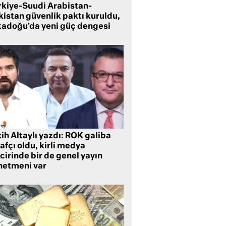
rkiye-Suudi Arabistan-
kistan güvenlik paktı kuruldu,
tadoğu’da yeni güç dengesi
ih Altaylı yazdı: ROK galiba
rafçı oldu, kirli medya
cirinde bir de genel yayın
netmeni var