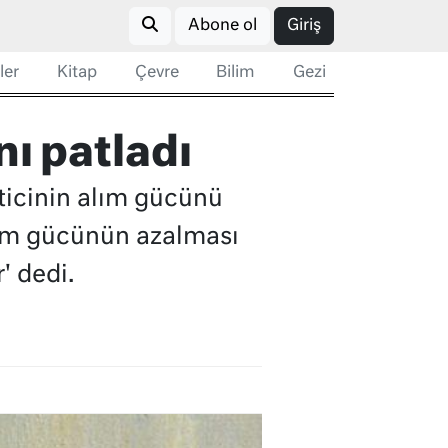
Abone ol
Giriş
ler
Kitap
Çevre
Bilim
Gezi
nı patladı
keticinin alım gücünü
lım gücünün azalması
' dedi.