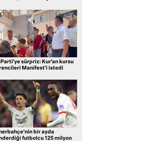
Parti’ye sürpriz: Kur’an kursu
encileri Manifest’i istedi
nerbahçe’nin bir ayda
nderdiği futbolcu 125 milyon