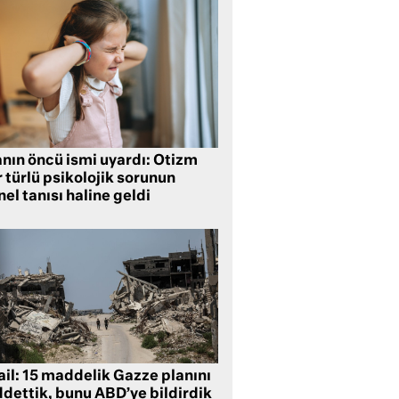
anın öncü ismi uyardı: Otizm
 türlü psikolojik sorunun
el tanısı haline geldi
ail: 15 maddelik Gazze planını
ddettik, bunu ABD’ye bildirdik