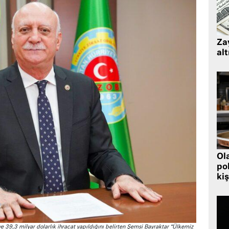
Zay
alt
Ol
pol
kiş
e 39,3 milyar dolarlık ihracat yapıldığını belirten Şemsi Bayraktar “Ülkemiz