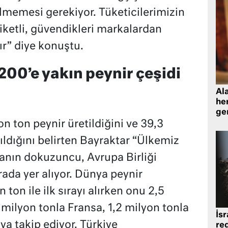
memesi gerekiyor. Tüketicilerimizin
tiketli, güvendikleri markalardan
ır” diye konuştu.
200’e yakın peynir çeşidi
Al
her
gen
 ton peynir üretildiğini ve 39,3
pıldığını belirten Bayraktar “Ülkemiz
anın dokuzuncu, Avrupa Birliği
ırada yer alıyor. Dünya peynir
ton ile ilk sırayı alırken onu 2,5
milyon tonla Fransa, 1,2 milyon tonla
İsr
sya takip ediyor. Türkiye
re