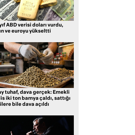
ıf ABD verisi doları vurdu,
ın ve euroyu yükseltti
ay tuhaf, dava gerçek: Emekli
is iki ton bamya çaldı, sattığı
ilere bile dava açıldı