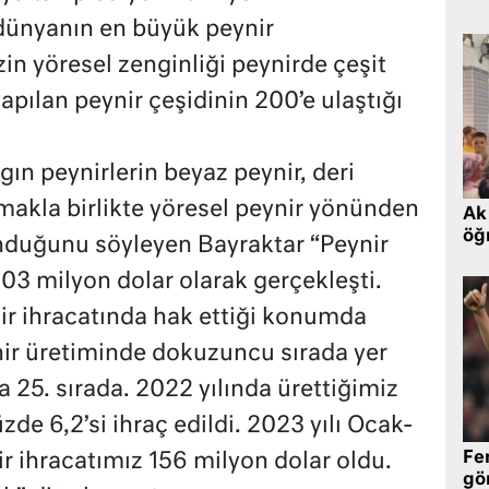
 dünyanın en büyük peynir
zin yöresel zenginliği peynirde çeşit
 yapılan peynir çeşidinin 200’e ulaştığı
gın peynirlerin beyaz peynir, deri
lmakla birlikte yöresel peynir yönünden
Ak 
öğr
lunduğunu söyleyen Bayraktar “Peynir
03 milyon dolar olarak gerçekleşti.
ir ihracatında hak ettiği konumda
ir üretiminde dokuzuncu sırada yer
 25. sırada. 2022 yılında ürettiğimiz
de 6,2’si ihraç edildi. 2023 yılı Ocak-
Fe
 ihracatımız 156 milyon dolar oldu.
gö