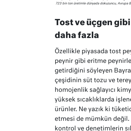
723 bin ton üretimle dünyada dokuzuncu, Avrupa Birli
Tost ve üçgen gib
daha fazla
Özellikle piyasada tost pey
peynir gibi eritme peynir
getirdiğini söyleyen Bayra
çeşidinin süt tozu ve terey
homojenlik sağlayıcı kimya
yüksek sıcaklıklarda işlene
ürünler. Ne yazık ki tüketi
etmesi de mümkün değil. 
kontrol ve denetimlerin sık