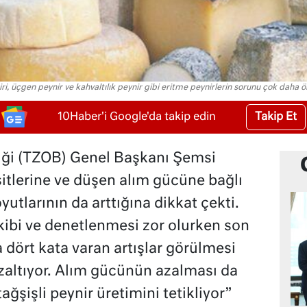
ri, üçgen peynir ve kahvaltılık peynir gibi eritme peynirlerin sorunu çok daha ön
Takip Et
10Haber'i Google'da takip edin
rliği (TZOB) Genel Başkanı Şemsi
şitlerine ve düşen alım gücüne bağlı
oyutlarının da arttığına dikkat çekti.
kibi ve denetlenmesi zor olurken son
da dört kata varan artışlar görülmesi
zaltıyor. Alım gücünün azalması da
tağşişli peynir üretimini tetikliyor”