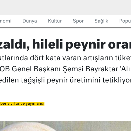
nomi
Dünya
Kültür
Spor
Sağlık
Popü
ldı, hileli peynir ora
yatlarında dört kata varan artışların tü
TZOB Genel Başkanı Şemsi Bayraktar 'A
dilen tağşişli peynir üretimini tetikliyor
ber 3 yıl önce yayınlandı