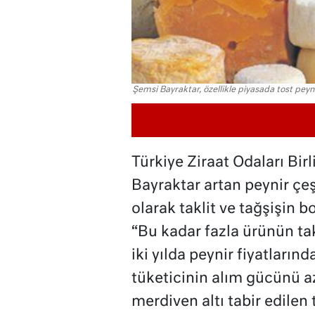
Şemsi Bayraktar, özellikle piyasada tost peyni
Türkiye Ziraat Odaları Bi
Bayraktar artan peynir çe
olarak taklit ve tağşişin b
“Bu kadar fazla ürünün ta
iki yılda peynir fiyatların
tüketicinin alım gücünü a
merdiven altı tabir edilen 