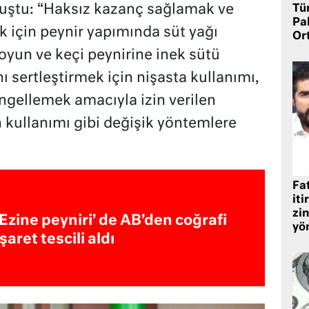
nuştu: “Haksız kazanç sağlamak ve
Tü
Pa
k için peynir yapımında süt yağı
Or
oyun ve keçi peynirine inek sütü
nı sertleştirmek için nişasta kullanımı,
gellemek amacıyla izin verilen
 kullanımı gibi değişik yöntemlere
Fat
iti
zin
‘Ezine peyniri’ de AB’den coğrafi
yö
işaret tescili aldı