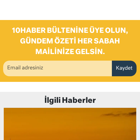
10HABER BÜLTENINE ÜYE OLUN,
GÜNDEM ÖZETI HER SABAH
MAILINIZE GELSIN.
Kaydet
İlgili Haberler