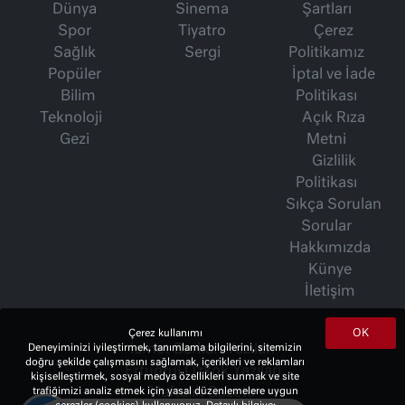
Dünya
Sinema
Şartları
Spor
Tiyatro
Çerez
Sağlık
Sergi
Politikamız
Popüler
İptal ve İade
Bilim
Politikası
Teknoloji
Açık Rıza
Gezi
Metni
Gizlilik
Politikası
Sıkça Sorulan
Sorular
Hakkımızda
Künye
İletişim
OK
Çerez kullanımı
Deneyiminizi iyileştirmek, tanımlama bilgilerini, sitemizin
İsmet Berkan Yazıları
doğru şekilde çalışmasını sağlamak, içerikleri ve reklamları
Ertuğrul Özkök Yazıları
kişiselleştirmek, sosyal medya özellikleri sunmak ve site
trafiğimizi analiz etmek için yasal düzenlemelere uygun
Haftalık Gazete