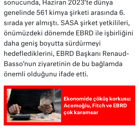
sonucunda, Haziran 2023’te dünya
genelinde 561 kimya şirketi arasında 6.
sırada yer almıştı. SASA şirket yetkilileri,
önümüzdeki dönemde EBRD ile işbirliğini
daha geniş boyutta sürdürmeyi
hedeflediklerini, EBRD Başkanı Renaud-
Basso’nun ziyaretinin de bu bağlamda
önemli olduğunu ifade etti.
Ekonomide çöküş korkusu:
Acemoğlu, Fitch ve EBRD
çok karamsar