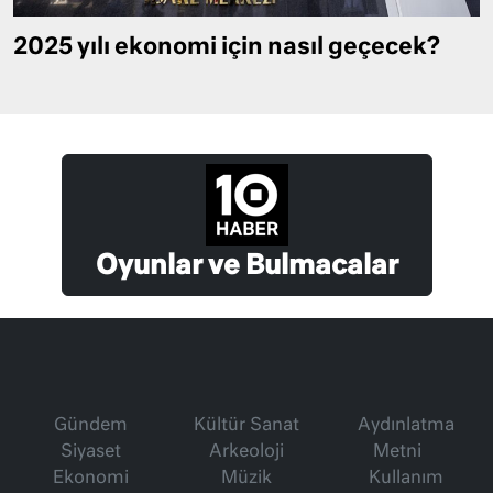
2025 yılı ekonomi için nasıl geçecek?
Oyunlar ve Bulmacalar
Gündem
Kültür Sanat
Aydınlatma
Siyaset
Arkeoloji
Metni
Ekonomi
Müzik
Kullanım