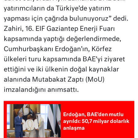
yatırımcıların da Türkiye’de yatırım
yapması için çağrıda bulunuyoruz” dedi.
Zahiri, 16. EIF Gaziantep Enerji Fuarı
kapsamında yaptığı değerlendirmede,
Cumhurbaşkanı Erdoğan’ın, Körfez
ülkeleri turu kapsamında BAE’yi ziyaret
ettiğini ve iki ülkenin doğal kaynaklar
alanında Mutabakat Zaptı (MoU)
imzalandığını anımsattı.
Erdoğan, BAE’den mutlu
ayrıldı: 50,7 milyar dolarlık
anlaşma