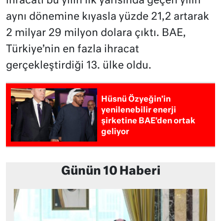
ihracatı bu yılın ilk yarısında geçen yılın
aynı dönemine kıyasla yüzde 21,2 artarak
2 milyar 29 milyon dolara çıktı. BAE,
Türkiye’nin en fazla ihracat
gerçekleştirdiği 13. ülke oldu.
Hüsnü Özyeğin’in
yenilenebilir enerji
şirketine BAE’den ortak
geliyor
Günün 10 Haberi