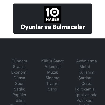
Oyunlar ve Bulmacalar
Gündem
Kültür Sanat
Aydınlatma
Siyaset
Arkeoloji
Metni
Ekonomi
Müzik
Kullanım
Dünya
Sinema
Şartları
Spor
Tiyatro
Çerez
Sağlık
Sergi
Politikamız
Popüler
İptal ve İade
Bilim
Politikası