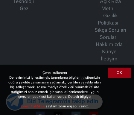
Teknoloji
Açık Rıza
Gezi
Metni
Gizlilik
Politikası
Sıkça Sorulan
Sorular
Hakkımızda
Künye
İletişim
OK
Çerez kullanımı
İsmet Berkan Yazıları
Deneyiminizi iyileştirmek, tanımlama bilgilerini, sitemizin
doğru şekilde çalışmasını sağlamak, içerikleri ve reklamları
Ertuğrul Özkök Yazıları
kişiselleştirmek, sosyal medya özellikleri sunmak ve site
Haftalık Gazete
trafiğimizi analiz etmek için yasal düzenlemelere uygun
çerezler (cookies) kullanıyoruz. Detaylı bilgiye;
Bizi Telegram'da takip edin
Çerez Politikası
sayfamızdan erişebilirsiniz.
© 2023 Copyright:
10Haber