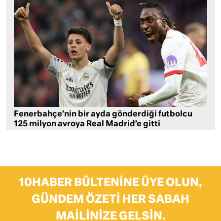
Fenerbahçe’nin bir ayda gönderdiği futbolcu
125 milyon avroya Real Madrid’e gitti
10HABER BÜLTENINE ÜYE OLUN,
GÜNDEM ÖZETI HER SABAH
MAILINIZE GELSIN.