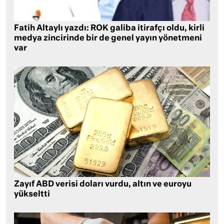
Fatih Altaylı yazdı: ROK galiba itirafçı oldu, kirli
medya zincirinde bir de genel yayın yönetmeni
var
Zayıf ABD verisi doları vurdu, altın ve euroyu
yükseltti