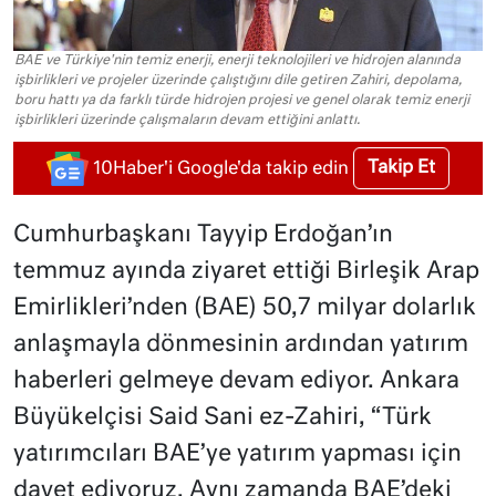
BAE ve Türkiye'nin temiz enerji, enerji teknolojileri ve hidrojen alanında
işbirlikleri ve projeler üzerinde çalıştığını dile getiren Zahiri, depolama,
boru hattı ya da farklı türde hidrojen projesi ve genel olarak temiz enerji
işbirlikleri üzerinde çalışmaların devam ettiğini anlattı.
Takip Et
10Haber'i Google'da takip edin
Cumhurbaşkanı Tayyip Erdoğan’ın
temmuz ayında ziyaret ettiği Birleşik Arap
Emirlikleri’nden (BAE) 50,7 milyar dolarlık
anlaşmayla dönmesinin ardından yatırım
haberleri gelmeye devam ediyor. Ankara
Büyükelçisi Said Sani ez-Zahiri, “Türk
yatırımcıları BAE’ye yatırım yapması için
davet ediyoruz. Aynı zamanda BAE’deki