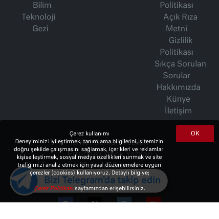
Bilim
Politikası
Teknoloji
Açık Rıza
Gezi
Metni
Gizlilik
Politikası
Sıkça Sorulan
Sorular
Hakkımızda
Künye
İletişim
OK
Çerez kullanımı
Deneyiminizi iyileştirmek, tanımlama bilgilerini, sitemizin
İsmet Berkan Yazıları
doğru şekilde çalışmasını sağlamak, içerikleri ve reklamları
Ertuğrul Özkök Yazıları
kişiselleştirmek, sosyal medya özellikleri sunmak ve site
trafiğimizi analiz etmek için yasal düzenlemelere uygun
Haftalık Gazete
çerezler (cookies) kullanıyoruz. Detaylı bilgiye;
Bizi Telegram'da takip edin
Çerez Politikası
sayfamızdan erişebilirsiniz.