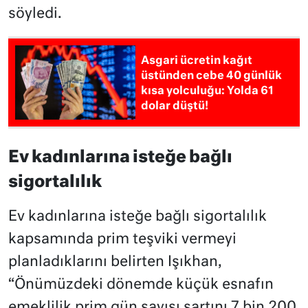
söyledi.
Asgari ücretin kağıt
üstünden cebe 40 günlük
kısa yolculuğu: Yolda 61
dolar düştü!
Ev kadınlarına isteğe bağlı
sigortalılık
Ev kadınlarına isteğe bağlı sigortalılık
kapsamında prim teşviki vermeyi
planladıklarını belirten Işıkhan,
“Önümüzdeki dönemde küçük esnafın
emeklilik prim gün sayısı şartını 7 bin 200