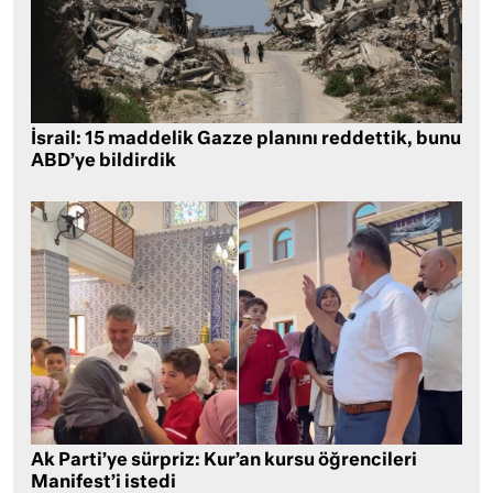
İsrail: 15 maddelik Gazze planını reddettik, bunu
ABD’ye bildirdik
Ak Parti’ye sürpriz: Kur’an kursu öğrencileri
Manifest’i istedi