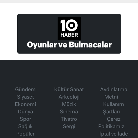
Oyunlar ve Bulmacalar
Gündem
Kültür Sanat
Aydınlatma
Siyaset
Arkeoloji
Metni
Ekonomi
Müzik
Kullanım
Dünya
Sinema
Şartları
Spor
Tiyatro
Çerez
Sağlık
Sergi
Politikamız
Popüler
İptal ve İade