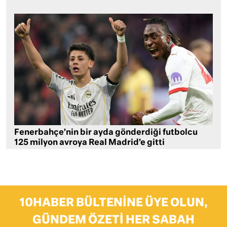
Fenerbahçe’nin bir ayda gönderdiği futbolcu
125 milyon avroya Real Madrid’e gitti
10HABER BÜLTENINE ÜYE OLUN,
GÜNDEM ÖZETI HER SABAH