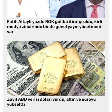
Fatih Altaylı yazdı: ROK galiba itirafçı oldu, kirli
medya zincirinde bir de genel yayın yönetmeni
var
Zayıf ABD verisi doları vurdu, altın ve euroyu
yükseltti