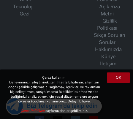
Teknoloji
Açık Rıza
Gezi
Metni
Gizlilik
Politikası
Sıkça Sorulan
Sorular
Hakkımızda
Künye
İletişim
OK
Çerez kullanımı
İsmet Berkan Yazıları
Deneyiminizi iyileştirmek, tanımlama bilgilerini, sitemizin
doğru şekilde çalışmasını sağlamak, içerikleri ve reklamları
Ertuğrul Özkök Yazıları
kişiselleştirmek, sosyal medya özellikleri sunmak ve site
Haftalık Gazete
trafiğimizi analiz etmek için yasal düzenlemelere uygun
çerezler (cookies) kullanıyoruz. Detaylı bilgiye;
Bizi Telegram'da takip edin
Çerez Politikası
sayfamızdan erişebilirsiniz.