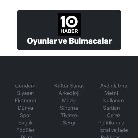
Oyunlar ve Bulmacalar
Gündem
Kültür Sanat
Aydınlatma
Siyaset
Arkeoloji
Metni
Ekonomi
Müzik
Kullanım
Dünya
Sinema
Şartları
Spor
Tiyatro
Çerez
Sağlık
Sergi
Politikamız
Popüler
İptal ve İade
Bilim
Politikası