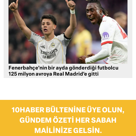
Fenerbahçe’nin bir ayda gönderdiği futbolcu
125 milyon avroya Real Madrid’e gitti
10HABER BÜLTENINE ÜYE OLUN,
GÜNDEM ÖZETI HER SABAH
MAILINIZE GELSIN.