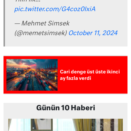
pic.twitter.com/G4coz0IxiA
— Mehmet Simsek
(@memetsimsek)
October 11, 2024
Cari denge üst üste ikinci
ay fazla verdi
Günün 10 Haberi