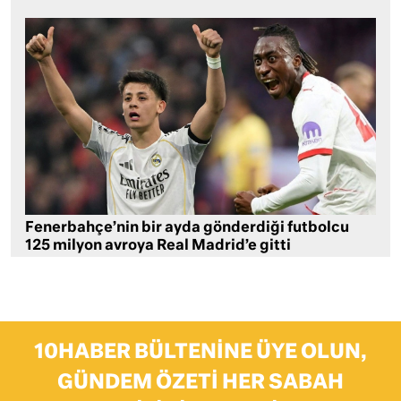
Fenerbahçe’nin bir ayda gönderdiği futbolcu
125 milyon avroya Real Madrid’e gitti
10HABER BÜLTENINE ÜYE OLUN,
GÜNDEM ÖZETI HER SABAH