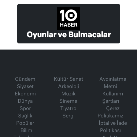
Oyunlar ve Bulmacalar
Gündem
Kültür Sanat
Aydınlatma
Siyaset
Arkeoloji
Metni
Ekonomi
Müzik
Kullanım
Dünya
Sinema
Şartları
Spor
Tiyatro
Çerez
Sağlık
Sergi
Politikamız
Popüler
İptal ve İade
Bilim
Politikası