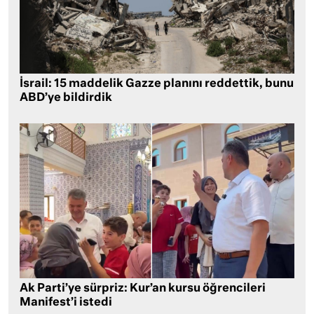
İsrail: 15 maddelik Gazze planını reddettik, bunu
ABD’ye bildirdik
Ak Parti’ye sürpriz: Kur’an kursu öğrencileri
Manifest’i istedi