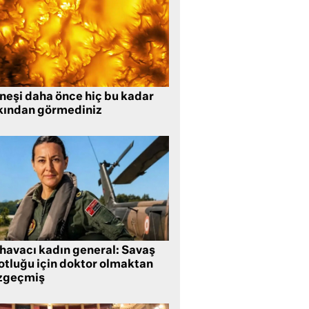
neşi daha önce hiç bu kadar
kından görmediniz
 havacı kadın general: Savaş
lotluğu için doktor olmaktan
zgeçmiş