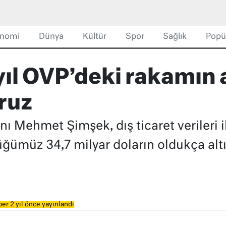
nomi
Dünya
Kültür
Spor
Sağlık
Popü
ıl OVP’deki rakamın a
ruz
 Mehmet Şimşek, dış ticaret verileri il
ğümüz 34,7 milyar doların oldukça altı
er 2 yıl önce yayınlandı