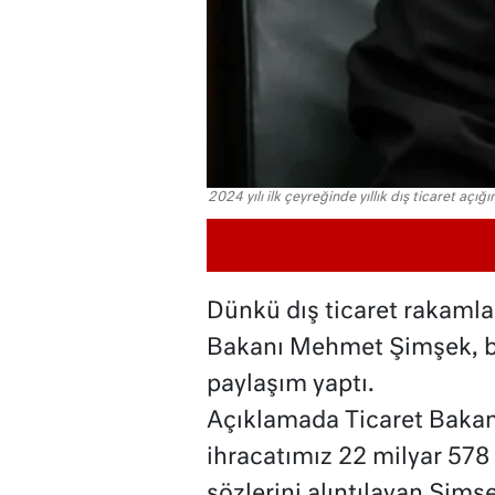
2024 yılı ilk çeyreğinde yıllık dış ticaret açığ
Dünkü dış ticaret rakamla
Bakanı Mehmet Şimşek, bu
paylaşım yaptı.
Açıklamada Ticaret Bakanı
ihracatımız 22 milyar 578
sözlerini alıntılayan Şimş