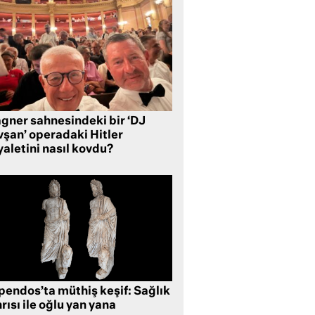
gner sahnesindeki bir ‘DJ
vşan’ operadaki Hitler
aletini nasıl kovdu?
pendos’ta müthiş keşif: Sağlık
rısı ile oğlu yan yana