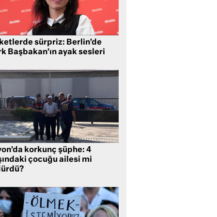
etlerde sürpriz: Berlin’de
rk Başbakan’ın ayak sesleri
yon’da korkunç şüphe: 4
şındaki çocuğu ailesi mi
dürdü?