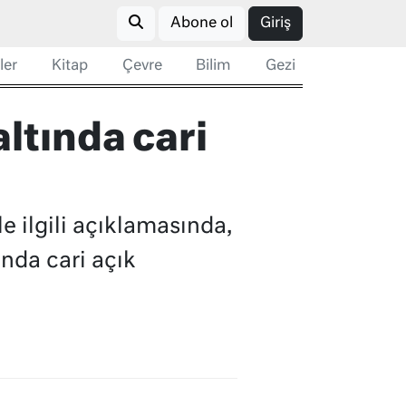
Abone ol
Giriş
ler
Kitap
Çevre
Bilim
Gezi
ltında cari
e ilgili açıklamasında,
nda cari açık