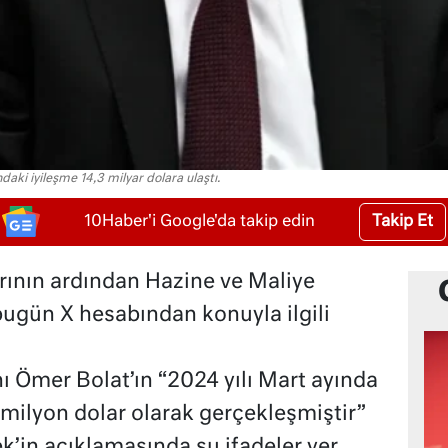
ındaki iyileşme 14,3 milyar dolara ulaştı.
Takip Et
10Haber'i Google'da takip edin
rının ardından Hazine ve Maliye
gün X hesabından konuyla ilgili
 Ömer Bolat’ın “2024 yılı Mart ayında
 milyon dolar olarak gerçekleşmiştir”
ek’in açıklamasında şu ifadeler yer