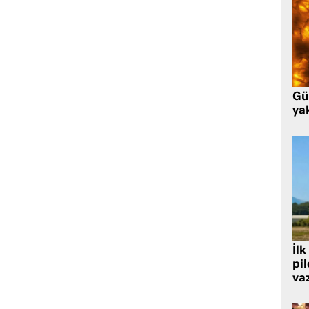
Gü
ya
İlk
pi
va