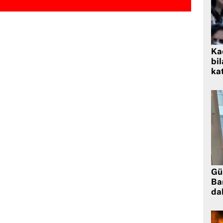
Kad
bil
kat
Gü
Ba
da