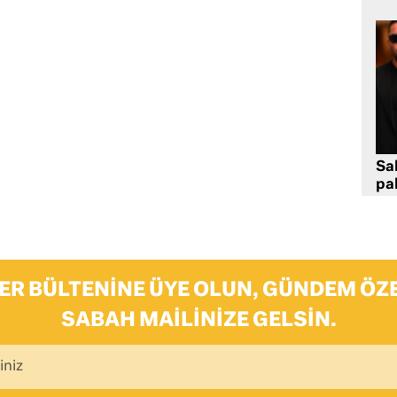
Sa
pa
ER BÜLTENINE ÜYE OLUN, GÜNDEM ÖZE
SABAH MAILINIZE GELSIN.