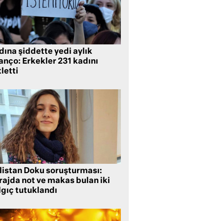
ına şiddette yedi aylık
anço: Erkekler 231 kadını
letti
listan Doku soruşturması:
rajda not ve makas bulan iki
lgıç tutuklandı