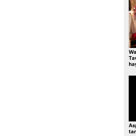
Wa
Ta
hay
As
tan