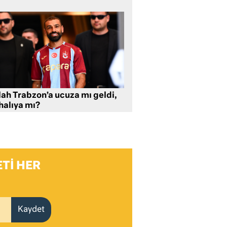
lah Trabzon’a ucuza mı geldi,
halıya mı?
TI HER
Kaydet