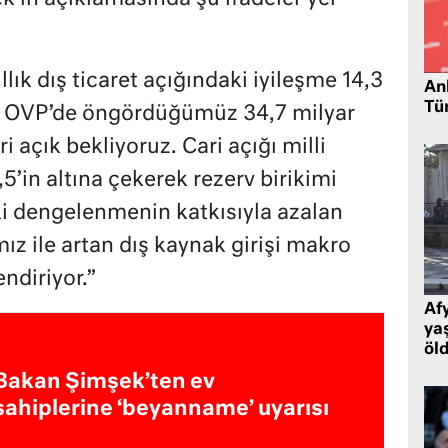
llık dış ticaret açığındaki iyileşme 14,3
Ank
Tü
yıl OVP’de öngördüğümüz 34,7 milyar
i açık bekliyoruz. Cari açığı milli
5’in altına çekerek rezerv birikimi
 dengelenmenin katkısıyla azalan
mız ile artan dış kaynak girişi makro
endiriyor.”
Af
ya
öl
Bakan Şimşek’ten ev
sahiplerine ‘beyanname’ uyarısı