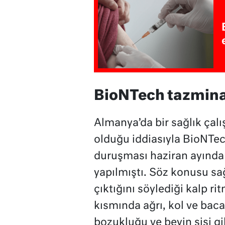
BioNTech tazmina
Almanya’da bir sağlık çalı
olduğu iddiasıyla BioNTech
duruşması haziran ayınd
yapılmıştı. Söz konusu sağ
çıktığını söylediği kalp r
kısmında ağrı, kol ve baca
bozukluğu ve beyin sisi 