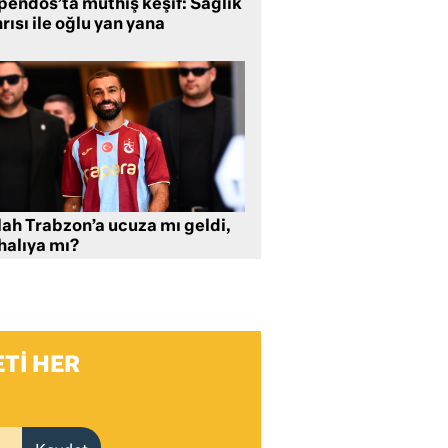
pendos’ta müthiş keşif: Sağlık
rısı ile oğlu yan yana
lah Trabzon’a ucuza mı geldi,
halıya mı?
TI HER