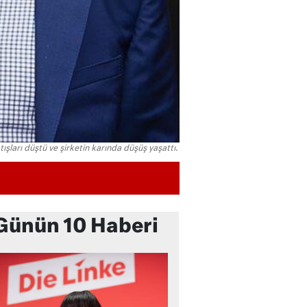
şları düştü ve şirketin karında düşüş yaşattı.
Günün 10 Haberi