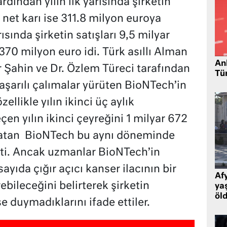
dından yılın ilk yarısında şirketin
, net karı ise 311.8 milyon euroya
rısında şirketin satışları 9,5 milyar
 370 milyon euro idi. Türk asıllı Alman
Ank
r Şahin ve Dr. Özlem Türeci tarafından
Tü
aşarılı çalımalar yürüten BioNTech’in
llikle yılın ikinci üç aylık
çen yılın ikinci çeyreğini 1 milyar 672
patan BioNTech bu aynı döneminde
tti. Ancak uzmanlar BioNTech’in
yıda çığır açıcı kanser ilacının bir
Af
ebileceğini belirterek şirketin
ya
öl
 duymadıklarını ifade ettiler.