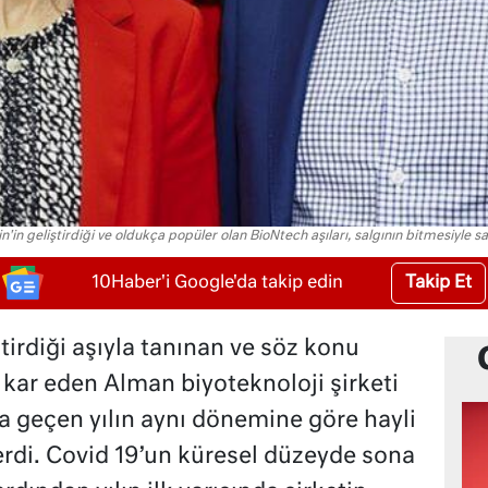
 geliştirdiği ve oldukça popüler olan BioNtech aşıları, salgının bitmesiyle satı
Takip Et
10Haber'i Google'da takip edin
rdiği aşıyla tanınan ve söz konu
ar eden Alman biyoteknoloji şirketi
da geçen yılın aynı dönemine göre hayli
erdi. Covid 19’un küresel düzeyde sona