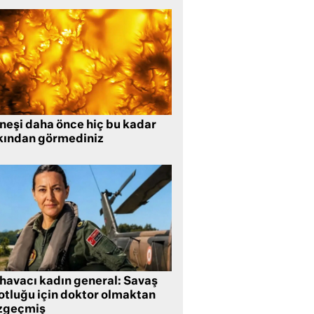
neşi daha önce hiç bu kadar
kından görmediniz
 havacı kadın general: Savaş
lotluğu için doktor olmaktan
zgeçmiş