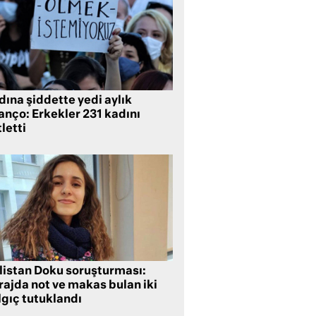
ına şiddette yedi aylık
anço: Erkekler 231 kadını
letti
listan Doku soruşturması:
rajda not ve makas bulan iki
lgıç tutuklandı