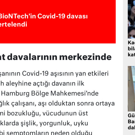
BioNTech’in Covid-19 davası
ertelendi
Kad
bil
kat
t davalarının merkezinde
şanının Covid-19 aşısının yan etkileri
 aleyhine açtığı davanın ilk
a Hamburg Bölge Mahkemesi’nde
lık çalışanı, aşı olduktan sonra ortaya
itmi bozukluğu, vücudunun üst
Gü
Ba
klarda şişlik, yorgunluk, uyku
da
gibi semptomların neden olduğu