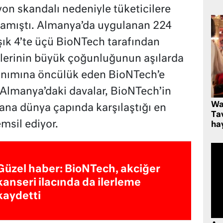
on skandalı nedeniyle tüketicilere
amıştı. Almanya’da uygulanan 224
ık 4’te üçü BioNTech tarafından
eplerinin büyük çoğunluğunun aşılarda
anımına öncülük eden BioNTech’e
i. Almanya’daki davalar, BioNTech’in
Wa
ana dünya çapında karşılaştığı en
Ta
msil ediyor.
hay
Güzel haber: BioNTech, akciğer
kanseri ilacında da ilerleme
kaydetti