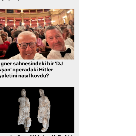
gner sahnesindeki bir ‘DJ
vşan’ operadaki Hitler
aletini nasıl kovdu?