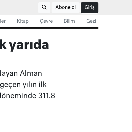
Abone ol
Giriş
ler
Kitap
Çevre
Bilim
Gezi
lk yarıda
arlayan Alman
geçen yılın ilk
ı döneminde 311.8