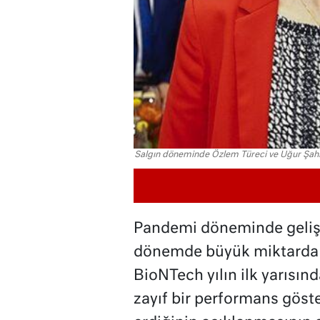
Salgın döneminde Özlem Türeci ve Uğur Şahin'in
Pandemi döneminde gelişti
dönemde büyük miktarda k
BioNTech yılın ilk yarısın
zayıf bir performans göst