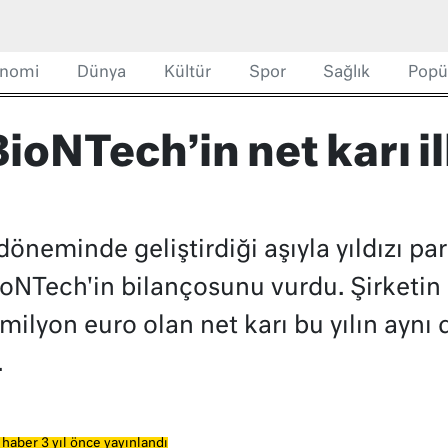
nomi
Dünya
Kültür
Spor
Sağlık
Popü
BioNTech’in net karı i
 döneminde geliştirdiği aşıyla yıldızı p
ioNTech'in bilançosunu vurdu. Şirketin 
 milyon euro olan net karı bu yılın ayn
.
 haber 3 yıl önce yayınlandı