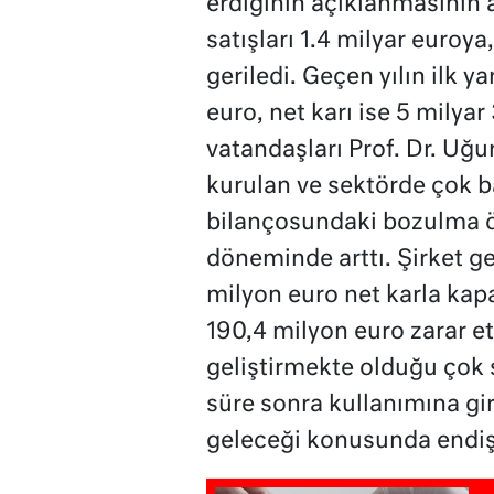
erdiğinin açıklanmasının ar
satışları 1.4 milyar euroya
geriledi. Geçen yılın ilk ya
euro, net karı ise 5 milyar
vatandaşları Prof. Dr. Uğu
kurulan ve sektörde çok b
bilançosundaki bozulma öze
döneminde arttı. Şirket ge
milyon euro net karla ka
190,4 milyon euro zarar e
geliştirmekte olduğu çok sa
süre sonra kullanımına gir
geleceği konusunda endişe