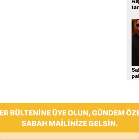
As
tan
Sa
pa
ER BÜLTENINE ÜYE OLUN, GÜNDEM ÖZE
SABAH MAILINIZE GELSIN.