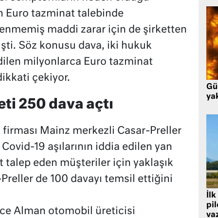
in Euro tazminat talebinde
enmemiş maddi zarar için de şirketten
şti. Söz konusu dava, iki hukuk
edilen milyonlarca Euro tazminat
ikkati çekiyor.
Gü
ya
eti 250 dava açtı
 firması Mainz merkezli Casar-Preller
 Covid-19 aşılarının iddia edilen yan
t talep eden müşteriler için yaklaşık
Preller de 100 davayı temsil ettiğini
İlk
pi
nce Alman otomobil üreticisi
va