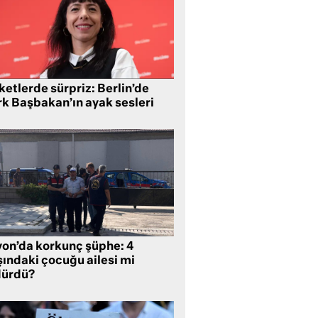
etlerde sürpriz: Berlin’de
rk Başbakan’ın ayak sesleri
yon’da korkunç şüphe: 4
şındaki çocuğu ailesi mi
dürdü?