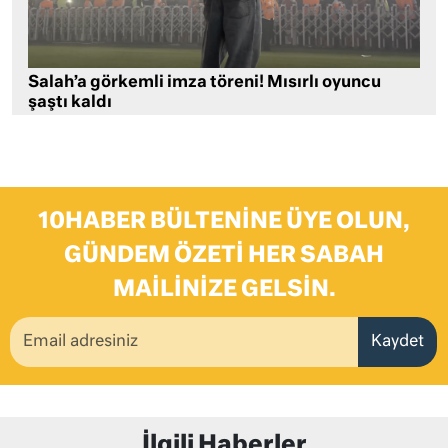
Salah’a görkemli imza töreni! Mısırlı oyuncu
şaştı kaldı
10HABER BÜLTENINE ÜYE OLUN,
GÜNDEM ÖZETI HER SABAH
MAILINIZE GELSIN.
Kaydet
İlgili Haberler