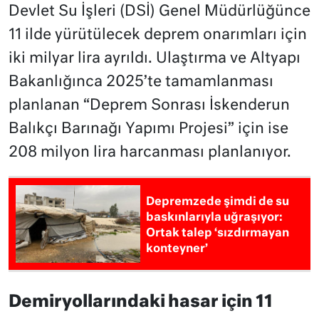
Devlet Su İşleri (DSİ) Genel Müdürlüğünce
11 ilde yürütülecek deprem onarımları için
iki milyar lira ayrıldı. Ulaştırma ve Altyapı
Bakanlığınca 2025’te tamamlanması
planlanan “Deprem Sonrası İskenderun
Balıkçı Barınağı Yapımı Projesi” için ise
208 milyon lira harcanması planlanıyor.
Depremzede şimdi de su
baskınlarıyla uğraşıyor:
Ortak talep ‘sızdırmayan
konteyner’
Demiryollarındaki hasar için 11