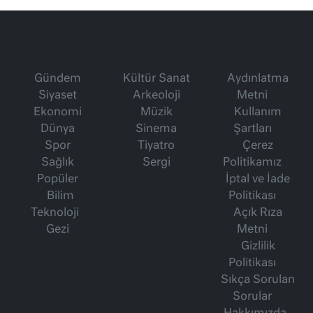
Gündem
Kültür Sanat
Aydınlatma
Siyaset
Arkeoloji
Metni
Ekonomi
Müzik
Kullanım
Dünya
Sinema
Şartları
Spor
Tiyatro
Çerez
Sağlık
Sergi
Politikamız
Popüler
İptal ve İade
Bilim
Politikası
Teknoloji
Açık Rıza
Gezi
Metni
Gizlilik
Politikası
Sıkça Sorulan
Sorular