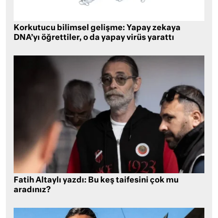
Korkutucu bilimsel gelişme: Yapay zekaya
DNA’yı öğrettiler, o da yapay virüs yarattı
Fatih Altaylı yazdı: Bu keş taifesini çok mu
aradınız?