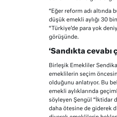
“Eğer reform adı altında 
düşük emekli aylığı 30 bin
“Türkiye’de para yok deniy
görüşünde.
‘Sandıkta cevabı ç
Birleşik Emekliler Sendi
emeklilerin seçim öncesind
olduğunu anlatıyor. Bu bek
emekli aylıklarında geçiml
söyleyen Şengül “İktidar 
daha ötesine de giderek d