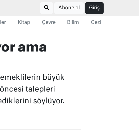
Abone ol
Giriş
ler
Kitap
Çevre
Bilim
Gezi
yor ama
n emeklilerin büyük
ncesi talepleri
iklerini söylüyor.