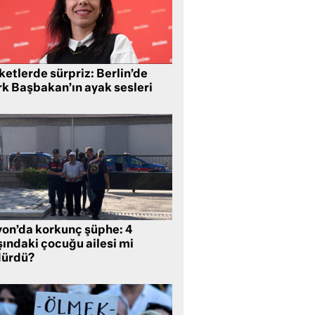
etlerde sürpriz: Berlin’de
rk Başbakan’ın ayak sesleri
yon’da korkunç şüphe: 4
şındaki çocuğu ailesi mi
dürdü?