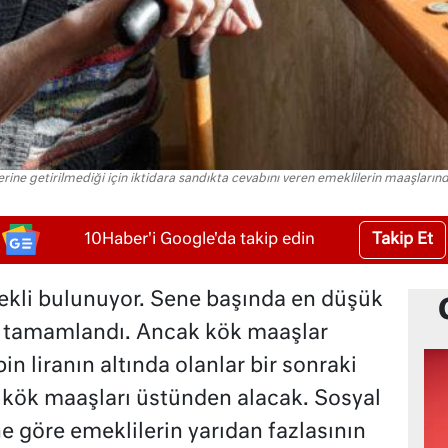
rine getirilmediği için iktidara sandıkta cevabını veren emeklilerin maaşları
Takip Et
10Haber'i Google'da takip edin
ekli bulunuyor. Sene başında en düşük
ya tamamlandı. Ancak kök maaşlar
n liranın altında olanlar bir sonraki
l kök maaşları üstünden alacak. Sosyal
e göre emeklilerin yarıdan fazlasının