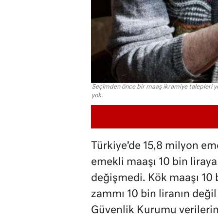
Seçimden önce bir maaş ikramiye talepleri ye
yok.
Türkiye’de 15,8 milyon em
emekli maaşı 10 bin lira
değişmedi. Kök maaşı 10 bi
zammı 10 bin liranın deği
Güvenlik Kurumu verilerin