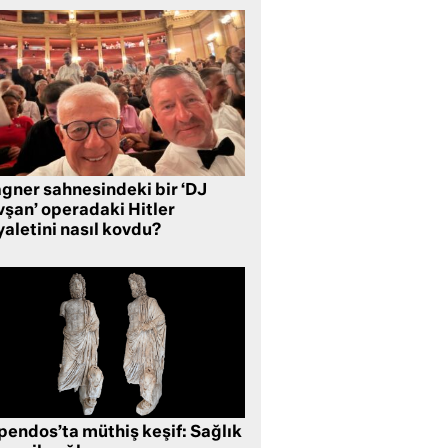
gner sahnesindeki bir ‘DJ
vşan’ operadaki Hitler
aletini nasıl kovdu?
pendos’ta müthiş keşif: Sağlık