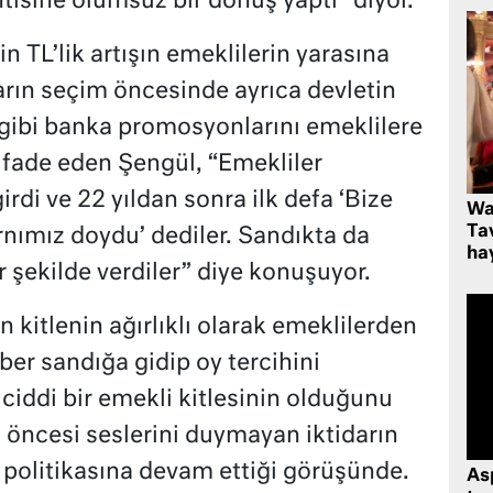
tisine olumsuz bir dönüş yaptı” diyor.
 TL’lik artışın emeklilerin yarasına
rın seçim öncesinde ayrıca devletin
ibi banka promosyonlarını emeklilere
fade eden Şengül, “Emekliler
rdi ve 22 yıldan sonra ilk defa ‘Bize
Wa
Ta
rnımız doydu’ dediler. Sandıkta da
hay
 şekilde verdiler” diye konuşuyor.
kitlenin ağırlıklı olarak emeklilerden
er sandığa gidip oy tercihini
ciddi bir emekli kitlesinin olduğunu
 öncesi seslerini duymayan iktidarın
politikasına devam ettiği görüşünde.
As