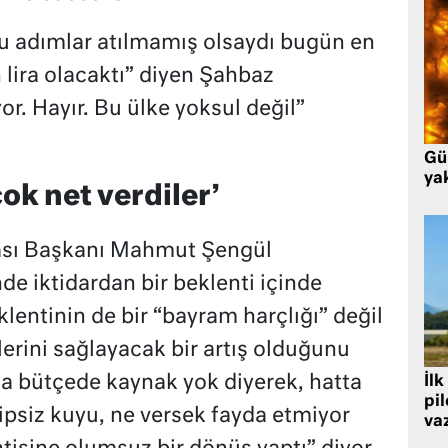
bu adımlar atılmamış olsaydı bugün en
 lira olacaktı” diyen Şahbaz
or. Hayır. Bu ülke yoksul değil”
Gü
ya
ok net verdiler’
kası Başkanı Mahmut Şengül
e iktidardan bir beklenti içinde
lentinin de bir “bayram harçlığı” değil
erini sağlayacak bir artış olduğunu
da bütçede kaynak yok diyerek, hatta
İlk
pi
ipsiz kuyu, ne versek fayda etmiyor
va