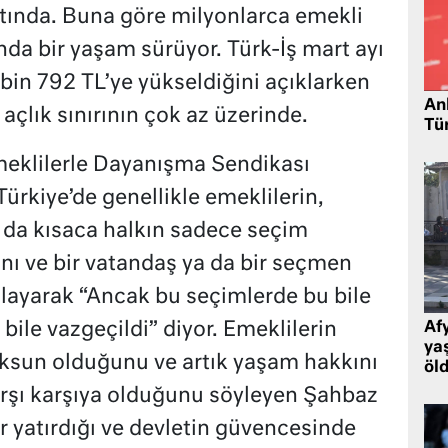
altında. Buna göre milyonlarca emekli
ında bir yaşam sürüyor. Türk-İş mart ayı
16 bin 792 TL’ye yükseldiğini açıklarken
Ank
 açlık sınırının çok az üzerinde.
Tü
eklilerle Dayanışma Sendikası
rkiye’de genellikle emeklilerin,
ya da kısaca halkın sadece seçim
nı ve bir vatandaş ya da bir seçmen
layarak “Ancak bu seçimlerde bu bile
bile vazgeçildi” diyor. Emeklilerin
Af
ya
sun olduğunu ve artık yaşam hakkını
öl
arşı karşıya olduğunu söyleyen Şahbaz
r yatırdığı ve devletin güvencesinde