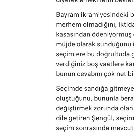
diyerek emeklilerin beklen
Bayram ikramiyesindeki bin
merhem olmadığını, iktida
kasasından ödeniyormuş g
müjde olarak sunduğunu i
seçimlere bu doğrultuda gi
verdiğiniz boş vaatlere ka
bunun cevabını çok net bir
Seçimde sandığa gitmeyen 
oluştuğunu, bununla berab
değiştirmek zorunda olan 
dile getiren Şengül, seçim
seçim sonrasında mevcut 