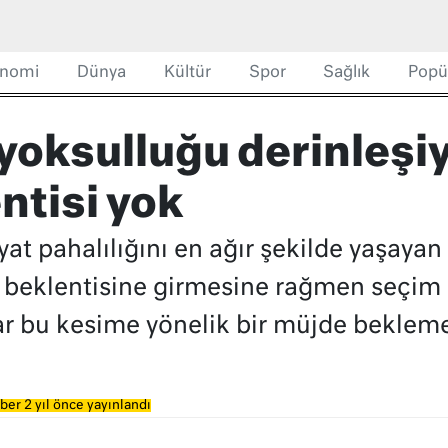
nomi
Dünya
Kültür
Spor
Sağlık
Popü
 yoksulluğu derinleşi
ntisi yok
yat pahalılığını en ağır şekilde yaşaya
eklentisine girmesine rağmen seçim ö
r bu kesime yönelik bir müjde beklemed
ber 2 yıl önce yayınlandı