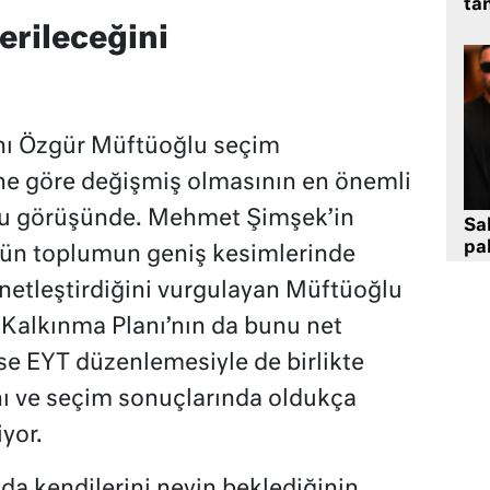
tan
erileceğini
ı Özgür Müftüoğlu seçim
ne göre değişmiş olmasının en önemli
u görüşünde. Mehmet Şimşek’in
Sa
pa
ün toplumun geniş kesimlerinde
netleştirdiğini vurgulayan Müftüoğlu
 Kalkınma Planı’nın da bunu net
ise EYT düzenlemesiyle de birlikte
ını ve seçim sonuçlarında oldukça
iyor.
da kendilerini neyin beklediğinin