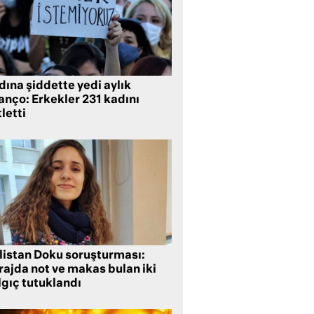
ına şiddette yedi aylık
anço: Erkekler 231 kadını
letti
listan Doku soruşturması:
rajda not ve makas bulan iki
lgıç tutuklandı