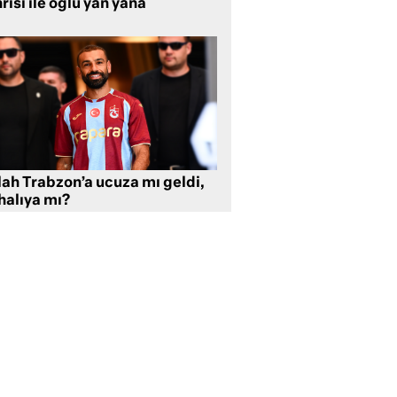
rısı ile oğlu yan yana
lah Trabzon’a ucuza mı geldi,
halıya mı?