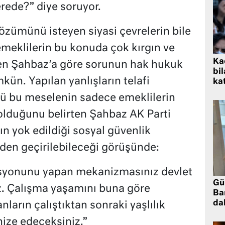
rede?” diye soruyor.
özümünü isteyen siyasi çevrelerin bile
meklilerin bu konuda çok kırgın ve
Kad
ren Şahbaz’a göre sorunun hak hukuk
bil
n. Yapılan yanlışların telafi
kat
kü bu meselenin sadece emeklilerin
olduğunu belirten Şahbaz AK Parti
ın yok edildiği sosyal güvenlik
den geçirilebileceği görüşünde:
asyonunu yapan mekanizmasınız devlet
Gü
z. Çalışma yaşamını buna göre
Ba
da
ların çalıştıktan sonraki yaşlılık
ize edeceksiniz.”