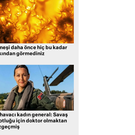
neşi daha önce hiç bu kadar
kından görmediniz
 havacı kadın general: Savaş
lotluğu için doktor olmaktan
zgeçmiş