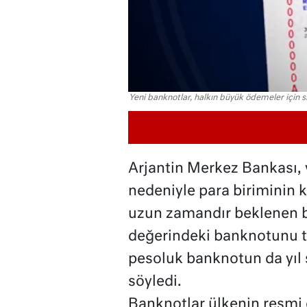
Yeni banknotlar, halkın büyük ödemeler için 
Arjantin Merkez Bankası, y
nedeniyle para biriminin 
uzun zamandır beklenen bi
değerindeki banknotunu t
pesoluk banknotun da yıl 
söyledi.
Banknotlar ülkenin resmi 