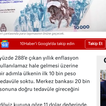
sırt çantasında para taşımasının önüne geçecek.
Takip Et
10Haber'i Google'da takip edin
üzde 288’e çıkan yıllık enflasyon
kullanılamaz hale gelmesi üzerine
r adımla ülkenin ilk 10 bin peso
edavüle soktu. Merkez bankası 20 bin
sonuna doğru tedavüle gireceğini
döviz kuruna göre 11 dolar değerinde.