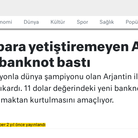
nomi
Dünya
Kültür
Spor
Sağlık
Popü
para yetiştiremeyen A
 banknot bastı
syonla dünya şampiyonu olan Arjantin i
ıkardı. 11 dolar değerindeki yeni bankn
aşımaktan kurtulmasını amaçlıyor.
er 2 yıl önce yayınlandı