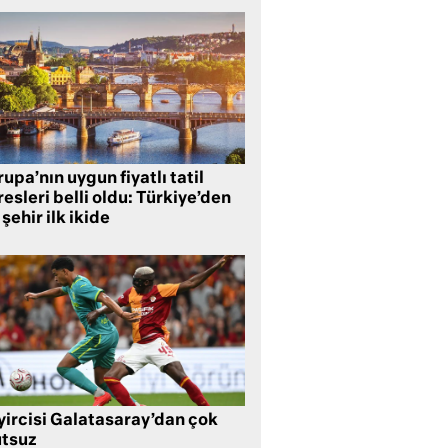
upa’nın uygun fiyatlı tatil
esleri belli oldu: Türkiye’den
 şehir ilk ikide
yircisi Galatasaray’dan çok
tsuz