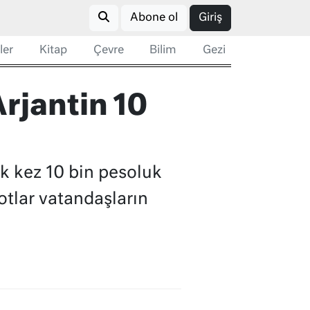
Abone ol
Giriş
ler
Kitap
Çevre
Bilim
Gezi
rjantin 10
lk kez 10 bin pesoluk
otlar vatandaşların