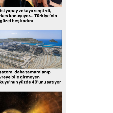
isi yapay zekaya seçtirdi,
rkes konuşuyor… Türkiye’nin
 güzel beş kadını
satom, daha tamamlanıp
vreye bile girmeyen
kuyu’nun yüzde 49’unu satıyor