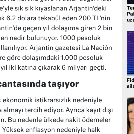
yle sık sık kıyaslanan Arjantin’deki
Te
Pak
k 6,2 dolara tekabül eden 200 TL’nin
uz
ntin’de geçen yıl dolaşıma giren 2 bin
ten nadir bulunuyor. 1000 pesoluk
llanılıyor. Arjantin gazetesi La Nación
ere göre dolaşımdaki 1.000 pesoluk
ıl iki katına çıkarak 6 milyarı geçti.
Fi
 çantasında taşıyor
sil
 ekonomik istikrarsızlık nedeniyle
lmayı tercih ediyor. Ayrıca kayıt dışı
n. Bu nedenle ülkede nakit ödemeler
r. Yüksek enflasyon nedeniyle halk