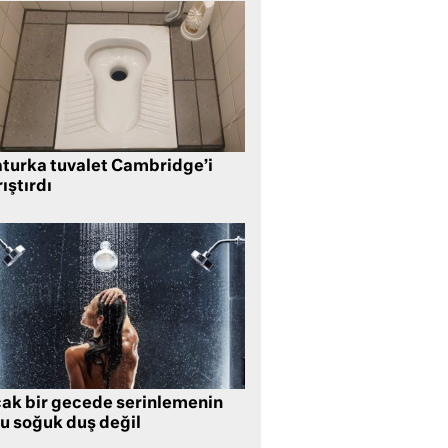
aturka tuvalet Cambridge’i
ıştırdı
cak bir gecede serinlemenin
lu soğuk duş değil