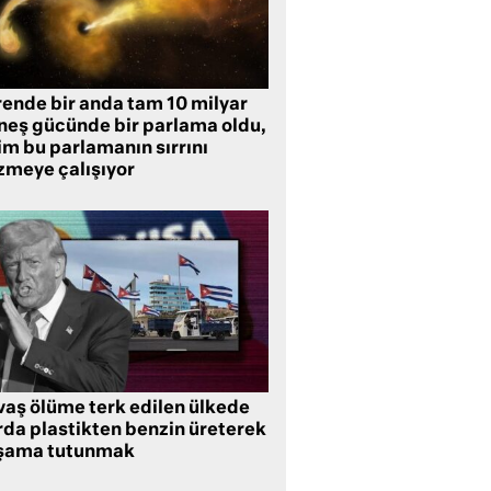
rende bir anda tam 10 milyar
neş gücünde bir parlama oldu,
im bu parlamanın sırrını
zmeye çalışıyor
vaş ölüme terk edilen ülkede
rda plastikten benzin üreterek
şama tutunmak