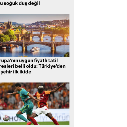
lu soğuk duş değil
upa’nın uygun fiyatlı tatil
esleri belli oldu: Türkiye’den
 şehir ilk ikide