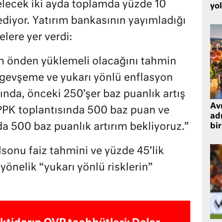
gelecek iki ayda toplamda yüzde 10
yo
ediyor. Yatırım bankasının yayımladığı
lere yer verdi:
nın önden yüklemeli olacağını tahmin
 gevşeme ve yukarı yönlü enflasyon
ğında, önceki 250’şer baz puanlık artış
Avr
 PPK toplantısında 500 baz puan ve
adr
a 500 baz puanlık artırım bekliyoruz.”
bir
sonu faiz tahmini ve yüzde 45’lik
önelik “yukarı yönlü risklerin”