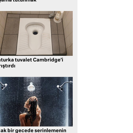
şama tutunmak
aturka tuvalet Cambridge’i
ıştırdı
cak bir gecede serinlemenin