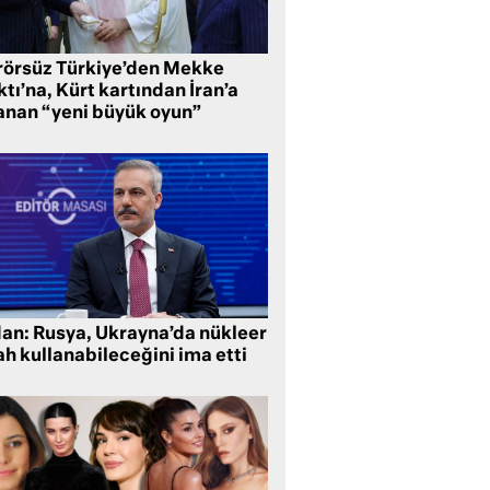
rörsüz Türkiye’den Mekke
tı’na, Kürt kartından İran’a
anan “yeni büyük oyun”
dan: Rusya, Ukrayna’da nükleer
ah kullanabileceğini ima etti