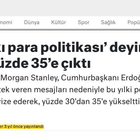
nomi
Dünya
Kültür
Spor
Sağlık
Popü
 para politikası’ deyi
üzde 35’e çıktı
ı Morgan Stanley, Cumhurbaşkanı Erdoğa
ek veren mesajları nedeniyle bu yılki po
ize ederek, yüzde 30'dan 35'e yükseltti
r 3 yıl önce yayınlandı