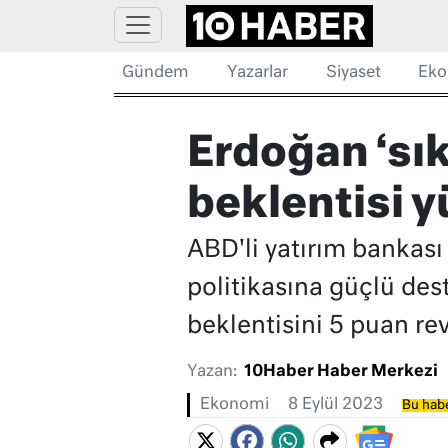
Gündem
Yazarlar
Siyaset
Eko
Erdoğan ‘sıkı
beklentisi y
ABD'li yatırım bankas
politikasına güçlü dest
beklentisini 5 puan rev
Yazan:
10Haber Haber Merkezi
Ekonomi
8 Eylül 2023
Bu habe