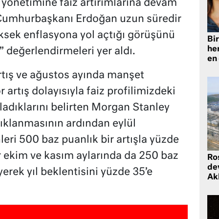
yönetimine faiz artırımlarına devam
. Cumhurbaşkanı Erdoğan uzun süredir
üksek enflasyona yol açtığı görüşünü
Bir
he
 değerlendirmeleri yer aldı.
en
tış ve ağustos ayında manşet
artış dolayısıyla faiz profilimizdeki
uladıklarını belirten Morgan Stanley
ıklanmasının ardından eylül
leri 500 baz puanlık bir artışla yüzde
r ekim ve kasım aylarında da 250 baz
Ro
de
yerek yıl beklentisini yüzde 35’e
Ak