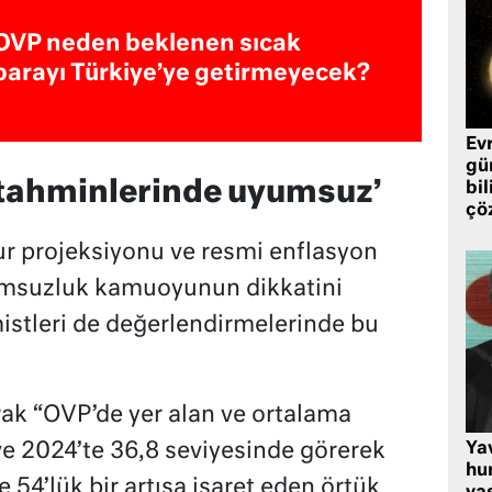
OVP neden beklenen sıcak
parayı Türkiye’ye getirmeyecek?
Ev
gü
 tahminlerinde uyumsuz’
bil
çö
r projeksiyonu ve resmi enflasyon
umsuzluk kamuoyunun dikkatini
stleri de değerlendirmelerinde bu
rak “OVP’de yer alan ve ortalama
Ya
ve 2024’te 36,8 seviyesinde görerek
hu
 54’lük bir artışa işaret eden örtük