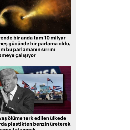
rende bir anda tam 10 milyar
neş gücünde bir parlama oldu,
im bu parlamanın sırrını
zmeye çalışıyor
vaş ölüme terk edilen ülkede
rda plastikten benzin üreterek