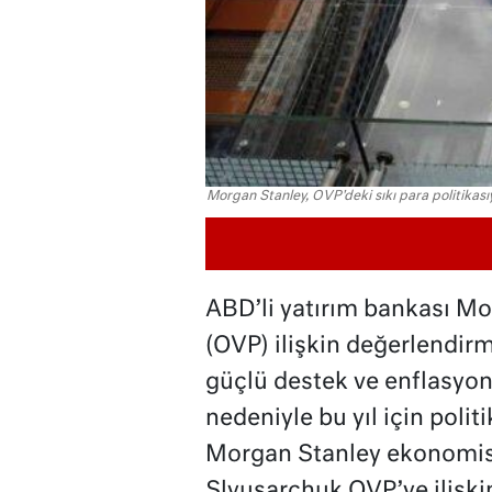
Morgan Stanley, OVP'deki sıkı para politikası
ABD’li yatırım bankası Mo
(OVP) ilişkin değerlendirm
güçlü destek ve enflasyon
nedeniyle bu yıl için politi
Morgan Stanley ekonomist
Slyusarchuk OVP’ye ilişki