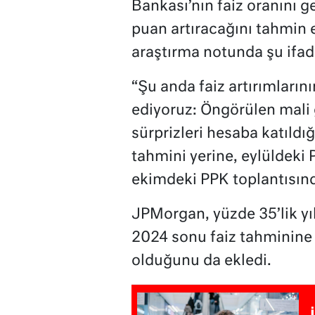
Bankası’nın faiz oranını 
puan artıracağını tahmin 
araştırma notunda şu ifade
“Şu anda faiz artırımları
ediyoruz: Öngörülen mali
sürprizleri hesaba katıldı
tahmini yerine, eylüldeki
ekimdeki PPK toplantısınd
JPMorgan, yüzde 35’lik yıl
2024 sonu faiz tahminine y
olduğunu da ekledi.