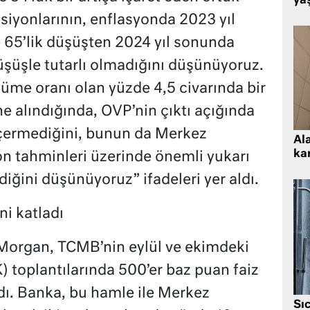
ya
siyonlarının, enflasyonda 2023 yıl
65’lik düşüşten 2024 yıl sonunda
şüşle tutarlı olmadığını düşünüyoruz.
yüme oranı olan yüzde 4,5 civarında bir
 alındığında, OVP’nin çıktı açığında
içermediğini, bunun da Merkez
Al
kar
n tahminleri üzerinde önemli yukarı
diğini düşünüyoruz” ifadeleri yer aldı.
i katladı
PMorgan, TCMB’nin eylül ve ekimdeki
K) toplantılarında 500’er baz puan faiz
adı. Banka, bu hamle ile Merkez
Sı