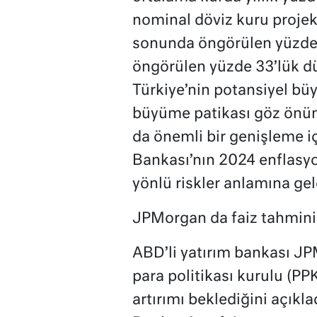
nominal döviz kuru projek
sonunda öngörülen yüzde 
öngörülen yüzde 33’lük dü
Türkiye’nin potansiyel bü
büyüme patikası göz önüne
da önemli bir genişleme 
Bankası’nın 2024 enflasyo
yönlü riskler anlamına gel
JPMorgan da faiz tahminin
ABD’li yatırım bankası J
para politikası kurulu (PP
artırımı beklediğini açıkl