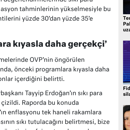
flasyon tahminlerinin yükselmesiyle bu
lentilerini yüzde 30’dan yüzde 35’e
Te
Pak
uz
ra kıyasla daha gerçekçi’
melerinde OVP’nin öngörülen
ında, önceki programlara kıyasla daha
ar içerdiğini belirtti.
Fi
şkanı Tayyip Erdoğan’ın sıkı para
sil
tı çizildi. Raporda bu konuda
n enflasyonu tek haneli rakamlara
sının sıkı tutulacağını belirtmesi, bize