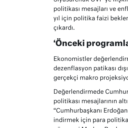
politikası mesajları ve en
yıl için politika faizi bek
çıkardı.
‘Önceki programla
Ekonomistler değerlendir
dezenflasyon patikası dış
gerçekçi makro projeksiyonl
Değerlendirmede Cumhurba
politikası mesajlarının al
“Cumhurbaşkanı Erdoğan’ı
indirmek için para politika