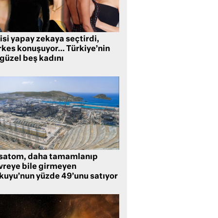
isi yapay zekaya seçtirdi,
rkes konuşuyor… Türkiye’nin
 güzel beş kadını
satom, daha tamamlanıp
vreye bile girmeyen
kuyu’nun yüzde 49’unu satıyor