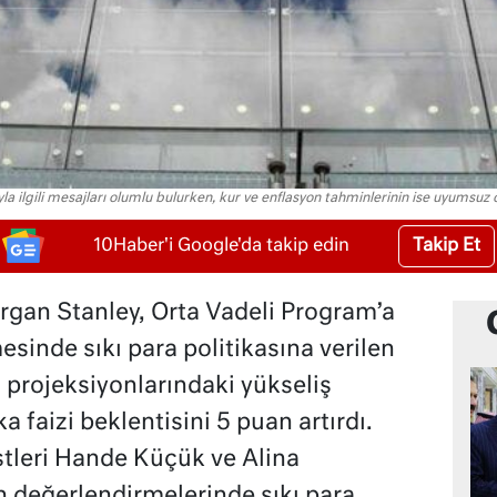
yla ilgili mesajları olumlu bulurken, kur ve enflasyon tahminlerinin ise uyumsu
Takip Et
10Haber'i Google'da takip edin
rgan Stanley, Orta Vadeli Program’a
esinde sıkı para politikasına verilen
 projeksiyonlarındaki yükseliş
ka faizi beklentisini 5 puan artırdı.
leri Hande Küçük ve Alina
n değerlendirmelerinde sıkı para