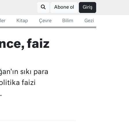
Abone ol
Giriş
ler
Kitap
Çevre
Bilim
Gezi
nce, faiz
n'ın sıkı para
litika faizi
.