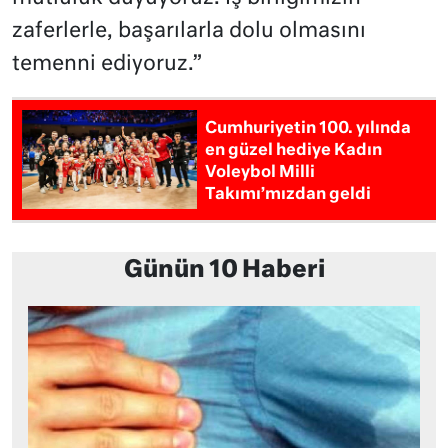
zaferlerle, başarılarla dolu olmasını
temenni ediyoruz.”
Cumhuriyetin 100. yılında
en güzel hediye Kadın
Voleybol Milli
Takımı’mızdan geldi
Günün 10 Haberi