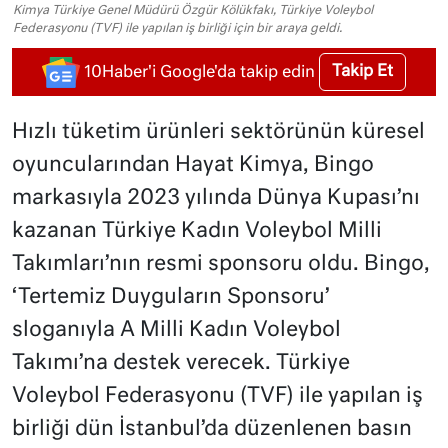
Kimya Türkiye Genel Müdürü Özgür Kölükfakı, Türkiye Voleybol
Federasyonu (TVF) ile yapılan iş birliği için bir araya geldi.
Takip Et
10Haber'i Google'da takip edin
Hızlı tüketim ürünleri sektörünün küresel
oyuncularından Hayat Kimya, Bingo
markasıyla 2023 yılında Dünya Kupası’nı
kazanan Türkiye Kadın Voleybol Milli
Takımları’nın resmi sponsoru oldu. Bingo,
‘Tertemiz Duyguların Sponsoru’
sloganıyla A Milli Kadın Voleybol
Takımı’na destek verecek. Türkiye
Voleybol Federasyonu (TVF) ile yapılan iş
birliği dün İstanbul’da düzenlenen basın