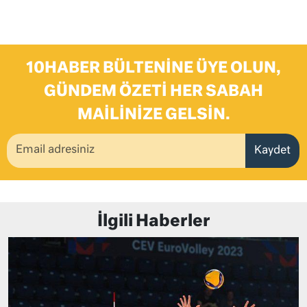
10HABER BÜLTENINE ÜYE OLUN,
GÜNDEM ÖZETI HER SABAH
MAILINIZE GELSIN.
Kaydet
İlgili Haberler