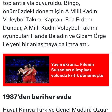
toplantısıyla duyuruldu. Bingo,
önümüzdeki dönem için A Milli Kadın
Voleybol Takımı Kaptanı Eda Erdem
Dündar, A Milli Kadın Voleybol Takımı
oyuncuları Hande Baladın ve Gizem Örge
ile yeni bir anlaşmaya da imza attı.
Yayın ekranı… Filenin
Sultanları olimpiyat
yolunda kritik dönemeçte
1987’den beri her evde
Hayat Kimya Türkiye Genel Müdürü Özgür