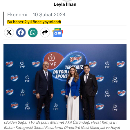
Leyla İlhan
Ekonomi
10 Şubat 2024
Bu haber 2 yıl önce yayınlandı
(Soldan Sağa) TVF Başkanı Mehmet Akif Üstündağ, Hayat Kimya Ev
Bakım Kategorisi Global Pazarlama Direktörü Nazlı Malatyalı ve Hayat