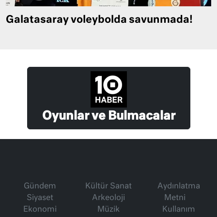
Galatasaray voleybolda savunmada!
Oyunlar ve Bulmacalar
Gündem
Kültür Sanat
Aydınlatma
Siyaset
Arkeoloji
Metni
Ekonomi
Müzik
Kullanım