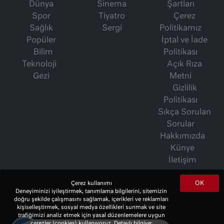
Dünya
Sinema
Şartları
Spor
Tiyatro
Çerez
Sağlık
Sergi
Politikamız
Popüler
İptal ve İade
Bilim
Politikası
Teknoloji
Açık Rıza
Gezi
Metni
Gizlilik
Politikası
Sıkça Sorulan
Sorular
Hakkımızda
Künye
İletişim
OK
Çerez kullanımı
İsmet Berkan Yazıları
Deneyiminizi iyileştirmek, tanımlama bilgilerini, sitemizin
doğru şekilde çalışmasını sağlamak, içerikleri ve reklamları
Ertuğrul Özkök Yazıları
kişiselleştirmek, sosyal medya özellikleri sunmak ve site
Haftalık Gazete
trafiğimizi analiz etmek için yasal düzenlemelere uygun
çerezler (cookies) kullanıyoruz. Detaylı bilgiye;