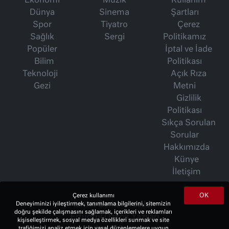
Ekonomi
Müzik
Kullanım
Dünya
Sinema
Şartları
Spor
Tiyatro
Çerez
Sağlık
Sergi
Politikamız
Popüler
İptal ve İade
Bilim
Politikası
Teknoloji
Açık Rıza
Gezi
Metni
Gizlilik
Politikası
Sıkça Sorulan
Sorular
Hakkımızda
Künye
İletişim
OK
Çerez kullanımı
Deneyiminizi iyileştirmek, tanımlama bilgilerini, sitemizin
İsmet Berkan Yazıları
doğru şekilde çalışmasını sağlamak, içerikleri ve reklamları
Ertuğrul Özkök Yazıları
kişiselleştirmek, sosyal medya özellikleri sunmak ve site
trafiğimizi analiz etmek için yasal düzenlemelere uygun