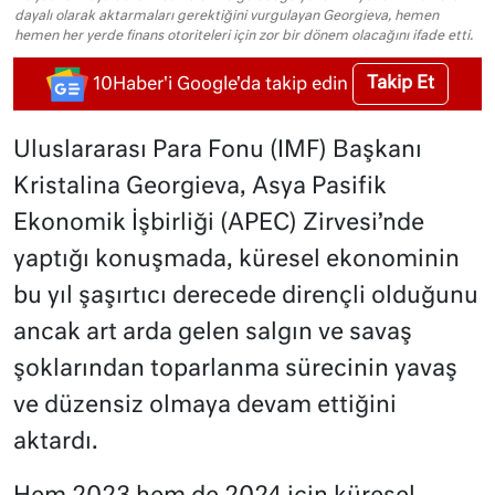
dayalı olarak aktarmaları gerektiğini vurgulayan Georgieva, hemen
hemen her yerde finans otoriteleri için zor bir dönem olacağını ifade etti.
Takip Et
10Haber'i Google'da takip edin
Uluslararası Para Fonu (IMF) Başkanı
Kristalina Georgieva, Asya Pasifik
Ekonomik İşbirliği (APEC) Zirvesi’nde
yaptığı konuşmada, küresel ekonominin
bu yıl şaşırtıcı derecede dirençli olduğunu
ancak art arda gelen salgın ve savaş
şoklarından toparlanma sürecinin yavaş
ve düzensiz olmaya devam ettiğini
aktardı.