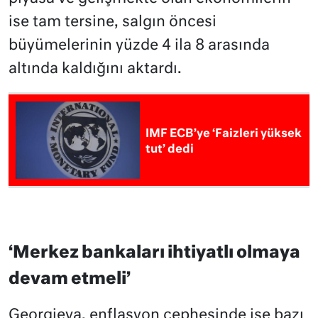
ise tam tersine, salgın öncesi
büyümelerinin yüzde 4 ila 8 arasında
altında kaldığını aktardı.
IMF ECB’ye ‘Faizleri yüksek
tut’ dedi
‘Merkez bankaları ihtiyatlı olmaya
devam etmeli’
Georgieva, enflasyon cephesinde ise bazı