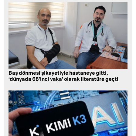
Baş dönmesi şikayetiyle hastaneye gitti,
‘dünyada 68’inci vaka’ olarak literatüre geçti