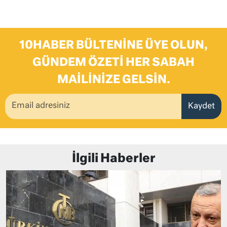
10HABER BÜLTENINE ÜYE OLUN,
GÜNDEM ÖZETI HER SABAH
MAILINIZE GELSIN.
Kaydet
İlgili Haberler