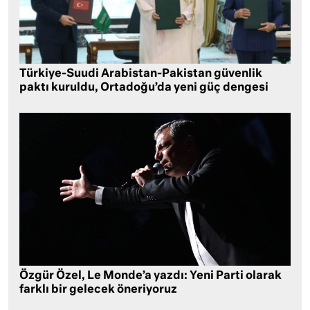
Türkiye-Suudi Arabistan-Pakistan güvenlik
paktı kuruldu, Ortadoğu’da yeni güç dengesi
Özgür Özel, Le Monde’a yazdı: Yeni Parti olarak
farklı bir gelecek öneriyoruz