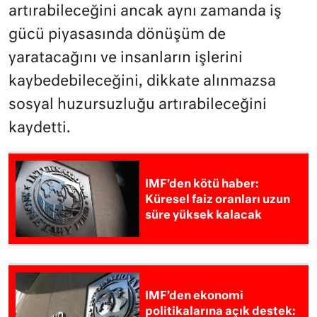
artırabileceğini ancak aynı zamanda iş
gücü piyasasında dönüşüm de
yaratacağını ve insanların işlerini
kaybedebileceğini, dikkate alınmazsa
sosyal huzursuzluğu artırabileceğini
kaydetti.
IMF’den kötü haber:
Küresel faiz oranları uzun
süre yüksek kalacak
IMF’den ekonomi
politikalarına açık destek: