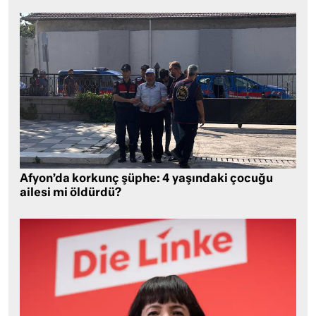
Afyon’da korkunç şüphe: 4 yaşındaki çocuğu
ailesi mi öldürdü?