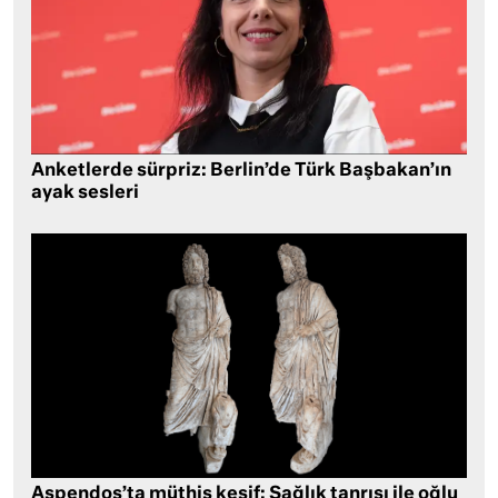
Anketlerde sürpriz: Berlin’de Türk Başbakan’ın
ayak sesleri
Aspendos’ta müthiş keşif: Sağlık tanrısı ile oğlu