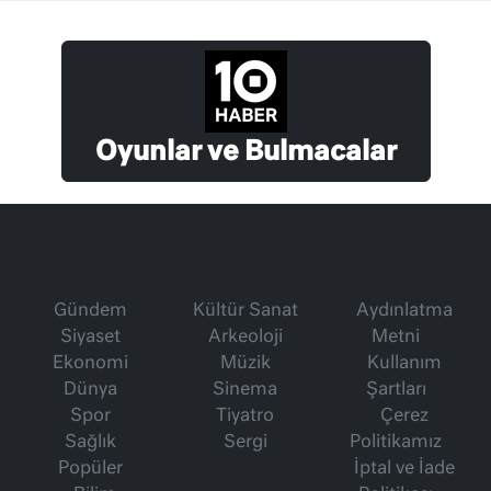
Oyunlar ve Bulmacalar
Gündem
Kültür Sanat
Aydınlatma
Siyaset
Arkeoloji
Metni
Ekonomi
Müzik
Kullanım
Dünya
Sinema
Şartları
Spor
Tiyatro
Çerez
Sağlık
Sergi
Politikamız
Popüler
İptal ve İade