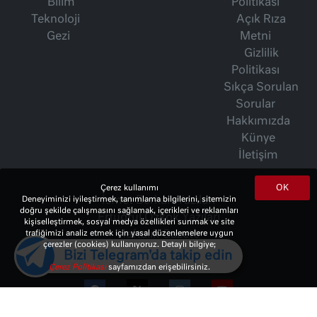
Bilim
Politikası
Teknoloji
Açık Rıza
Gezi
Metni
Gizlilik
Politikası
Sıkça Sorulan
Sorular
Hakkımızda
Künye
İletişim
OK
Çerez kullanımı
İsmet Berkan Yazıları
Deneyiminizi iyileştirmek, tanımlama bilgilerini, sitemizin
doğru şekilde çalışmasını sağlamak, içerikleri ve reklamları
Ertuğrul Özkök Yazıları
kişiselleştirmek, sosyal medya özellikleri sunmak ve site
Haftalık Gazete
trafiğimizi analiz etmek için yasal düzenlemelere uygun
çerezler (cookies) kullanıyoruz. Detaylı bilgiye;
Bizi Telegram'da takip edin
Çerez Politikası
sayfamızdan erişebilirsiniz.