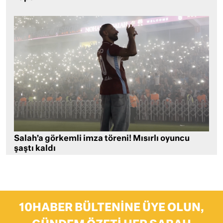
Salah’a görkemli imza töreni! Mısırlı oyuncu
şaştı kaldı
10HABER BÜLTENINE ÜYE OLUN,