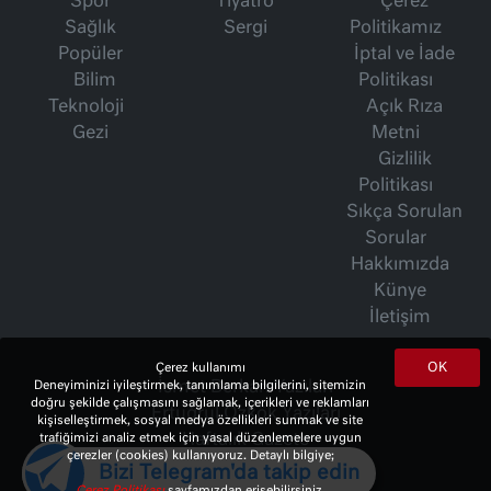
Spor
Tiyatro
Çerez
Sağlık
Sergi
Politikamız
Popüler
İptal ve İade
Bilim
Politikası
Teknoloji
Açık Rıza
Gezi
Metni
Gizlilik
Politikası
Sıkça Sorulan
Sorular
Hakkımızda
Künye
İletişim
OK
Çerez kullanımı
Deneyiminizi iyileştirmek, tanımlama bilgilerini, sitemizin
İsmet Berkan Yazıları
doğru şekilde çalışmasını sağlamak, içerikleri ve reklamları
Ertuğrul Özkök Yazıları
kişiselleştirmek, sosyal medya özellikleri sunmak ve site
trafiğimizi analiz etmek için yasal düzenlemelere uygun
Haftalık Gazete
çerezler (cookies) kullanıyoruz. Detaylı bilgiye;
Bizi Telegram'da takip edin
Çerez Politikası
sayfamızdan erişebilirsiniz.