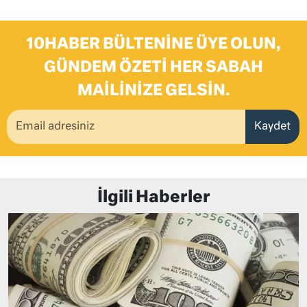
10HABER BÜLTENINE ÜYE OLUN,
GÜNDEM ÖZETI HER SABAH
MAILINIZE GELSIN.
Kaydet
İlgili Haberler