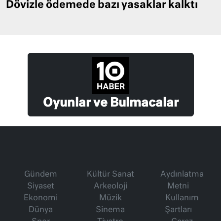
Dövizle ödemede bazı yasaklar kalktı
Oyunlar ve Bulmacalar
Gündem
Kültür Sanat
Aydınlatma
Siyaset
Arkeoloji
Metni
Ekonomi
Müzik
Kullanım
Dünya
Sinema
Şartları