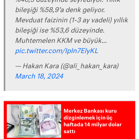
%46,5 düzeyinde seyrediyor. Yıllık
bileşiği %58,9’a denk geliyor.
Mevduat faizinin (1-3 ay vadeli) yıllık
bileşiği ise %53,6 düzeyinde.
Muhtemelen KKM ve büyük…
pic.twitter.com/IpIn7ElyKL
— Hakan Kara (@ali_hakan_kara)
March 18, 2024
Merkez Bankası kuru
dizginlemek için üç
haftada 14 milyar dolar
sattı