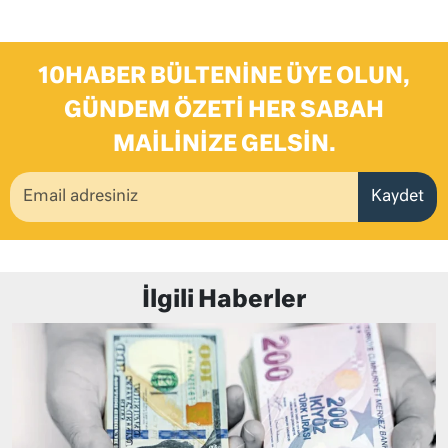
10HABER BÜLTENINE ÜYE OLUN,
GÜNDEM ÖZETI HER SABAH
MAILINIZE GELSIN.
Kaydet
İlgili Haberler