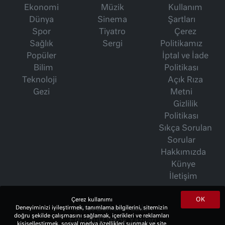
Ekonomi
Müzik
Kullanım
Dünya
Sinema
Şartları
Spor
Tiyatro
Çerez
Sağlık
Sergi
Politikamız
Popüler
İptal ve İade
Bilim
Politikası
Teknoloji
Açık Rıza
Gezi
Metni
Gizlilik
Politikası
Sıkça Sorulan
Sorular
Hakkımızda
Künye
İletişim
OK
Çerez kullanımı
Deneyiminizi iyileştirmek, tanımlama bilgilerini, sitemizin
İsmet Berkan Yazıları
doğru şekilde çalışmasını sağlamak, içerikleri ve reklamları
Ertuğrul Özkök Yazıları
kişiselleştirmek, sosyal medya özellikleri sunmak ve site