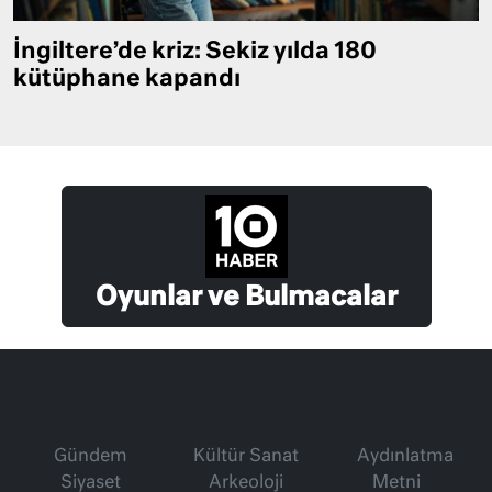
İngiltere’de kriz: Sekiz yılda 180
kütüphane kapandı
Oyunlar ve Bulmacalar
Gündem
Kültür Sanat
Aydınlatma
Siyaset
Arkeoloji
Metni