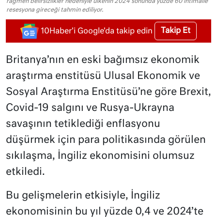
rağmen belirsizlikler nedeniyle ülkenin 2024 sonunda yüzde 60 ihtimalle
resesyona gireceği tahmin ediliyor.
Takip Et
10Haber'i Google'da takip edin
Britanya’nın en eski bağımsız ekonomik
araştırma enstitüsü Ulusal Ekonomik ve
Sosyal Araştırma Enstitüsü’ne göre Brexit,
Covid-19 salgını ve Rusya-Ukrayna
savaşının tetiklediği enflasyonu
düşürmek için para politikasında görülen
sıkılaşma, İngiliz ekonomisini olumsuz
etkiledi.
Bu gelişmelerin etkisiyle, İngiliz
ekonomisinin bu yıl yüzde 0,4 ve 2024’te