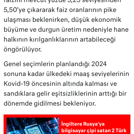
faizini mevcut yüzde 5,25 seviyesinden
5,50’ye çıkararak faiz oranlarının pike
ulaşması beklenirken, düşük ekonomik
büyüme ve durgun üretim nedeniyle hane
halkının kırılganlıklarının artabileceği
öngörülüyor.
Genel seçimlerin planlandığı 2024
sonuna kadar ülkedeki maaş seviyelerinin
Kovid-19 öncesinin altında kalması ve
sandıklara gelir eşitsizliklerinin arttığı bir
dönemde gidilmesi bekleniyor.
İngiltere Rusya’ya
bilgisayar çipi satan 2 Türk