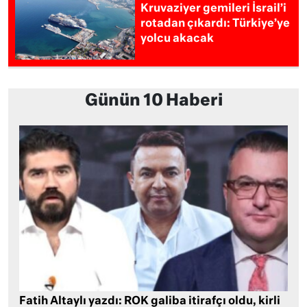
Kruvaziyer gemileri İsrail’i
rotadan çıkardı: Türkiye’ye
yolcu akacak
Günün 10 Haberi
Fatih Altaylı yazdı: ROK galiba itirafçı oldu, kirli