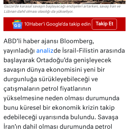
Gazze'de karasal savaşın başlayacağı endişeleri artarken, savaş İran ve
Lübnan dahil olması olasılığı da yükseliyor.
Takip Et
10Haber'i Google'da takip edin
ABD’li haber ajansı Bloomberg,
yayınladığı
analiz
de İsrail-Filistin arasında
başlayarak Ortadoğu’da genişleyecek
savaşın dünya ekonomisini yeni bir
durgunluğa sürükleyebileceği ve
çatışmaların petrol fiyatlarının
yükselmesine neden olması durumunda
bunu küresel bir ekonomik krizin takip
edebileceği uyarısında bulundu. Savaşa
İran’ın dahil olması durumunda petrol