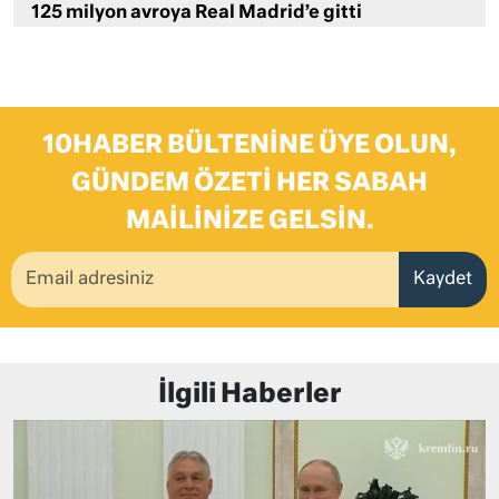
125 milyon avroya Real Madrid’e gitti
10HABER BÜLTENINE ÜYE OLUN,
GÜNDEM ÖZETI HER SABAH
MAILINIZE GELSIN.
Kaydet
İlgili Haberler