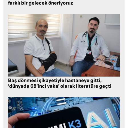
farklı bir gelecek öneriyoruz
Baş dönmesi şikayetiyle hastaneye gitti,
‘dünyada 68’inci vaka’ olarak literatüre geçti