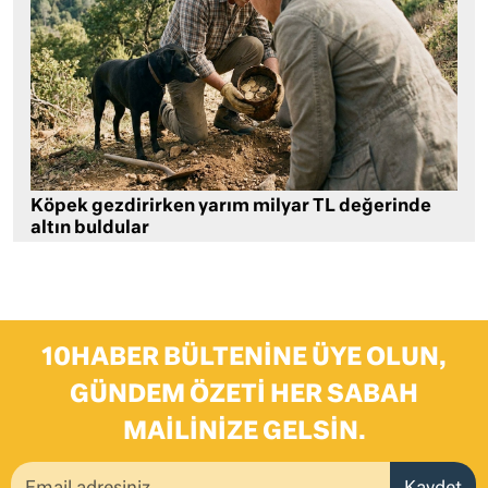
Köpek gezdirirken yarım milyar TL değerinde
altın buldular
10HABER BÜLTENINE ÜYE OLUN,
GÜNDEM ÖZETI HER SABAH
MAILINIZE GELSIN.