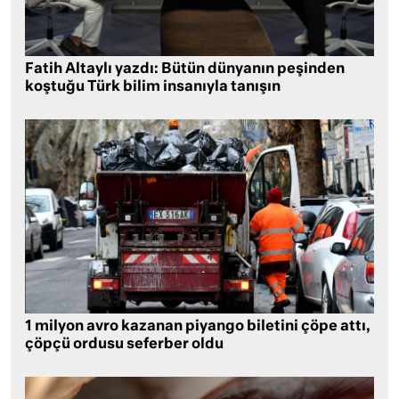
Fatih Altaylı yazdı: Bütün dünyanın peşinden
koştuğu Türk bilim insanıyla tanışın
1 milyon avro kazanan piyango biletini çöpe attı,
çöpçü ordusu seferber oldu