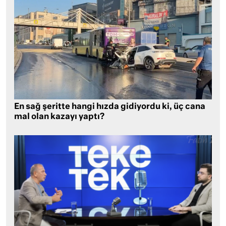
En sağ şeritte hangi hızda gidiyordu ki, üç cana
mal olan kazayı yaptı?