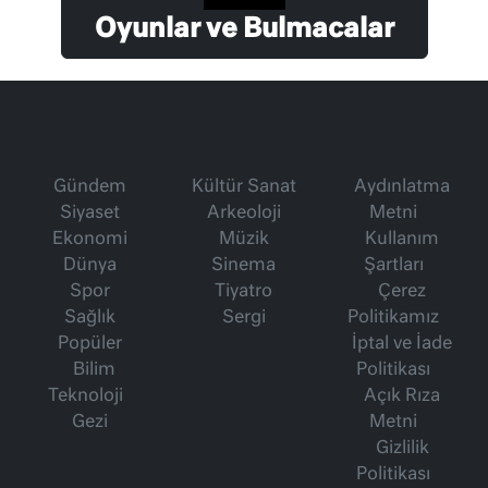
Oyunlar ve Bulmacalar
Gündem
Kültür Sanat
Aydınlatma
Siyaset
Arkeoloji
Metni
Ekonomi
Müzik
Kullanım
Dünya
Sinema
Şartları
Spor
Tiyatro
Çerez
Sağlık
Sergi
Politikamız
Popüler
İptal ve İade
Bilim
Politikası
Teknoloji
Açık Rıza
Gezi
Metni
Gizlilik
Politikası