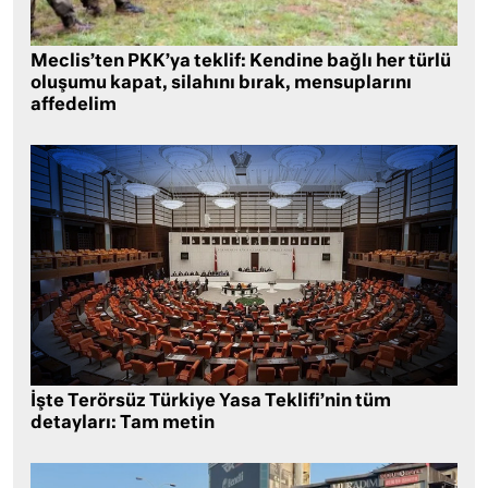
Meclis’ten PKK’ya teklif: Kendine bağlı her türlü
oluşumu kapat, silahını bırak, mensuplarını
affedelim
İşte Terörsüz Türkiye Yasa Teklifi’nin tüm
detayları: Tam metin