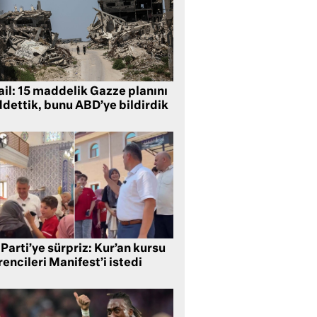
ail: 15 maddelik Gazze planını
ddettik, bunu ABD’ye bildirdik
Parti’ye sürpriz: Kur’an kursu
encileri Manifest’i istedi