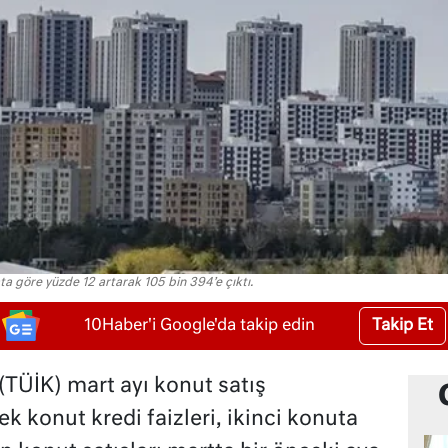
ta göre yüzde 12 artarak 105 bin 394’e çıktı.
Takip Et
10Haber'i Google'da takip edin
(TÜİK) mart ayı konut satış
k konut kredi faizleri, ikinci konuta