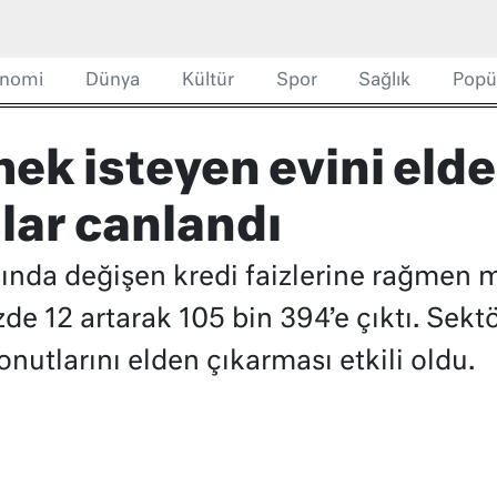
nomi
Dünya
Kültür
Spor
Sağlık
Popü
ek isteyen evini elde
lar canlandı
sında değişen kredi faizlerine rağmen m
de 12 artarak 105 bin 394’e çıktı. Sektö
nutlarını elden çıkarması etkili oldu.