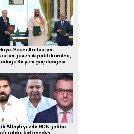
rkiye-Suudi Arabistan-
kistan güvenlik paktı kuruldu,
tadoğu’da yeni güç dengesi
ih Altaylı yazdı: ROK galiba
rafçı oldu, kirli medya