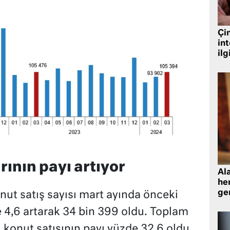
Çin
in
ilg
arının payı artıyor
Al
her
gen
onut satış sayısı mart ayında önceki
e 4,6 artarak 34 bin 399 oldu. Toplam
el konut satışının payı yüzde 32,6 oldu.