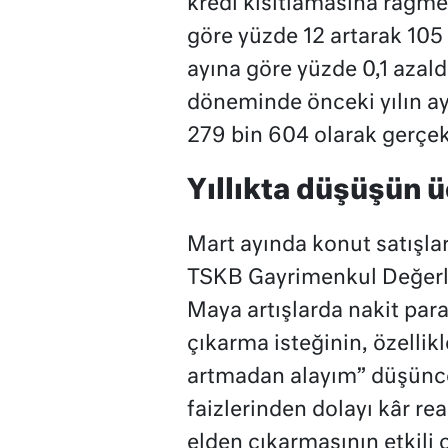
kredi kısıtlamasına rağmen
göre yüzde 12 artarak 105 
ayına göre yüzde 0,1 azald
döneminde önceki yılın ay
279 bin 604 olarak gerçek
Yıllıkta düşüşün ü
Mart ayında konut satışla
TSKB Gayrimenkul Değer
Maya artışlarda nakit par
çıkarma isteğinin, özellik
artmadan alayım” düşünce
faizlerinden dolayı kâr re
elden çıkarmasının etkili o