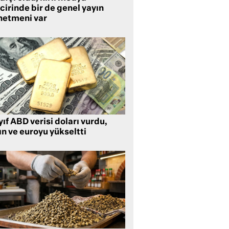
cirinde bir de genel yayın
netmeni var
ıf ABD verisi doları vurdu,
ın ve euroyu yükseltti