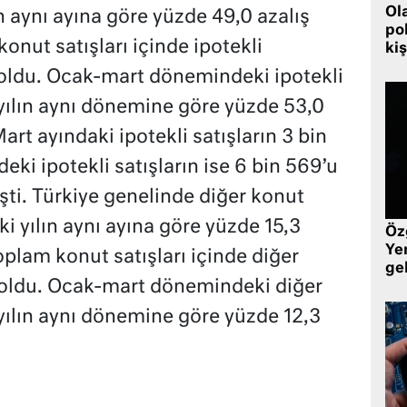
Ol
n aynı ayına göre yüzde 49,0 azalış
pol
onut satışları içinde ipotekli
kiş
2 oldu. Ocak-mart dönemindeki ipotekli
 yılın aynı dönemine göre yüzde 53,0
art ayındaki ipotekli satışların 3 bin
ki ipotekli satışların ise 6 bin 569’u
eşti. Türkiye genelinde diğer konut
ki yılın aynı ayına göre yüzde 15,3
Öz
Yen
oplam konut satışları içinde diğer
ge
8 oldu. Ocak-mart dönemindeki diğer
 yılın aynı dönemine göre yüzde 12,3