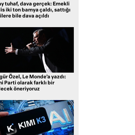
ay tuhaf, dava gerçek: Emekli
is iki ton bamya çaldı, sattığı
ilere bile dava açıldı
gür Özel, Le Monde’a yazdı:
i Parti olarak farklı bir
lecek öneriyoruz