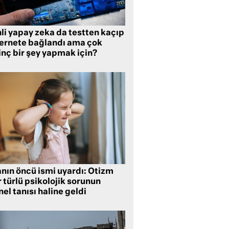
li yapay zeka da testten kaçıp
ternete bağlandı ama çok
inç bir şey yapmak için?
anın öncü ismi uyardı: Otizm
 türlü psikolojik sorunun
el tanısı haline geldi