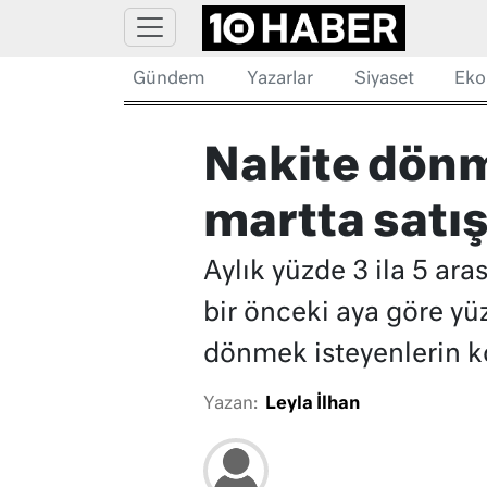
Gündem
Yazarlar
Siyaset
Eko
Nakite dönm
martta satış
Aylık yüzde 3 ila 5 ara
bir önceki aya göre yüz
dönmek isteyenlerin ko
Yazan:
Leyla İlhan