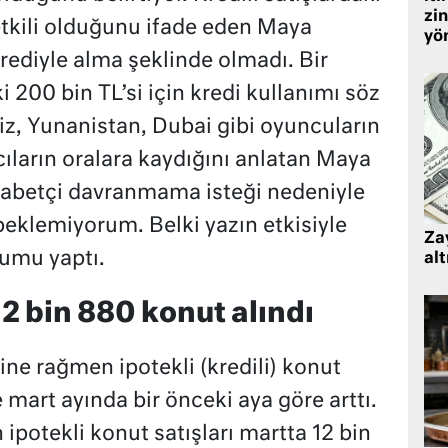
zin
etkili olduğunu ifade eden Maya
yö
ediyle alma şeklinde olmadı. Bir
i 200 bin TL’si için kredi kullanımı söz
iz, Yunanistan, Dubai gibi oyuncuların
ıların oralara kaydığını anlatan Maya
kabetçi davranmama isteği nedeniyle
 beklemiyorum. Belki yazın etkisiyle
Zay
orumu yaptı.
alt
2 bin 880 konut alındı
ine rağmen ipotekli (kredili) konut
 mart ayında bir önceki aya göre arttı.
 ipotekli konut satışları martta 12 bin