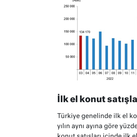
İlk el konut satışl
Türkiye genelinde ilk el k
yılın aynı ayına göre yüzd
konut satışları içinde ilk 