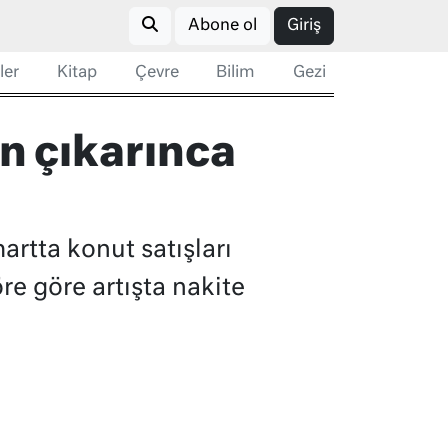
Abone ol
Giriş
ler
Kitap
Çevre
Bilim
Gezi
n çıkarınca
artta konut satışları
re göre artışta nakite