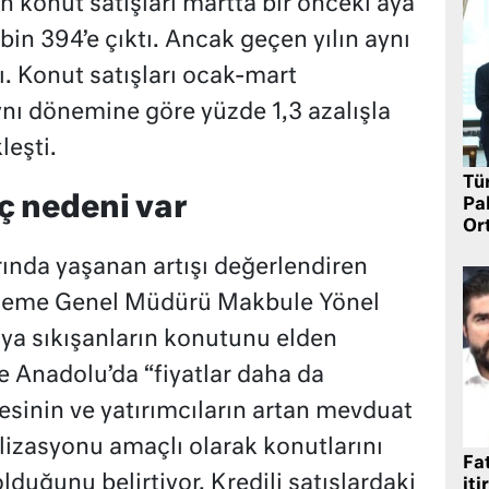
 konut satışları martta bir önceki aya
bin 394’e çıktı. Ancak geçen yılın aynı
ı. Konut satışları ocak-mart
nı dönemine göre yüzde 1,3 azalışla
leşti.
Tü
ç nedeni var
Pa
Or
rında yaşanan artışı değerlendiren
leme Genel Müdürü Makbule Yönel
aya sıkışanların konutunu elden
le Anadolu’da “fiyatlar daha da
sinin ve yatırımcıların artan mevduat
alizasyonu amaçlı olarak konutlarını
Fat
lduğunu belirtiyor. Kredili satışlardaki
iti