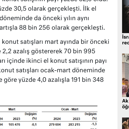
zde 30,5 olarak gerçekleşti. İlk el
 döneminde da önceki yılın aynı
rtışla 88 bin 256 olarak gerçekleşti.
İsr
l konut satışları mart ayında bir önceki
re
e 2,2 azalış göstererek 70 bin 995
ı içinde ikinci el konut satışının payı
l konut satışları ocak-mart döneminde
 göre yüzde 4,0 azalışla 191 bin 348
Ak 
öğr