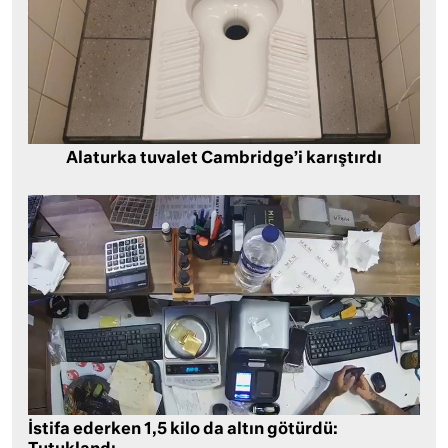
Alaturka tuvalet Cambridge’i karıştırdı
İstifa ederken 1,5 kilo da altın götürdü: