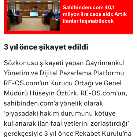
Sahibinden.com 40,1
milyon lira ceza aldı: Artık
ilanlar taşınabilecek
3 yıl önce şikayet edildi
Sözkonusu şikayeti yapan Gayrimenkul
Yönetim ve Dijital Pazarlama Platformu
RE-OS.com’un Kurucu Ortağı ve Genel
Müdürü Hüseyin Öztürk, RE-OS.com’un,
sahibinden.com’a yönelik olarak
‘piyasadaki hakim durumunu kötüye
kullanarak ilan faaliyetlerini zorlaştırdığı’
gerekçesiyle 3 yıl önce Rekabet Kurulu’na