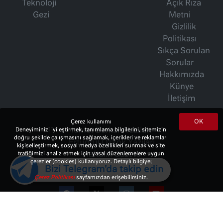
Teknoloji
Açık Rıza
Gezi
Metni
Gizlilik
Politikası
Sıkça Sorulan
Sorular
Hakkımızda
Künye
İletişim
OK
Çerez kullanımı
İsmet Berkan Yazıları
Deneyiminizi iyileştirmek, tanımlama bilgilerini, sitemizin
doğru şekilde çalışmasını sağlamak, içerikleri ve reklamları
Ertuğrul Özkök Yazıları
kişiselleştirmek, sosyal medya özellikleri sunmak ve site
Haftalık Gazete
trafiğimizi analiz etmek için yasal düzenlemelere uygun
çerezler (cookies) kullanıyoruz. Detaylı bilgiye;
Bizi Telegram'da takip edin
Çerez Politikası
sayfamızdan erişebilirsiniz.
© 2023 Copyright:
10Haber