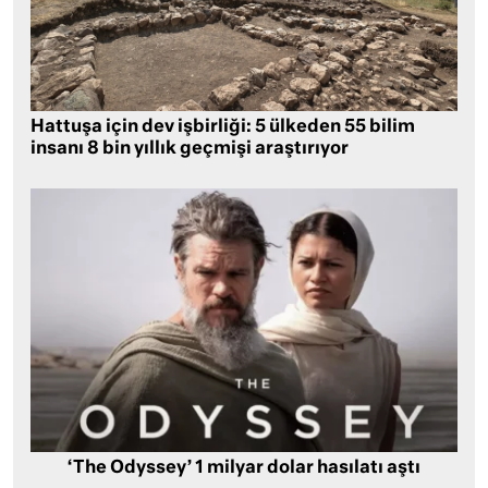
Hattuşa için dev işbirliği: 5 ülkeden 55 bilim
insanı 8 bin yıllık geçmişi araştırıyor
‘The Odyssey’ 1 milyar dolar hasılatı aştı