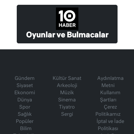
Oyunlar ve Bulmacalar
Gündem
Kültür Sanat
Aydınlatma
Siyaset
Arkeoloji
Metni
Ekonomi
Müzik
Kullanım
Dünya
Sinema
Şartları
Spor
Tiyatro
Çerez
Sağlık
Sergi
Politikamız
Popüler
İptal ve İade
Bilim
Politikası