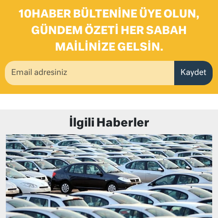
10HABER BÜLTENINE ÜYE OLUN,
GÜNDEM ÖZETI HER SABAH
MAILINIZE GELSIN.
Kaydet
İlgili Haberler