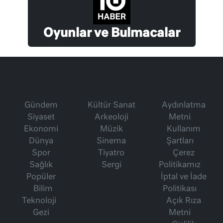
Oyunlar ve Bulmacalar
Gündem
Kültür Sanat
Aydınlatma
Siyaset
Arkeoloji
Metni
Ekonomi
Müzik
Kullanım
Dünya
Sinema
Şartları
Spor
Tiyatro
Çerez
Sağlık
Sergi
Politikamız
Popüler
İptal ve İade
Bilim
Politikası
Teknoloji
Açık Rıza
Gezi
Metni