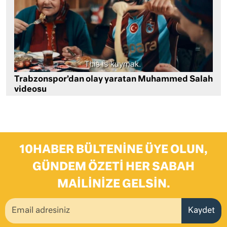
Trabzonspor’dan olay yaratan Muhammed Salah
videosu
10HABER BÜLTENINE ÜYE OLUN,
GÜNDEM ÖZETI HER SABAH
MAILINIZE GELSIN.
Kaydet