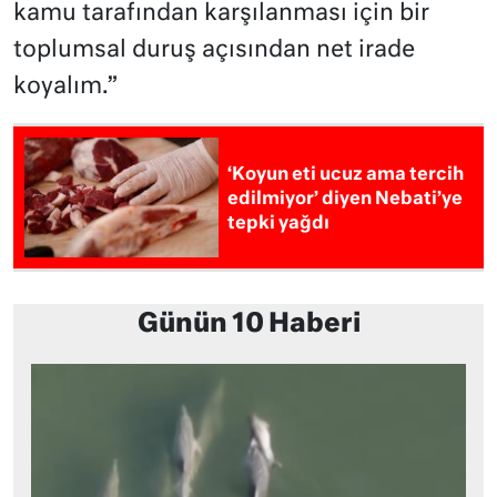
kamu tarafından karşılanması için bir
toplumsal duruş açısından net irade
koyalım.”
‘Koyun eti ucuz ama tercih
edilmiyor’ diyen Nebati’ye
tepki yağdı
Günün 10 Haberi