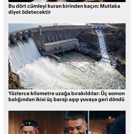
Bu dört cümleyi kuran birinden kaçın: Mutlaka
diyet ödetecektir
Yüzlerce kilometre uzağa bırakıldılar: Üç somon
balığından ikisi üç barajı aşıp yuvaya geri döndü