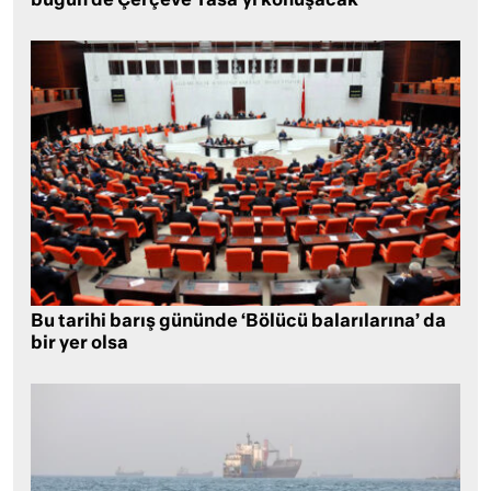
bugün de Çerçeve Yasa’yı konuşacak
Bu tarihi barış gününde ‘Bölücü balarılarına’ da
bir yer olsa