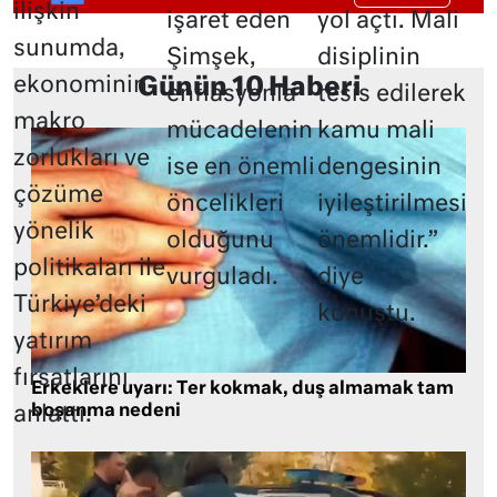
ilişkin
işaret eden
yol açtı. Mali
sunumda,
Şimşek,
disiplinin
ekonominin
Günün 10 Haberi
enflasyonla
tesis edilerek
makro
mücadelenin
kamu mali
zorlukları ve
ise en önemli
dengesinin
çözüme
öncelikleri
iyileştirilmesi
yönelik
olduğunu
önemlidir.”
politikaları ile
vurguladı.
diye
Türkiye’deki
konuştu.
yatırım
fırsatlarını
Erkeklere uyarı: Ter kokmak, duş almamak tam
boşanma nedeni
anlattı.