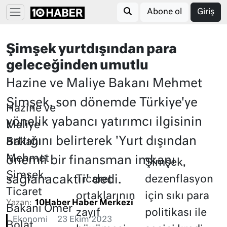
Abone ol
Giriş
Şimşek yurtdışından para
geleceğinden umutlu
Hazine ve Maliye Bakanı Mehmet
Şimşek, son dönemde Türkiye'ye
Hazine ve
yönelik yabancı yatırımcı ilgisinin
Maliye
arttığını belirterek 'Yurt dışından
Bakanı
Mehmet
önemli bir finansman imkanı
Şimşek,
Şimşek,
sağlanacaktır' dedi.
Ticaret
dezenflasyon
Ticaret
ortaklarının
için sıkı para
Yazan:
10Haber Haber Merkezi
Bakanı Ömer
zayıf
politikası ile
Ekonomi
23 Ekim 2023
Bolat,