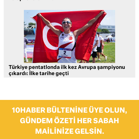
Türkiye pentatlonda ilk kez Avrupa şampiyonu
çıkardı: İlke tarihe geçti
10HABER BÜLTENINE ÜYE OLUN,
GÜNDEM ÖZETI HER SABAH
MAILINIZE GELSIN.