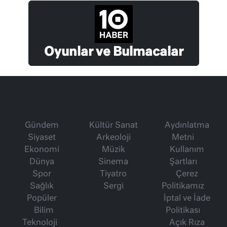
Oyunlar ve Bulmacalar
Gündem
Kültür Sanat
Aydınlatma
Siyaset
Arkeoloji
Metni
Ekonomi
Müzik
Kullanım
Dünya
Sinema
Şartları
Spor
Tiyatro
Çerez
Sağlık
Sergi
Politikamız
Popüler
İptal ve İade
Bilim
Politikası
Teknoloji
Açık Rıza