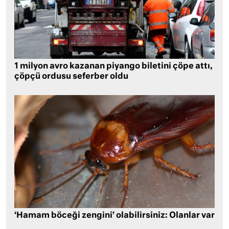
1 milyon avro kazanan piyango biletini çöpe attı,
çöpçü ordusu seferber oldu
‘Hamam böceği zengini’ olabilirsiniz: Olanlar var