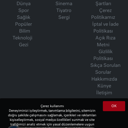
Dünya
Sinema
Şartları
Spor
Tiyatro
Çerez
Sağlık
Sergi
Politikamız
Popüler
İptal ve İade
Bilim
Politikası
Teknoloji
Açık Rıza
Gezi
Metni
Gizlilik
Politikası
Sıkça Sorulan
Sorular
Hakkımızda
Künye
İletişim
OK
Çerez kullanımı
İsmet Berkan Yazıları
Deneyiminizi iyileştirmek, tanımlama bilgilerini, sitemizin
doğru şekilde çalışmasını sağlamak, içerikleri ve reklamları
Ertuğrul Özkök Yazıları
kişiselleştirmek, sosyal medya özellikleri sunmak ve site
Haftalık Gazete
trafiğimizi analiz etmek için yasal düzenlemelere uygun