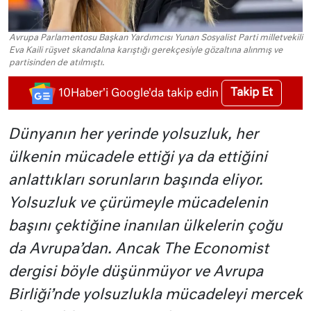
Avrupa Parlamentosu Başkan Yardımcısı Yunan Sosyalist Parti milletvekili
Eva Kaili rüşvet skandalına karıştığı gerekçesiyle gözaltına alınmış ve
partisinden de atılmıştı.
Takip Et
10Haber'i Google'da takip edin
Dünyanın her yerinde yolsuzluk, her
ülkenin mücadele ettiği ya da ettiğini
anlattıkları sorunların başında eliyor.
Yolsuzluk ve çürümeyle mücadelenin
başını çektiğine inanılan ülkelerin çoğu
da Avrupa’dan. Ancak The Economist
dergisi böyle düşünmüyor ve Avrupa
Birliği’nde yolsuzlukla mücadeleyi mercek