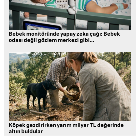
Bebek monitöründe yapay zeka çağı: Bebek
odası değil gözlem merkezi gibi…
Köpek gezdirirken yarım milyar TL değerinde
altın buldular