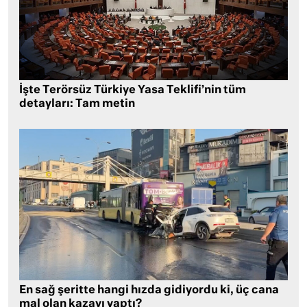
İşte Terörsüz Türkiye Yasa Teklifi’nin tüm
detayları: Tam metin
En sağ şeritte hangi hızda gidiyordu ki, üç cana
mal olan kazayı yaptı?