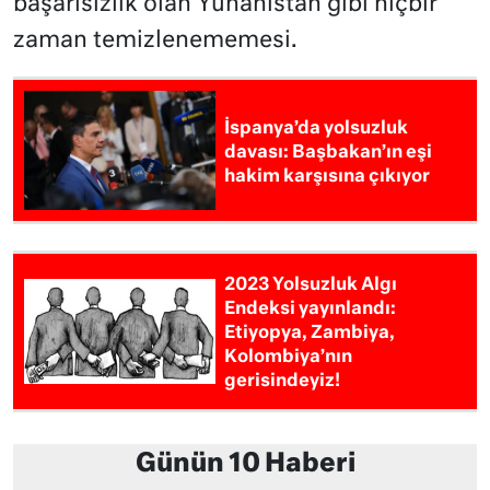
başarısızlık olan Yunanistan gibi hiçbir
zaman temizlenememesi.
İspanya’da yolsuzluk
davası: Başbakan’ın eşi
hakim karşısına çıkıyor
2023 Yolsuzluk Algı
Endeksi yayınlandı:
Etiyopya, Zambiya,
Kolombiya’nın
gerisindeyiz!
Günün 10 Haberi