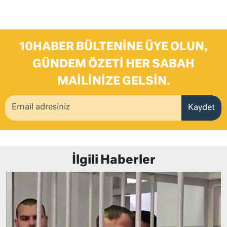
10HABER BÜLTENINE ÜYE OLUN,
GÜNDEM ÖZETI HER SABAH
MAILINIZE GELSIN.
Kaydet
İlgili Haberler