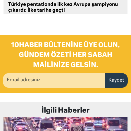
Türkiye pentatlonda ilk kez Avrupa şampiyonu
çıkardı: İlke tarihe geçti
10HABER BÜLTENINE ÜYE OLUN,
GÜNDEM ÖZETI HER SABAH
MAILINIZE GELSIN.
Kaydet
İlgili Haberler