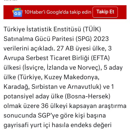
Takip Et
10Haber'i Google'da takip edin
Türkiye İstatistik Enstitüsü (TÜİK)
Satınalma Gücü Paritesi (SPG) 2023
verilerini açıkladı. 27 AB üyesi ülke, 3
Avrupa Serbest Ticaret Birliği (EFTA)
ülkesi (İsviçre, İzlanda ve Norveç), 5 aday
ülke (Türkiye, Kuzey Makedonya,
Karadağ, Sırbistan ve Arnavutluk) ve 1
potansiyel aday ülke (Bosna-Hersek)
olmak üzere 36 ülkeyi kapsayan araştırma
sonucunda SGP’ye göre kişi başına
gayrisafi yurt içi hasıla endeks değeri