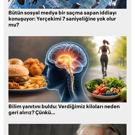
Bütün sosyal medya bir saçma sapan iddiayı
konuşuyor: Yerçekimi 7 saniyeliğine yok olur
mu?
Bilim yanıtını buldu: Verdiğimiz kiloları neden
geri alırız? Çünkü…