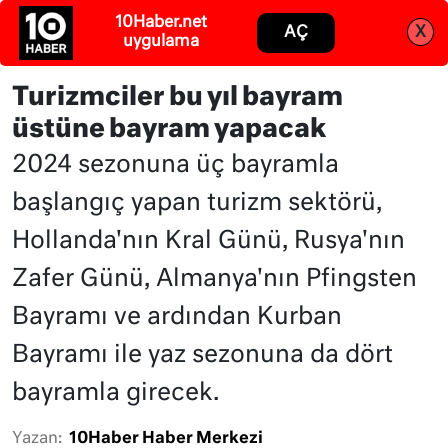
10Haber.net
Abone ol
Giriş
AÇ
X
uygulama
Turizmciler bu yıl bayram
üstüne bayram yapacak
2024 sezonuna üç bayramla
başlangıç yapan turizm sektörü,
Hollanda'nın Kral Günü, Rusya'nın
Zafer Günü, Almanya'nın Pfingsten
Bayramı ve ardından Kurban
Bayramı ile yaz sezonuna da dört
bayramla girecek.
Yazan:
10Haber Haber Merkezi