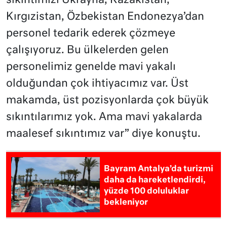
sıkıntımızı Ukrayna, Kazakistan,
Kırgızistan, Özbekistan Endonezya’dan
personel tedarik ederek çözmeye
çalışıyoruz. Bu ülkelerden gelen
personelimiz genelde mavi yakalı
olduğundan çok ihtiyacımız var. Üst
makamda, üst pozisyonlarda çok büyük
sıkıntılarımız yok. Ama mavi yakalarda
maalesef sıkıntımız var” diye konuştu.
Bayram Antalya’da turizmi
daha da hareketlendirdi,
yüzde 100 doluluklar
bekleniyor