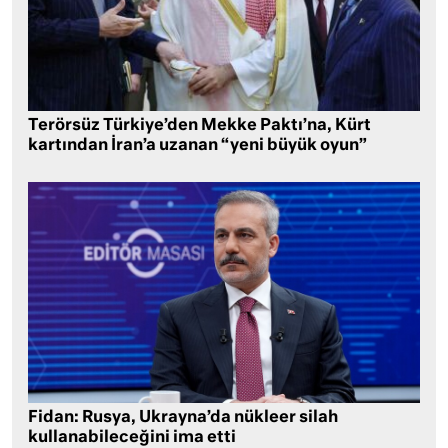
Terörsüz Türkiye’den Mekke Paktı’na, Kürt
kartından İran’a uzanan “yeni büyük oyun”
Fidan: Rusya, Ukrayna’da nükleer silah
kullanabileceğini ima etti