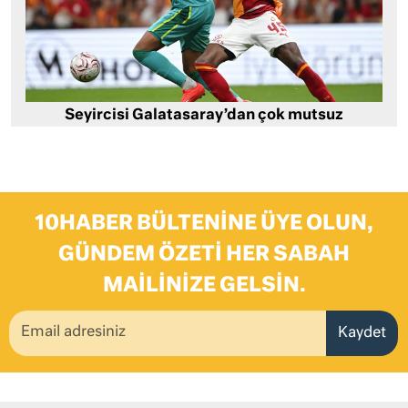
Seyircisi Galatasaray’dan çok mutsuz
10HABER BÜLTENINE ÜYE OLUN,
GÜNDEM ÖZETI HER SABAH
MAILINIZE GELSIN.
Kaydet