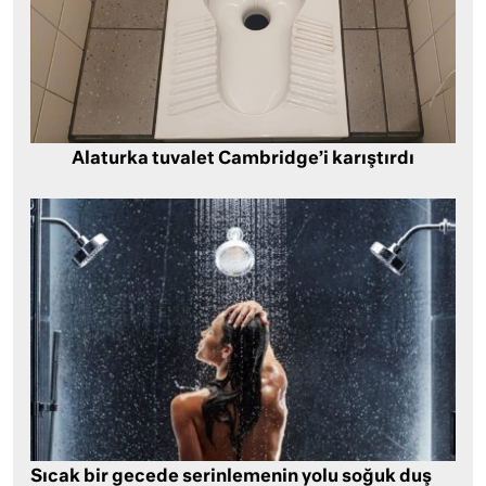
Alaturka tuvalet Cambridge’i karıştırdı
Sıcak bir gecede serinlemenin yolu soğuk duş