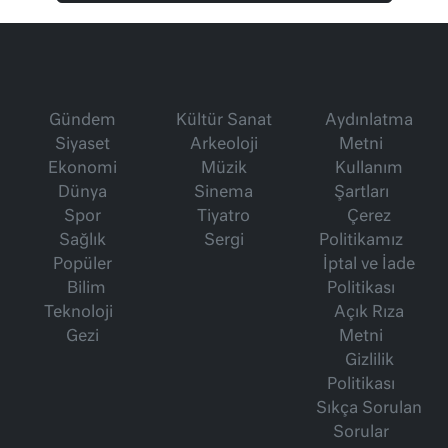
Gündem
Kültür Sanat
Aydınlatma
Siyaset
Arkeoloji
Metni
Ekonomi
Müzik
Kullanım
Dünya
Sinema
Şartları
Spor
Tiyatro
Çerez
Sağlık
Sergi
Politikamız
Popüler
İptal ve İade
Bilim
Politikası
Teknoloji
Açık Rıza
Gezi
Metni
Gizlilik
Politikası
Sıkça Sorulan
Sorular