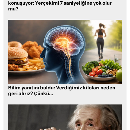
konuşuyor: Yerçekimi 7 saniyeliğine yok olur
mu?
Bilim yanıtını buldu: Verdiğimiz kiloları neden
geri alırız? Çünkü…