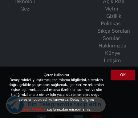
Teknoloji
Açık Rıza
Gezi
Metni
Gizlilik
Politikası
Sıkça Sorulan
Sorular
Hakkımızda
Künye
İletişim
OK
Çerez kullanımı
Deneyiminizi iyileştirmek, tanımlama bilgilerini, sitemizin
İsmet Berkan Yazıları
doğru şekilde çalışmasını sağlamak, içerikleri ve reklamları
Ertuğrul Özkök Yazıları
kişiselleştirmek, sosyal medya özellikleri sunmak ve site
trafiğimizi analiz etmek için yasal düzenlemelere uygun
Haftalık Gazete
çerezler (cookies) kullanıyoruz. Detaylı bilgiye;
Bizi Telegram'da takip edin
Çerez Politikası
sayfamızdan erişebilirsiniz.
© 2023 Copyright:
10Haber