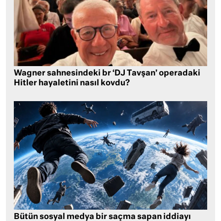
Wagner sahnesindeki br ‘DJ Tavşan’ operadaki
Hitler hayaletini nasıl kovdu?
Bütün sosyal medya bir saçma sapan iddiayı