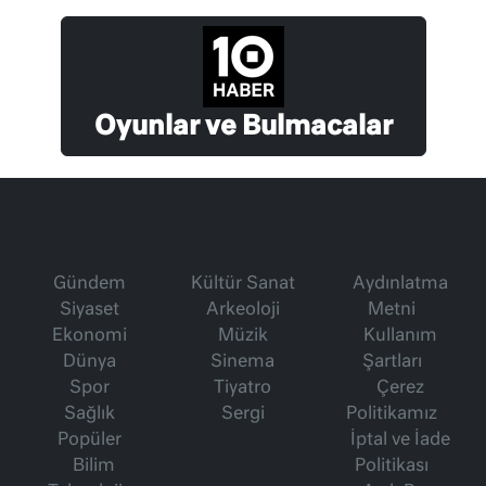
Oyunlar ve Bulmacalar
Gündem
Kültür Sanat
Aydınlatma
Siyaset
Arkeoloji
Metni
Ekonomi
Müzik
Kullanım
Dünya
Sinema
Şartları
Spor
Tiyatro
Çerez
Sağlık
Sergi
Politikamız
Popüler
İptal ve İade
Bilim
Politikası