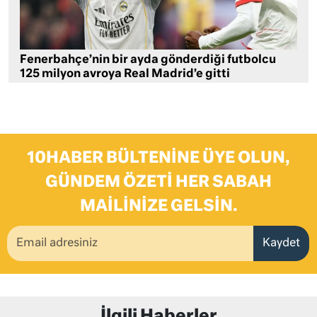
Fenerbahçe’nin bir ayda gönderdiği futbolcu
125 milyon avroya Real Madrid’e gitti
10HABER BÜLTENINE ÜYE OLUN,
GÜNDEM ÖZETI HER SABAH
MAILINIZE GELSIN.
Kaydet
İlgili Haberler