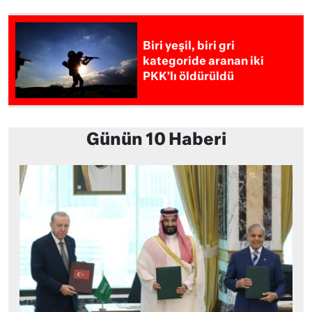
Biri yeşil, biri gri
kategoride aranan iki
PKK’lı öldürüldü
Günün 10 Haberi