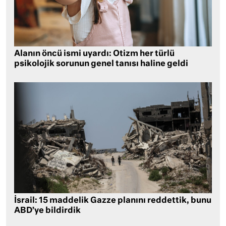
Alanın öncü ismi uyardı: Otizm her türlü
psikolojik sorunun genel tanısı haline geldi
İsrail: 15 maddelik Gazze planını reddettik, bunu
ABD’ye bildirdik