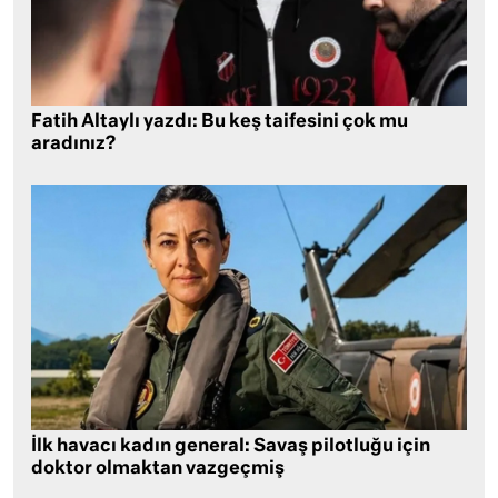
Fatih Altaylı yazdı: Bu keş taifesini çok mu
aradınız?
İlk havacı kadın general: Savaş pilotluğu için
doktor olmaktan vazgeçmiş