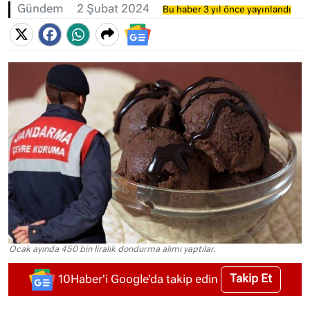
Gündem
2 Şubat 2024
Bu haber 3 yıl önce yayınlandı
Ocak ayında 450 bin liralık dondurma alımı yaptılar.
Takip Et
10Haber'i Google'da takip edin