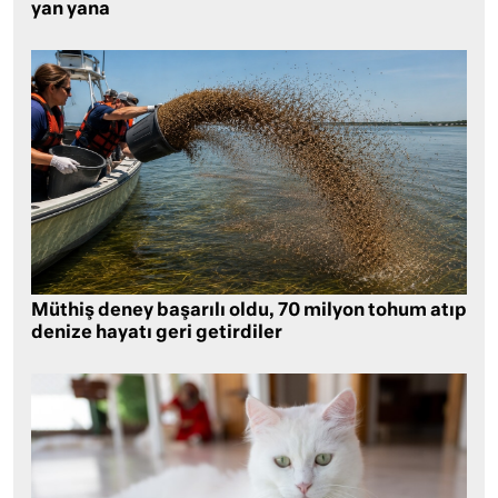
yan yana
Müthiş deney başarılı oldu, 70 milyon tohum atıp
denize hayatı geri getirdiler