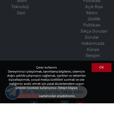
Bilim
Politikası
Teknoloji
Açık Rıza
Gezi
Metni
Gizlilik
Politikası
Sıkça Sorulan
Sorular
Hakkımızda
Künye
İletişim
OK
Çerez kullanımı
Deneyiminizi iyileştirmek, tanımlama bilgilerini, sitemizin
İsmet Berkan Yazıları
doğru şekilde çalışmasını sağlamak, içerikleri ve reklamları
Ertuğrul Özkök Yazıları
kişiselleştirmek, sosyal medya özellikleri sunmak ve site
trafiğimizi analiz etmek için yasal düzenlemelere uygun
Haftalık Gazete
çerezler (cookies) kullanıyoruz. Detaylı bilgiye;
Bizi Telegram'da takip edin
Çerez Politikası
sayfamızdan erişebilirsiniz.