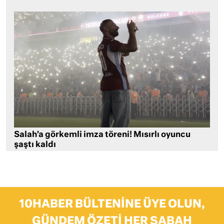
Salah’a görkemli imza töreni! Mısırlı oyuncu
şaştı kaldı
10HABER BÜLTENINE ÜYE OLUN,
GÜNDEM ÖZETI HER SABAH