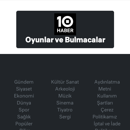
Oyunlar ve Bulmacalar
Gündem
Kültür Sanat
Aydınlatma
Siyaset
Arkeoloji
Metni
Ekonomi
Müzik
Kullanım
Dünya
Sinema
Şartları
Spor
Tiyatro
Çerez
Sağlık
Sergi
Politikamız
Popüler
İptal ve İade