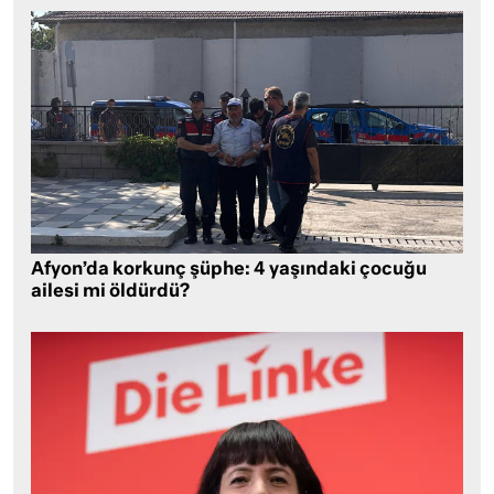
Afyon’da korkunç şüphe: 4 yaşındaki çocuğu
ailesi mi öldürdü?