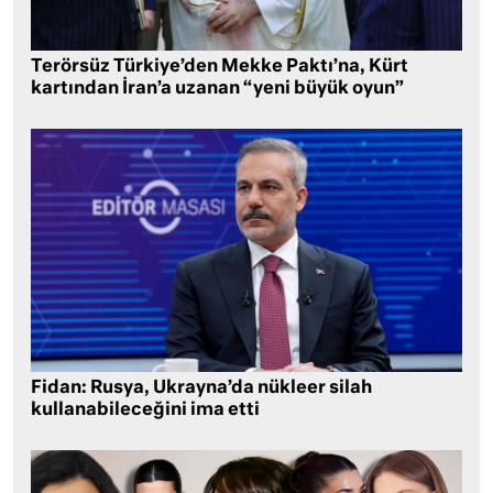
Terörsüz Türkiye’den Mekke Paktı’na, Kürt
kartından İran’a uzanan “yeni büyük oyun”
Fidan: Rusya, Ukrayna’da nükleer silah
kullanabileceğini ima etti