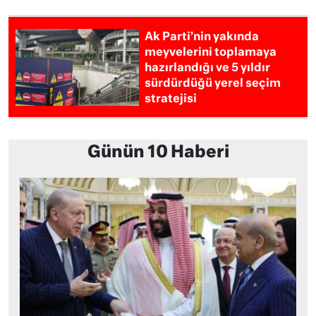
Ak Parti’nin yakında
meyvelerini toplamaya
hazırlandığı ve 5 yıldır
sürdürdüğü yerel seçim
stratejisi
Günün 10 Haberi