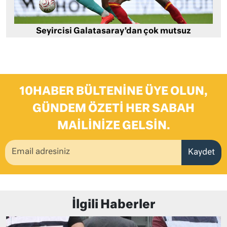
Seyircisi Galatasaray’dan çok mutsuz
10HABER BÜLTENINE ÜYE OLUN,
GÜNDEM ÖZETI HER SABAH
MAILINIZE GELSIN.
Kaydet
İlgili Haberler