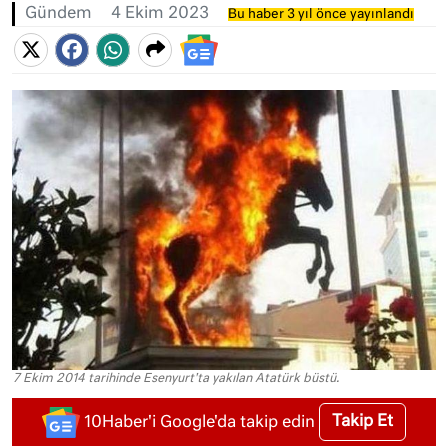
Gündem
4 Ekim 2023
Bu haber 3 yıl önce yayınlandı
7 Ekim 2014 tarihinde Esenyurt'ta yakılan Atatürk büstü.
Takip Et
10Haber'i Google'da takip edin