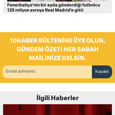
Fenerbahçe’nin bir ayda gönderdiği futbolcu
125 milyon avroya Real Madrid’e gitti
10HABER BÜLTENINE ÜYE OLUN,
GÜNDEM ÖZETI HER SABAH
MAILINIZE GELSIN.
Kaydet
İlgili Haberler