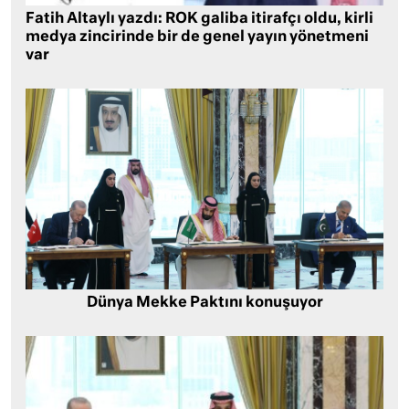
Fatih Altaylı yazdı: ROK galiba itirafçı oldu, kirli
medya zincirinde bir de genel yayın yönetmeni
var
Dünya Mekke Paktını konuşuyor