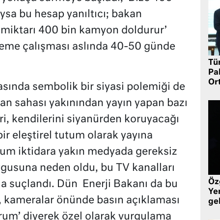
ysa bu hesap yanıltıcı; bakan
 miktarı 400 bin kamyon doldurur’
zleme çalışması aslında 40-50 günde
Tü
Pa
Or
sında sembolik bir siyasi polemiği de
lan sahası yakınından yayın yapan bazı
ri, kendilerini siyanürden koruyacağı
bir eleştirel tutum olarak yayına
rum iktidara yakın medyada gereksiz
ygusuna neden oldu, bu TV kanalları
Öz
a suçlandı. Dün Enerji Bakanı da bu
Yen
, kameralar önünde basın açıklaması
ge
um’ diyerek özel olarak vurgulama