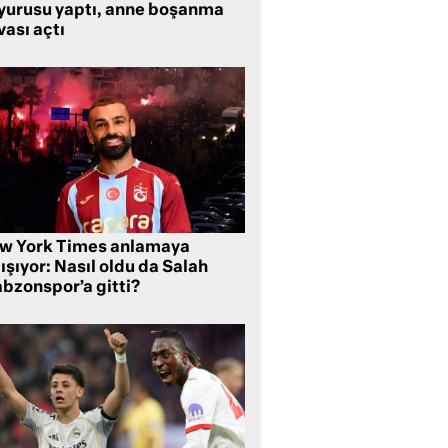
yurusu yaptı, anne boşanma
ası açtı
w York Times anlamaya
ışıyor: Nasıl oldu da Salah
abzonspor’a gitti?