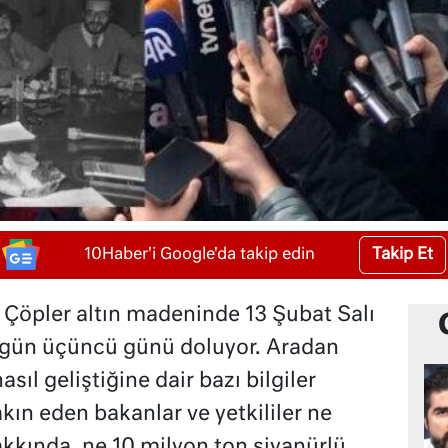
Takip Et
10Haber'i Google'da takip edin
ki Çöpler altın madeninde 13 Şubat Salı
ugün üçüncü günü doluyor. Aradan
ıl geliştiğine dair bazı bilgiler
kın eden bakanlar ve yetkililer ne
kkında, ne 10 milyon ton siyanürlü