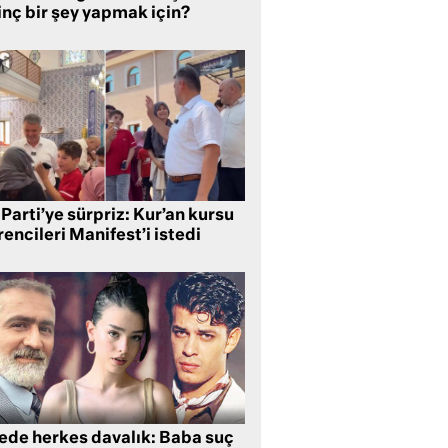
inç bir şey yapmak için?
Parti’ye sürpriz: Kur’an kursu
encileri Manifest’i istedi
lede herkes davalık: Baba suç