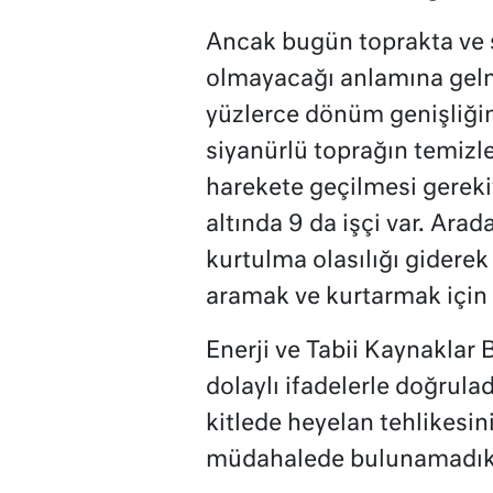
Ancak bugün toprakta ve 
olmayacağı anlamına gelmi
yüzlerce dönüm genişliğin
siyanürlü toprağın temizl
harekete geçilmesi gereki
altında 9 da işçi var. Arad
kurtulma olasılığı gidere
aramak ve kurtarmak için 
Enerji ve Tabii Kaynaklar
dolaylı ifadelerle doğrul
kitlede heyelan tehlikesin
müdahalede bulunamadıkla