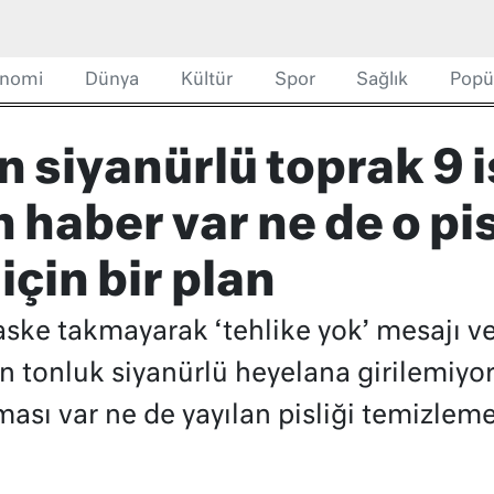
nomi
Dünya
Kültür
Spor
Sağlık
Popü
n siyanürlü toprak 9 i
 haber var ne de o pis
çin bir plan
aske takmayarak ‘tehlike yok’ mesajı ver
n tonluk siyanürlü heyelana girilemiyor. 
sı var ne de yayılan pisliği temizleme