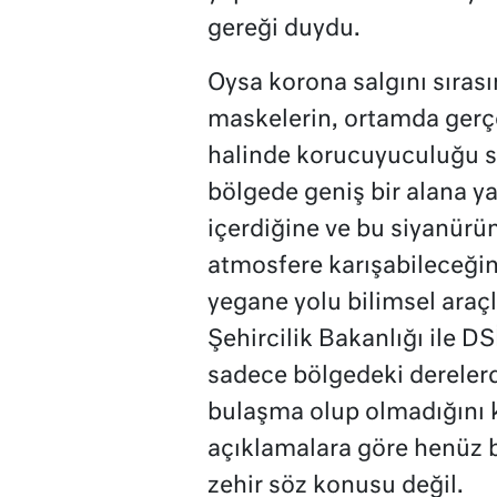
gereği duydu.
Oysa korona salgını sırası
maskelerin, ortamda gerçe
halinde korucuyuculuğu sı
bölgede geniş bir alana ya
içerdiğine ve bu siyanür
atmosfere karışabileceğ
yegane yolu bilimsel araç
Şehircilik Bakanlığı ile 
sadece bölgedeki derelerd
bulaşma olup olmadığını k
açıklamalara göre henüz b
zehir söz konusu değil.