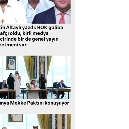
ih Altaylı yazdı: ROK galiba
rafçı oldu, kirli medya
cirinde bir de genel yayın
netmeni var
nya Mekke Paktını konuşuyor