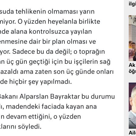
ilg
suda tehlikenin olmaması yarın
yor. O yüzden heyelanla birlikte
de alana kontrolsuzca yayılan
enmesine dair bir plan olması ve
yor. Sadece bu da değil; o toprağın
an üç gün geçtiği için bu işçilerin sağ
Ak 
k azaldı ama zaten son üç günde onları
öğr
de hiçbir şey yapılmadı.
 Bakanı Alparslan Bayraktar bu durumu
adı, madendeki faciada kayan ana
in devam ettiğini, o yüzden
rını söyledi.
Ai