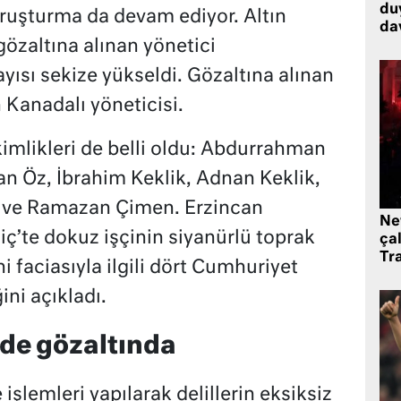
du
 soruşturma da devam ediyor. Altın
dav
gözaltına alınan yönetici
yısı sekize yükseldi. Gözaltına alınan
n Kanadalı yöneticisi.
 kimlikleri de belli oldu: Abdurrahman
n Öz, İbrahim Keklik, Adnan Keklik,
z ve Ramazan Çimen. Erzincan
Ne
iç’te dokuz işçinin siyanürlü toprak
çal
Tr
i faciasıyla ilgili dört Cumhuriyet
ini açıkladı.
 de gözaltında
işlemleri yapılarak delillerin eksiksiz