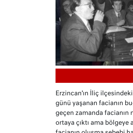
Erzincan’ın İliç ilçesinde
günü yaşanan facianın b
geçen zamanda facianın nas
ortaya çıktı ama bölgeye a
facianın oluşma sebebi ha