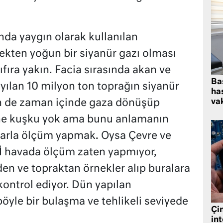
nda yaygın olarak kullanılan
kten yoğun bir siyanür gazı olması
fıra yakın. Facia sırasında akan ve
Ba
yılan 10 milyon ton toprağın siyanür
has
ün de zaman içinde gaza dönüşüp
vak
ine kuşku yok ama bunu anlamanın
larla ölçüm yapmak. Oysa Çevre ve
DSİ havada ölçüm zaten yapmıyor,
en ve topraktan örnekler alıp buralara
ontrol ediyor. Dün yapılan
öyle bir bulaşma ve tehlikeli seviyede
Çin
in