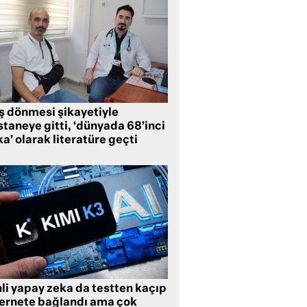
ş dönmesi şikayetiyle
taneye gitti, ‘dünyada 68’inci
a’ olarak literatüre geçti
li yapay zeka da testten kaçıp
ternete bağlandı ama çok