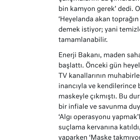
bin kamyon gerek’ dedi. O
‘Heyelanda akan toprağın
demek istiyor; yani temi
tamamlanabilir.
Enerji Bakanı, maden saha
başlattı. Önceki gün heye
TV kanallarının muhabirle
inancıyla ve kendilerince 
maskeyle çıkmıştı. Bu du
bir infiale ve savunma du
‘Algı operasyonu yapmak’l
suçlama kervanına katıldı
yaparken ‘Maske takmıyor