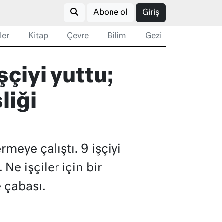
Abone ol
Giriş
ler
Kitap
Çevre
Bilim
Gezi
şçiyi yuttu;
liği
meye çalıştı. 9 işçiyi
Ne işçiler için bir
 çabası.