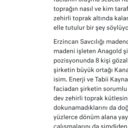
toprağın nasıl ve kim tar
zehirli toprak altında kala
elle tutulur bir şey söylüyo
Erzincan Savcılığı madende
madeni işleten Anagold şi
pozisyonunda 8 kişi gözalt
şirketin büyük ortağı Kanad
isim. Enerji ve Tabii Kayn
faciadan şirketin soruml
dev zehirli toprak kütlesi
dokunamadıklarını da doğ
yüzlerce dönüm alana yayı
çalışmalarını da şimdiden