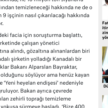
afından temizleneceği hakkında ne de o
n 9 işçinin nasıl çıkarılacağı hakkında
r.
Fat
iti
zin
ki facia için soruşturma başlattı,
yö
rketinde çalışan yönetici
ına alındı, gözaltına alınanlardan biri
alı şirketin yolladığı Kanadalı bir
aklar Bakanı Alparslan Bayraktar,
u olduğunu söylüyor ama henüz kayan
ne ‘Yeni heyelan endişesi’ nedeniyle
Dü
ruluyor. Bakan ayrıca çevrede
lan zehirli toprağı temizleme
 yokuşa sürmeye başladı, ‘Bize 400