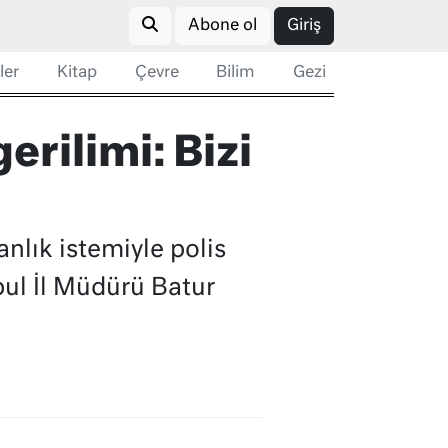
Abone ol
Giriş
ler
Kitap
Çevre
Bilim
Gezi
erilimi: Bizi
nlık istemiyle polis
bul İl Müdürü Batur