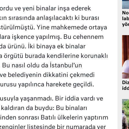
rdu ve yeni binalar inşa ederek
No
ın sırasında anlaşılacaktı ki burası
lab
yö
üştürülmüştü. Yine mahkemede ortaya
nlara işkence yapılmış. Bu cehennem
da ürünü. İki binaya ek binalar
a örgütü burada kendilerine korunaklı
. Bu nasıl oldu da İstanbul’un
ve belediyenin dikkatini çekmedi
Diz
rusu yapılınca harekete geçildi.
idd
usuyla yaşanmadı. Bir iddia vardı ve
 kaldıran da buydu: Bu binaları
inden sonrası Batılı ülkelerin yaptırım
zenginler listesinde bir numarada yer