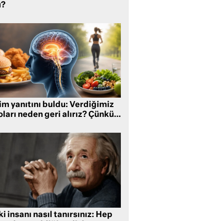
?
im yanıtını buldu: Verdiğimiz
oları neden geri alırız? Çünkü…
i insanı nasıl tanırsınız: Hep