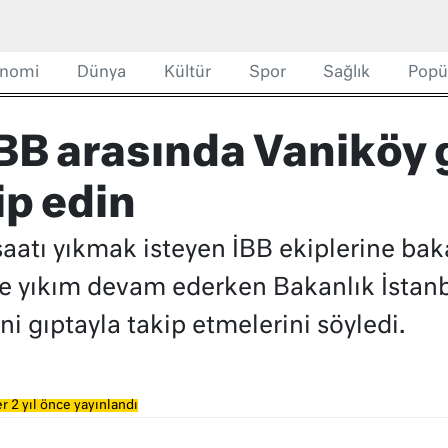
nomi
Dünya
Kültür
Spor
Sağlık
Popü
BB arasında Vaniköy g
ip edin
aatı yıkmak isteyen İBB ekiplerine baka
ve yıkım devam ederken Bakanlık İstan
i gıptayla takip etmelerini söyledi.
r 2 yıl önce yayınlandı