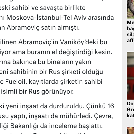
ki sahibi ve savaşta birlikte
nı Moskova-İstanbul-Tel Aviv arasında
Me
 Abramoviç satın almıştı.
bağ
sil
af
 bilinen Abramoviç’in Vaniköy’deki bu
iyor ama buranın el değiştirdiği kesin.
rına bakınca bu binaların yakın
eni sahibinin bir Rus şirketi olduğu
e Fueloil, kayıtlarda şirketin sahibi
isimli bir Rus görünüyor.
Do
i yeni inşaat da durduruldu. Çünkü 16
9 m
su yaptı, inşaatı da mühürledi. Çevre,
kat
liği Bakanlığı da inceleme başlattı.