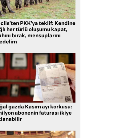
clis’ten PKK’ya teklif: Kendine
lı her türlü oluşumu kapat,
ahını bırak, mensuplarını
fedelim
ğal gazda Kasım ayı korkusu:
ilyon abonenin faturası ikiye
lanabilir