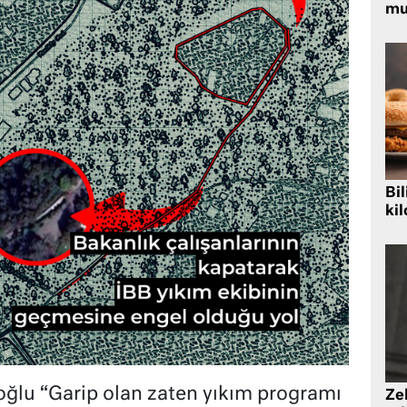
mu
Bil
kil
lu “Garip olan zaten yıkım programı
Zek