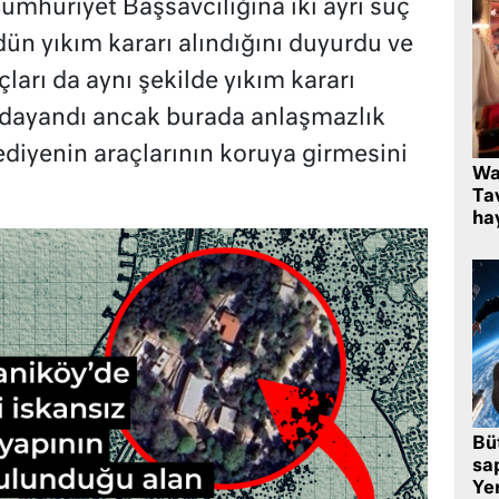
umhuriyet Başsavcılığına iki ayrı suç
ün yıkım kararı alındığını duyurdu ve
ları da aynı şekilde yıkım kararı
 dayandı ancak burada anlaşmazlık
lediyenin araçlarının koruya girmesini
Wa
Ta
hay
Bü
sa
Yer