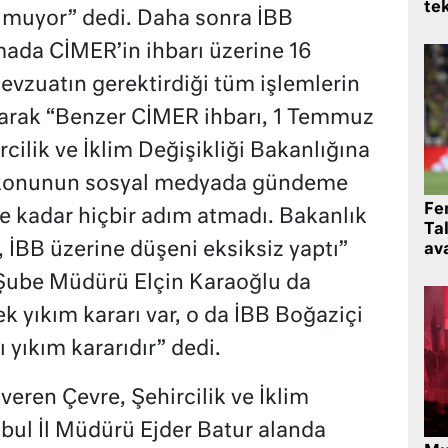
te
lmuyor” dedi. Daha sonra İBB
mada CİMER’in ihbarı üzerine 16
vzuatın gerektirdiği tüm işlemlerin
anarak “Benzer CİMER ihbarı, 1 Temmuz
cilik ve İklim Değişikliği Bakanlığına
k konunun sosyal medyada gündeme
Fe
ne kadar hiçbir adım atmadı. Bakanlık
Ta
İBB üzerine düşeni eksiksiz yaptı”
ava
 Şube Müdürü Elçin Karaoğlu da
ek yıkım kararı var, o da İBB Boğaziçi
yıkım kararıdır” dedi.
veren Çevre, Şehircilik ve İklim
nbul İl Müdürü Ejder Batur alanda