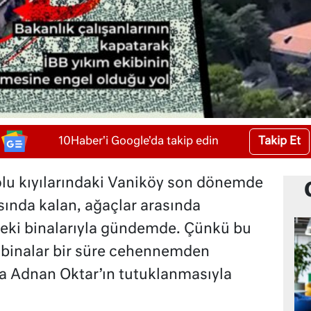
Takip Et
10Haber'i Google'da takip edin
olu kıyılarındaki Vaniköy son dönemde
sında kalan, ağaçlar arasında
eki binalarıyla gündemde. Çünkü bu
n binalar bir süre cehennemden
da Adnan Oktar’ın tutuklanmasıyla