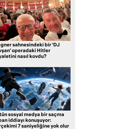
gner sahnesindeki bir ‘DJ
vşan’ operadaki Hitler
aletini nasıl kovdu?
tün sosyal medya bir saçma
pan iddiayı konuşuyor:
çekimi 7 saniyeliğine yok olur