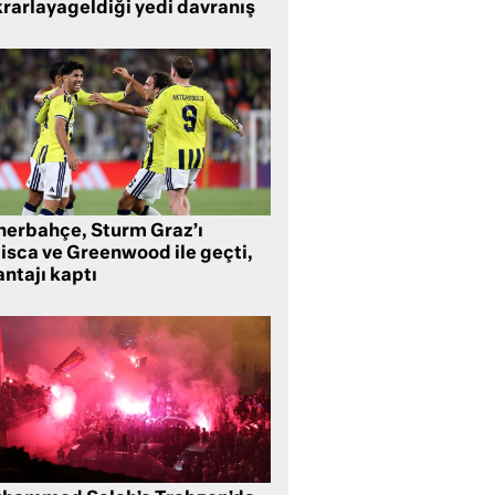
krarlayageldiği yedi davranış
nerbahçe, Sturm Graz’ı
lisca ve Greenwood ile geçti,
ntajı kaptı