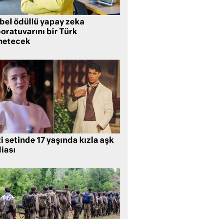
bel ödüllü yapay zeka
oratuvarını bir Türk
netecek
i setinde 17 yaşında kızla aşk
iası