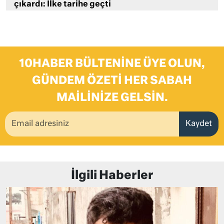
çıkardı: İlke tarihe geçti
10HABER BÜLTENINE ÜYE OLUN,
GÜNDEM ÖZETI HER SABAH
MAILINIZE GELSIN.
Kaydet
İlgili Haberler