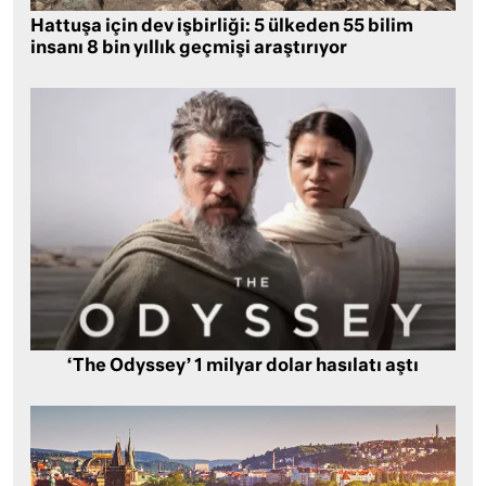
Hattuşa için dev işbirliği: 5 ülkeden 55 bilim
insanı 8 bin yıllık geçmişi araştırıyor
‘The Odyssey’ 1 milyar dolar hasılatı aştı