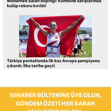
Mohamed Salah dopingi: Kombine satışlarında
kulüp rekoru kırıldı!
Türkiye pentatlonda ilk kez Avrupa şampiyonu
çıkardı: İlke tarihe geçti
10HABER BÜLTENINE ÜYE OLUN,
GÜNDEM ÖZETI HER SABAH