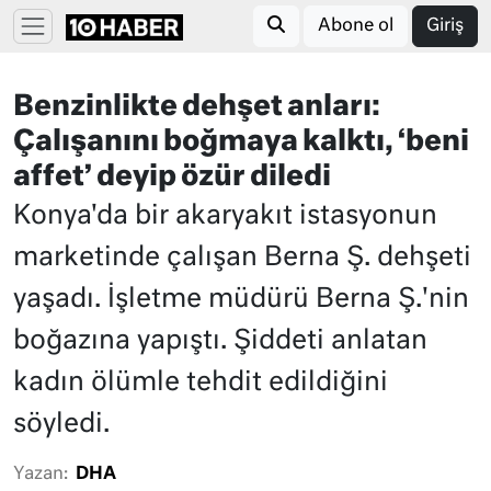
Abone ol
Giriş
Benzinlikte dehşet anları:
Çalışanını boğmaya kalktı, ‘beni
affet’ deyip özür diledi
Konya'da bir akaryakıt istasyonun
marketinde çalışan Berna Ş. dehşeti
yaşadı. İşletme müdürü Berna Ş.'nin
boğazına yapıştı. Şiddeti anlatan
kadın ölümle tehdit edildiğini
söyledi.
Yazan:
DHA