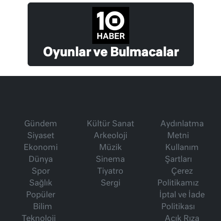
Oyunlar ve Bulmacalar
Gündem
Kültür Sanat
Aydınlatma
Siyaset
Arkeoloji
Metni
Ekonomi
Müzik
Kullanım
Dünya
Sinema
Şartları
Spor
Tiyatro
Çerez
Sağlık
Sergi
Politikamız
Popüler
İptal ve İade
Bilim
Politikası
Teknoloji
Açık Rıza