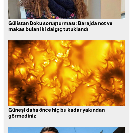
Gülistan Doku soruşturması: Barajda not ve
makas bulan iki dalgıç tutuklandı
Güneşi daha önce hiç bu kadar yakından
görmediniz