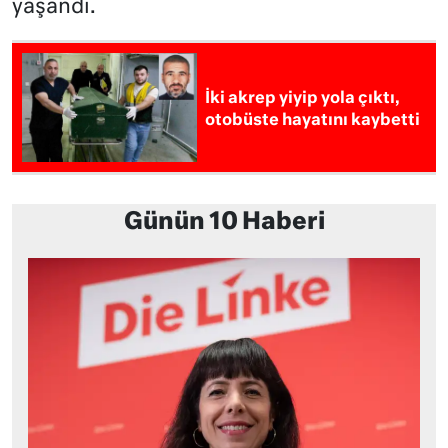
yaşandı.
İki akrep yiyip yola çıktı,
otobüste hayatını kaybetti
Günün 10 Haberi