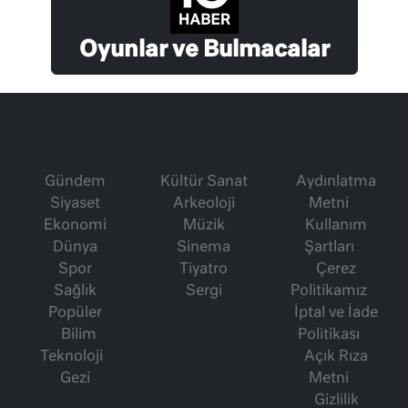
Oyunlar ve Bulmacalar
Gündem
Kültür Sanat
Aydınlatma
Siyaset
Arkeoloji
Metni
Ekonomi
Müzik
Kullanım
Dünya
Sinema
Şartları
Spor
Tiyatro
Çerez
Sağlık
Sergi
Politikamız
Popüler
İptal ve İade
Bilim
Politikası
Teknoloji
Açık Rıza
Gezi
Metni
Gizlilik