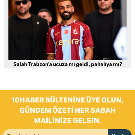
Salah Trabzon’a ucuza mı geldi, pahalıya mı?
10HABER BÜLTENINE ÜYE OLUN,
GÜNDEM ÖZETI HER SABAH
MAILINIZE GELSIN.