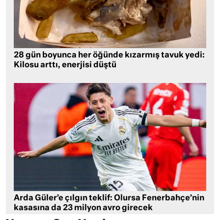
28 gün boyunca her öğünde kızarmış tavuk yedi:
Kilosu arttı, enerjisi düştü
Arda Güler’e çılgın teklif: Olursa Fenerbahçe’nin
kasasına da 23 milyon avro girecek