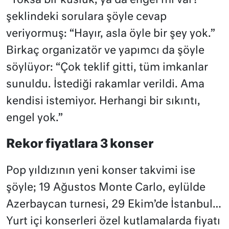
“Yoksa bir küslük, ya da engel mi var?”
şeklindeki sorulara şöyle cevap
veriyormuş: “Hayır, asla öyle bir şey yok.”
Birkaç organizatör ve yapımcı da şöyle
söylüyor: “Çok teklif gitti, tüm imkanlar
sunuldu. İstediği rakamlar verildi. Ama
kendisi istemiyor. Herhangi bir sıkıntı,
engel yok.”
Rekor fiyatlara 3 konser
Pop yıldızının yeni konser takvimi ise
şöyle; 19 Ağustos Monte Carlo, eylülde
Azerbaycan turnesi, 29 Ekim’de İstanbul…
Yurt içi konserleri özel kutlamalarda fiyatı