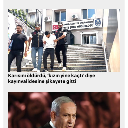
Karısını öldürdü, ‘kızın yine kaçtı’ diye
kayınvalidesine şikayete gitti