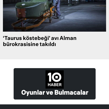
‘Taurus köstebeği’ avı Alman
bürokrasisine takıldı
Oyunlar ve Bulmacalar