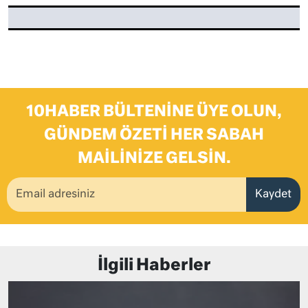
10HABER BÜLTENINE ÜYE OLUN,
GÜNDEM ÖZETI HER SABAH
MAILINIZE GELSIN.
Kaydet
İlgili Haberler