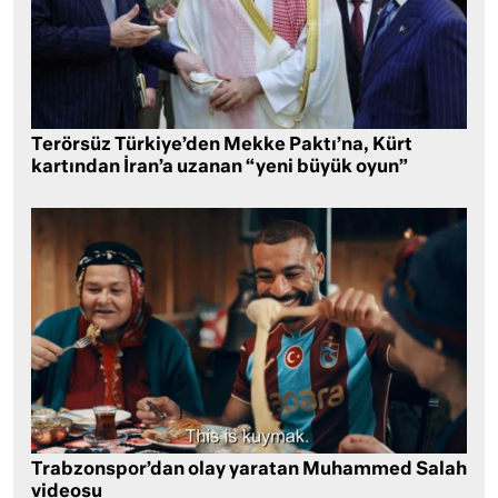
Terörsüz Türkiye’den Mekke Paktı’na, Kürt
kartından İran’a uzanan “yeni büyük oyun”
Trabzonspor’dan olay yaratan Muhammed Salah
videosu