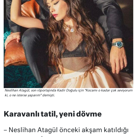
Neslihan Atagül, son röportajında Kadir Doğulu için “Kocamı o kadar çok seviyorum
ki, o ne isterse yaparım” demişti.
Karavanlı tatil, yeni dövme
– Neslihan Atagül önceki akşam katıldığı