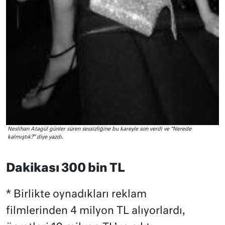
Neslihan Atagül günler süren sessizliğine bu kareyle son verdi ve “Nerede
kalmıştık?” diye yazdı.
Dakikası 300 bin TL
* Birlikte oynadıkları reklam
filmlerinden 4 milyon TL alıyorlardı,