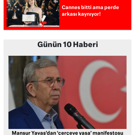
Cannes bitti ama perde
arkası kaynıyor!
Günün 10 Haberi
Mansur Yavaş’dan ‘çerçeve yasa’ manifestosu