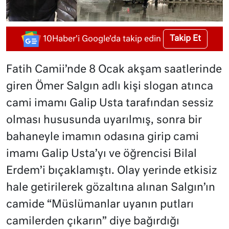
Takip Et
10Haber'i Google'da takip edin
Fatih Camii’nde 8 Ocak akşam saatlerinde
giren Ömer Salgın adlı kişi slogan atınca
cami imamı Galip Usta tarafından sessiz
olması hususunda uyarılmış, sonra bir
bahaneyle imamın odasına girip cami
imamı Galip Usta’yı ve öğrencisi Bilal
Erdem’i bıçaklamıştı. Olay yerinde etkisiz
hale getirilerek gözaltına alınan Salgın’ın
camide “Müslümanlar uyanın putları
camilerden çıkarın” diye bağırdığı