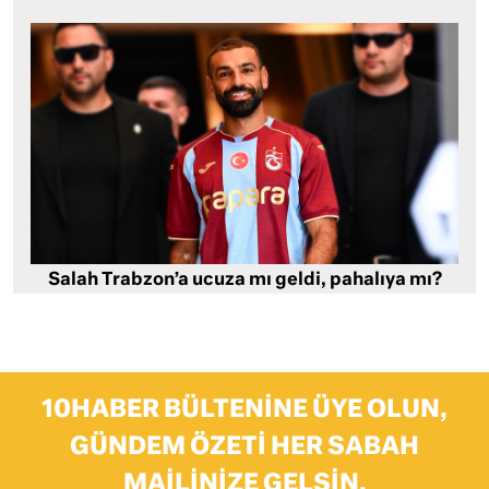
Salah Trabzon’a ucuza mı geldi, pahalıya mı?
10HABER BÜLTENINE ÜYE OLUN,
GÜNDEM ÖZETI HER SABAH
MAILINIZE GELSIN.