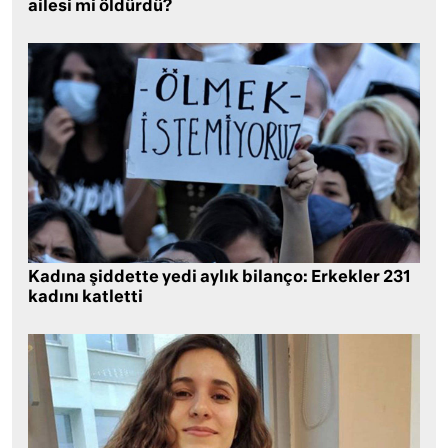
ailesi mi öldürdü?
Kadına şiddette yedi aylık bilanço: Erkekler 231
kadını katletti