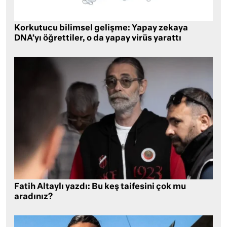
Korkutucu bilimsel gelişme: Yapay zekaya
DNA’yı öğrettiler, o da yapay virüs yarattı
Fatih Altaylı yazdı: Bu keş taifesini çok mu
aradınız?