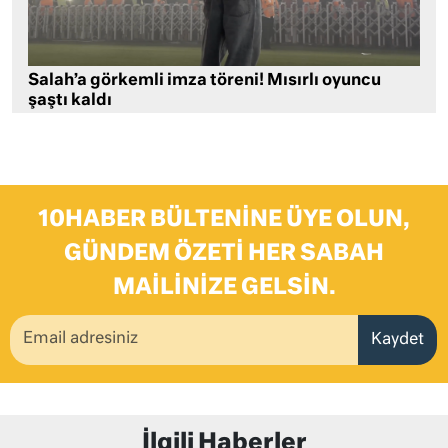
Salah’a görkemli imza töreni! Mısırlı oyuncu
şaştı kaldı
10HABER BÜLTENINE ÜYE OLUN,
GÜNDEM ÖZETI HER SABAH
MAILINIZE GELSIN.
Kaydet
İlgili Haberler