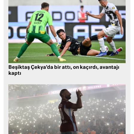
Beşiktaş Çekya’da bir attı, on kaçırdı, avantajı
kaptı