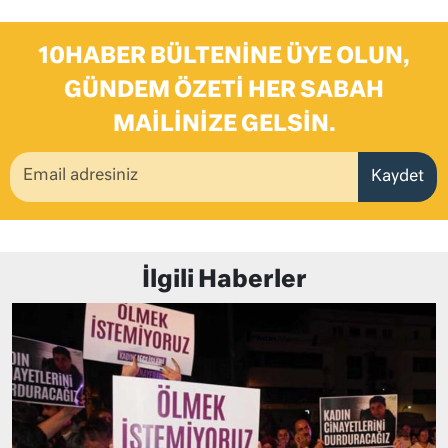
10HABER BÜLTENINE ÜYE OLUN,
GÜNDEM ÖZETI HER SABAH
MAILINIZE GELSIN.
Kaydet
İlgili Haberler