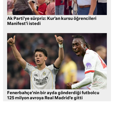
Ak Parti’ye sürpriz: Kur’an kursu öğrencileri
Manifest’i istedi
Fenerbahçe’nin bir ayda gönderdiği futbolcu
125 milyon avroya Real Madrid’e gitti