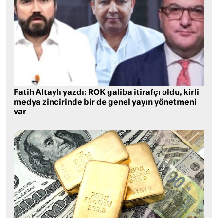
Fatih Altaylı yazdı: ROK galiba itirafçı oldu, kirli
medya zincirinde bir de genel yayın yönetmeni
var