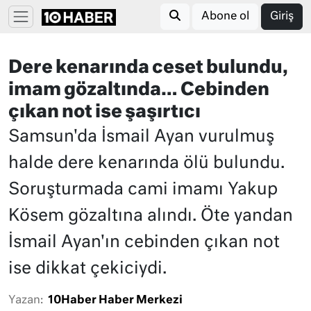
Abone ol
Giriş
Dere kenarında ceset bulundu,
imam gözaltında… Cebinden
çıkan not ise şaşırtıcı
Samsun'da İsmail Ayan vurulmuş
halde dere kenarında ölü bulundu.
Soruşturmada cami imamı Yakup
Kösem gözaltına alındı. Öte yandan
İsmail Ayan'ın cebinden çıkan not
ise dikkat çekiciydi.
Yazan:
10Haber Haber Merkezi