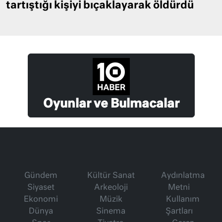
tartıştığı kişiyi bıçaklayarak öldürdü
Oyunlar ve Bulmacalar
Gündem
Kültür Sanat
Aydınlatma
Siyaset
Arkeoloji
Metni
Ekonomi
Müzik
Kullanım
Dünya
Sinema
Şartları