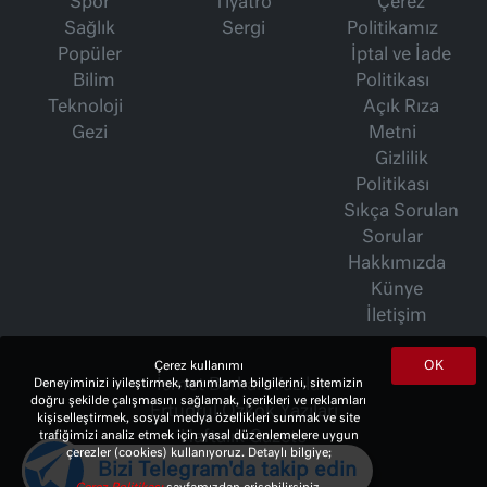
Spor
Tiyatro
Çerez
Sağlık
Sergi
Politikamız
Popüler
İptal ve İade
Bilim
Politikası
Teknoloji
Açık Rıza
Gezi
Metni
Gizlilik
Politikası
Sıkça Sorulan
Sorular
Hakkımızda
Künye
İletişim
OK
Çerez kullanımı
İsmet Berkan Yazıları
Deneyiminizi iyileştirmek, tanımlama bilgilerini, sitemizin
doğru şekilde çalışmasını sağlamak, içerikleri ve reklamları
Ertuğrul Özkök Yazıları
kişiselleştirmek, sosyal medya özellikleri sunmak ve site
Haftalık Gazete
trafiğimizi analiz etmek için yasal düzenlemelere uygun
çerezler (cookies) kullanıyoruz. Detaylı bilgiye;
Bizi Telegram'da takip edin