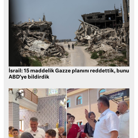
İsrail: 15 maddelik Gazze planını reddettik, bunu
ABD’ye bildirdik