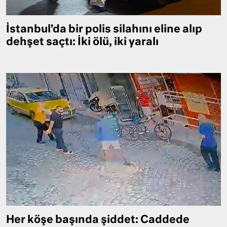
İstanbul’da bir polis silahını eline alıp
dehşet saçtı: İki ölü, iki yaralı
Her köşe başında şiddet: Caddede