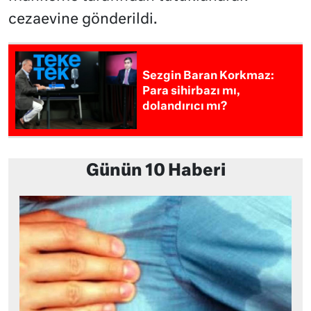
cezaevine gönderildi.
Sezgin Baran Korkmaz:
Para sihirbazı mı,
dolandırıcı mı?
Günün 10 Haberi