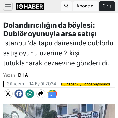
Abone ol
Giriş
Dolandırıcılığın da böylesi:
Dublör oyunuyla arsa satışı
İstanbul'da tapu dairesinde dublörlü
satış oyunu üzerine 2 kişi
tutuklanarak cezaevine gönderildi.
Yazan:
DHA
Gündem
14 Eylül 2024
Bu haber 2 yıl önce yayınlandı