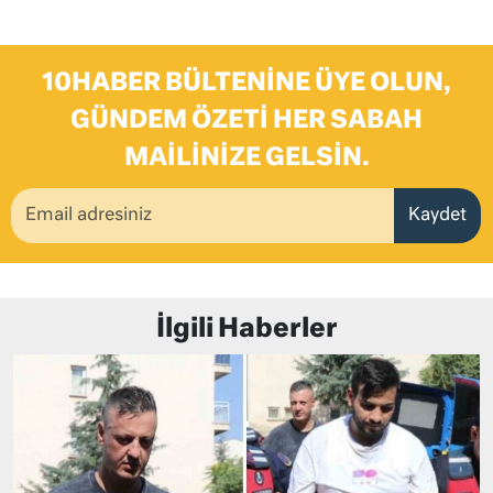
10HABER BÜLTENINE ÜYE OLUN,
GÜNDEM ÖZETI HER SABAH
MAILINIZE GELSIN.
Kaydet
İlgili Haberler