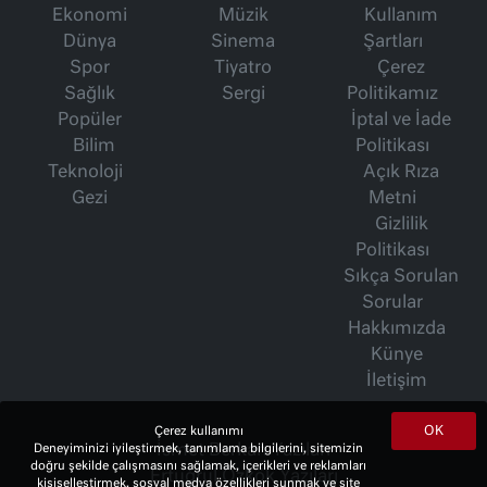
Ekonomi
Müzik
Kullanım
Dünya
Sinema
Şartları
Spor
Tiyatro
Çerez
Sağlık
Sergi
Politikamız
Popüler
İptal ve İade
Bilim
Politikası
Teknoloji
Açık Rıza
Gezi
Metni
Gizlilik
Politikası
Sıkça Sorulan
Sorular
Hakkımızda
Künye
İletişim
OK
Çerez kullanımı
Deneyiminizi iyileştirmek, tanımlama bilgilerini, sitemizin
İsmet Berkan Yazıları
doğru şekilde çalışmasını sağlamak, içerikleri ve reklamları
Ertuğrul Özkök Yazıları
kişiselleştirmek, sosyal medya özellikleri sunmak ve site